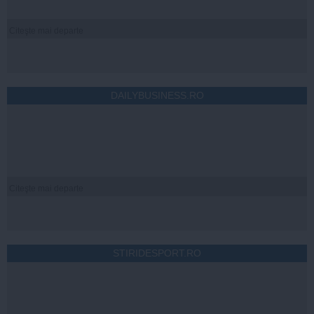
Citeşte mai departe
DAILYBUSINESS.RO
Citeşte mai departe
STIRIDESPORT.RO