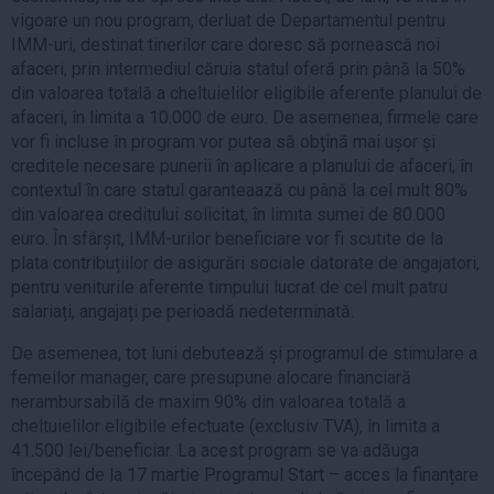
vigoare un nou program, derluat de Departamentul pentru
IMM-uri, destinat tinerilor care doresc să pornească noi
afaceri, prin intermediul căruia statul oferă prin până la 50%
din valoarea totală a cheltuielilor eligibile aferente planului de
afaceri, în limita a 10.000 de euro. De asemenea, firmele care
vor fi incluse în program vor putea să obțină mai ușor și
creditele necesare punerii în aplicare a planului de afaceri, în
contextul în care statul garanteaază cu până la cel mult 80%
din valoarea creditului solicitat, în limita sumei de 80.000
euro. În sfârșit, IMM-urilor beneficiare vor fi scutite de la
plata contribuțiilor de asigurări sociale datorate de angajatori,
pentru veniturile aferente timpului lucrat de cel mult patru
salariați, angajați pe perioadă nedeterminată.
De asemenea, tot luni debutează și programul de stimulare a
femeilor manager, care presupune alocare financiară
nerambursabilă de maxim 90% din valoarea totală a
cheltuielilor eligibile efectuate (exclusiv TVA), în limita a
41.500 lei/beneficiar. La acest program se va adăuga
începând de la 17 martie Programul Start – acces la finanțare