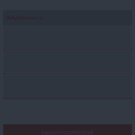
dailybusiness.ro
Copyright ©2013 OBIECTIV.info