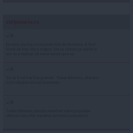
stiripesurse.ro
Ea este cea mai norocoasă fată din România: A fost
lovită de tren, dar a scăpat. Era cu căștile pe urechi și
nici nu a realizat că trenul venea spre ea
'Eu aș fi cel mai bun premier': Traian Băsescu, răspuns
ironic despre viitorul Guvernului
Traian Băsescu, discurs manifest către populație:
Ultimul mare sfat transmis de fostul președinte