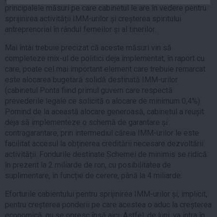
principalele măsuri pe care cabinetul le are în vedere pentru
Auto
sprijinirea activității IMM-urilor și creșterea spiritului
Sport
antreprenorial în rândul femeilor și al tinerilor.
Handbal
Mai întâi trebuie precizat că aceste măsuri vin să
Box
completeze mix-ul de politici deja implementat, în raport cu
care, poate cel mai important element care trebuie remarcat
Baschet
este alocarea bugetară solidă destinată IMM-urilor
Tenis
(cabinetul Ponta fiind primul guvern care respectă
Alte sporturi
prevederile legale ce solicită o alocare de minimum 0,4%).
Pornind de la această alocare generoasă, cabinetul a reușit
Life
deja să implementeze o schemă de garantare și
contragarantare, prin intermediul căreia IMM-urilor le este
Funny
facilitat accesul la obținerea creditării necesare dezvoltării
Travel
activității. Fondurile destinate Schemei de minimis se ridică
Stil de viata
în prezent la 2 miliarde de ron, cu posibilitatea de
suplimentare, în funcție de cerere, până la 4 miliarde.
Eforturile cabientului pentru sprijinirea IMM-urilor și, implicit,
pentru creșterea ponderii pe care acestea o aduc la creșterea
economică, nu se opresc însă aici. Astfel, de luni, va intra în