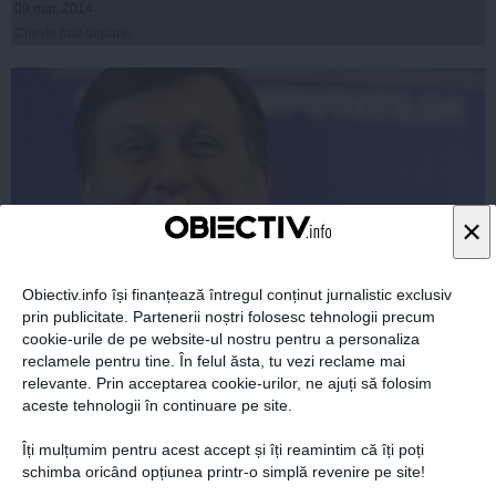
09 mar, 2014
Citeşte mai departe
×
Obiectiv.info își finanțează întregul conținut jurnalistic exclusiv
prin publicitate. Partenerii noștri folosesc tehnologii precum
cookie-urile de pe website-ul nostru pentru a personaliza
Controlul lui Băsescu sau răzbunarea lui Antonescu?
reclamele pentru tine. În felul ăsta, tu vezi reclame mai
relevante. Prin acceptarea cookie-urilor, ne ajuți să folosim
aceste tehnologii în continuare pe site.
Îți mulțumim pentru acest accept și îți reamintim că îți poți
schimba oricând opțiunea printr-o simplă revenire pe site!
09 mar, 2014