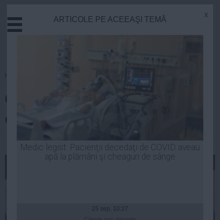
x
ARTICOLE PE ACEEAŞI TEMĂ
Actual
Economie
Justitie
Externe
Homepage
»
Opinii
Educatie
Care este planul Ponta pentru
Sanatate
Stiinta
clasa de mijloc
Tehnologie
Cultura
George Stoica
| 09 mar, 2014
Medic legist: Pacienţii decedaţi de COVID aveau
apă la plămâni şi cheaguri de sânge
Mediu
Life
Politica
Guvern
25 sep, 10:27
Citeşte mai departe