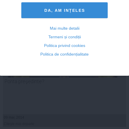
Citeşte mai departe
DA, AM INȚELES
Mai multe detalii
Termeni și condiții
Politica privind cookies
Politica de confidențialitate
Ponta preşedinte?
09 mar, 2014
Citeşte mai departe