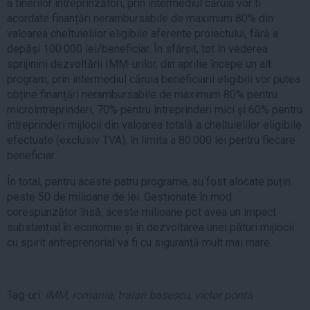
a tinerilor întreprinzători, prin intermediul căruia vor fi
acordate finanțări nerambursabile de maximum 80% din
valoarea cheltuielilor eligibile aferente proiectului, fără a
depăși 100.000 lei/beneficiar. În sfârșit, tot în vederea
sprijinirii dezvoltării IMM-urilor, din aprilie începe un alt
program, prin intermediul căruia beneficiarii eligibili vor putea
obține finanțări nerambursabile de maximum 80% pentru
microîntreprinderi, 70% pentru întreprinderi mici și 60% pentru
întreprinderi mijlocii din valoarea totală a cheltuielilor eligibile
efectuate (exclusiv TVA), în limita a 80.000 lei pentru fiecare
beneficiar.
În total, pentru aceste patru programe, au fost alocate puțin
peste 50 de milioane de lei. Gestionate în mod
corespunzător însă, aceste milioane pot avea un impact
substanțial în economie și în dezvoltarea unei pături mijlocii
cu spirit antreprenorial va fi cu siguranță mult mai mare.
Tag-uri:
IMM
,
romania
,
traian basescu
,
victor ponta