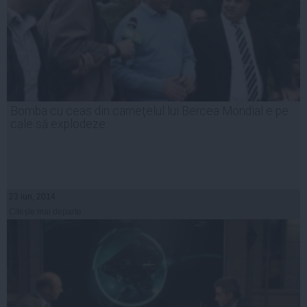
Bomba cu ceas din carneţelul lui Bercea Mondial e pe
cale să explodeze
23 iun, 2014
Citeşte mai departe