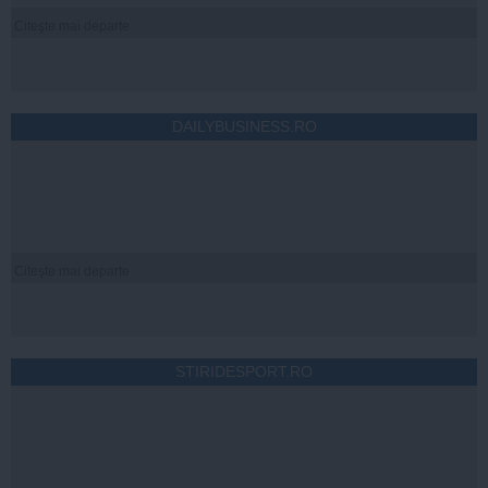
Citeşte mai departe
DAILYBUSINESS.RO
Citeşte mai departe
STIRIDESPORT.RO