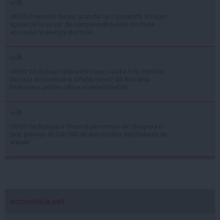
VIDEO Premierul demis, scandal cu o jurnalistă. Bolojan
spune că nu se vor da compensații pentru limitarea
accesului la energia electrică
VIDEO Ilie Bolojan răspunde ironic când a fost întrebat
de criza economică și inflația record din România:
Mulțumesc pentru citirea acestei întrebări
VIDEO Ilie Bolojan îi cheamă pe românii din diaspora în
țară: granturi de 200.000 de euro pentru deschiderea de
afaceri
economica.net