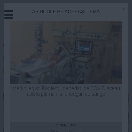
x
ARTICOLE PE ACEEAŞI TEMĂ
Actual
Economie
Justitie
Externe
Homepage
»
Actual
Educatie
Doiniţa Băsescu: "Ce doriţi?
Sanatate
Stiinta
Lăsaţi-mă în pace. Sun la 112"
Tehnologie
Cultura
| 23 iun, 2014
Medic legist: Pacienţii decedaţi de COVID aveau
apă la plămâni şi cheaguri de sânge
Mediu
Life
Politica
Guvern
25 sep, 10:27
Citeşte mai departe