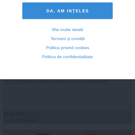
DA, AM INȚELES
Mai multe detalii
Termeni și condiții
Politica privind cookies
Politica de confidențialitate
Dosarul Băsescu-Bercea. Traian Băsescu: Nici o
structură de informaţii român nu m-a notificat
23 iun, 2014
Citeşte mai departe