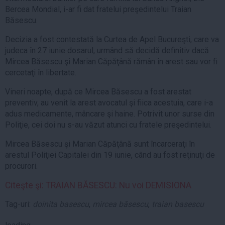
Bercea Mondial, i-ar fi dat fratelui preşedintelui Traian
Băsescu.
Decizia a fost contestată la Curtea de Apel Bucureşti, care va
judeca în 27 iunie dosarul, urmând să decidă definitiv dacă
Mircea Băsescu şi Marian Căpăţână rămân în arest sau vor fi
cercetaţi în libertate.
Vineri noapte, după ce Mircea Băsescu a fost arestat
preventiv, au venit la arest avocatul şi fiica acestuia, care i-a
adus medicamente, mâncare şi haine. Potrivit unor surse din
Poliţie, cei doi nu s-au văzut atunci cu fratele preşedintelui.
Mircea Băsescu şi Marian Căpăţână sunt încarceraţi în
arestul Poliţiei Capitalei din 19 iunie, când au fost reţinuţi de
procurori.
Citeşte şi: TRAIAN BĂSESCU: Nu voi DEMISIONA
Tag-uri:
doinita basescu
,
mircea băsescu
,
traian basescu