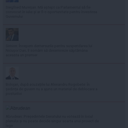
Siegfried Mureșan: Mă aștept ca Parlamentul să fie
convocat în iulie și ar fi o oportunitate pentru învestirea
Guvernului
Simion: Începem demersurile pentru suspendarea lui
Nicușor Dan; îl somăm să desemneze săptămâna
aceasta un premier
Bolojan, după acuzațiile lui Alexandru Rogobete: În
ședința de guvern nu a ajuns un material de deblocare a
posturilor
Abrudean: Președintele Senatului nu votează în locul
plenului și nu poate decide singur soarta unui proiect de
lege