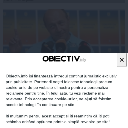
×
Obiectiv.info își finanțează întregul conținut jurnalistic exclusiv
Constantin: Din punct de vedere politic nu se impune
prin publicitate. Partenerii noștri folosesc tehnologii precum
suspendarea lui Băsescu
cookie-urile de pe website-ul nostru pentru a personaliza
reclamele pentru tine. În felul ăsta, tu vezi reclame mai
relevante. Prin acceptarea cookie-urilor, ne ajuți să folosim
aceste tehnologii în continuare pe site.
Îți mulțumim pentru acest accept și îți reamintim că îți poți
23 iun, 2014
schimba oricând opțiunea printr-o simplă revenire pe site!
Citeşte mai departe