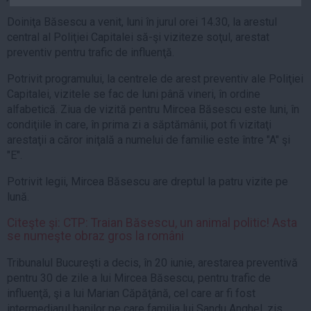
Auto
Doiniţa Băsescu a venit, luni în jurul orei 14.30, la arestul
Sport
central al Poliţiei Capitalei să-şi viziteze soţul, arestat
preventiv pentru trafic de influenţă.
Handbal
Potrivit programului, la centrele de arest preventiv ale Poliţiei
Box
Capitalei, vizitele se fac de luni până vineri, în ordine
Baschet
alfabetică. Ziua de vizită pentru Mircea Băsescu este luni, în
Tenis
condiţiile în care, în prima zi a săptămânii, pot fi vizitaţi
arestaţii a căror iniţală a numelui de familie este între "A" şi
Alte sporturi
"E".
Life
Potrivit legii, Mircea Băsescu are dreptul la patru vizite pe
Funny
lună.
Travel
Citeşte şi: CTP: Traian Băsescu, un animal politic! Asta
Stil de viata
se numeşte obraz gros la români
Tribunalul Bucureşti a decis, în 20 iunie, arestarea preventivă
pentru 30 de zile a lui Mircea Băsescu, pentru trafic de
influenţă, şi a lui Marian Căpăţână, cel care ar fi fost
intermediarul banilor pe care familia lui Sandu Anghel, zis