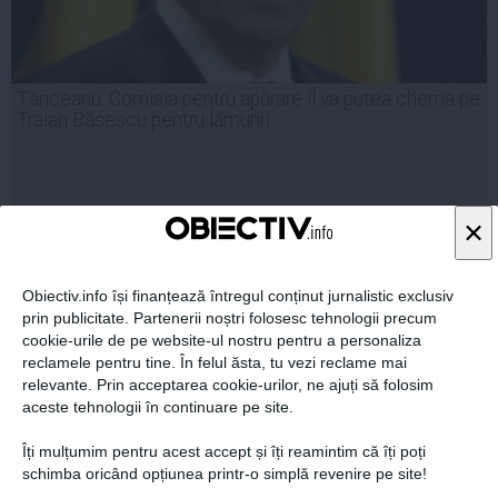
Tăriceanu: Comisia pentru apărare îl va putea chema pe
Traian Băsescu pentru lămuriri
×
23 iun, 2014
Citeşte mai departe
Obiectiv.info își finanțează întregul conținut jurnalistic exclusiv
prin publicitate. Partenerii noștri folosesc tehnologii precum
cookie-urile de pe website-ul nostru pentru a personaliza
reclamele pentru tine. În felul ăsta, tu vezi reclame mai
relevante. Prin acceptarea cookie-urilor, ne ajuți să folosim
aceste tehnologii în continuare pe site.
Îți mulțumim pentru acest accept și îți reamintim că îți poți
schimba oricând opțiunea printr-o simplă revenire pe site!