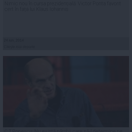
Nimic nou în cursa prezidențială. Victor Ponta favorit
cert în fața lui Klaus Iohannis
24 iun, 2014
Citeşte mai departe
C.T.Popescu: Nu există pârghii care să-l determine pe