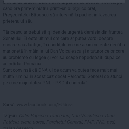
omului de afaceri Dinu Patriciu, pentru că acesta îi cerea, pe
Auto
când era prim-ministru, printr-un bileţel colorat,
Sport
Preşedintelui Băsescu să intervină la pachet în favoarea
prietenului său.
Handbal
Tăriceanu ar trebui să-şi dea de urgenţă demisia din fruntea
Box
Senatului. El este ultimul om care ar putea vorbi despre
Baschet
onoare sau Justiţie, în condiţiile în care acum nu este decât o
marionetă în mâinile lui Dan Voiculescu şi a tuturor celor care
Tenis
au probleme cu legea şi vor să scape nepedepsiţi după ce
Alte sporturi
au prăduit România.
Life
Sunt convinsă că DNA-ul de acum va putea face mult mai
multă lumină în acest caz decât Parchetul General de atunci
Funny
pe care majoritatea PNL - PSD îl controla."
Travel
Stil de viata
Sursă:
www.facebook.com/EUdrea
Tag-uri:
Calin Popescu Tariceanu
,
Dan Voiculescu
,
Dinu
Patriciu
,
elena udrea
,
Parchetul General
,
PMP
,
PNL
,
psd
,
traian basescu