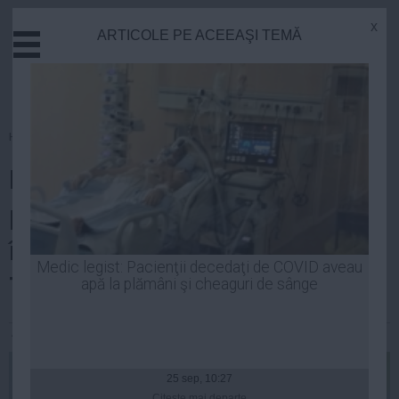
x
ARTICOLE PE ACEEAŞI TEMĂ
Actual
Economie
Justitie
Externe
Homepage
»
Politica
Educatie
Elena Udrea: PMP a depus
Sanatate
Stiinta
plângere penală la DNA
Tehnologie
împotriva lui Călin Popescu
Cultura
Medic legist: Pacienţii decedaţi de COVID aveau
Tăriceanu
apă la plămâni şi cheaguri de sânge
Mediu
Life
Andreea Mihai
| 24 iun, 2014
Politica
Guvern
25 sep, 10:27
Citeşte mai departe