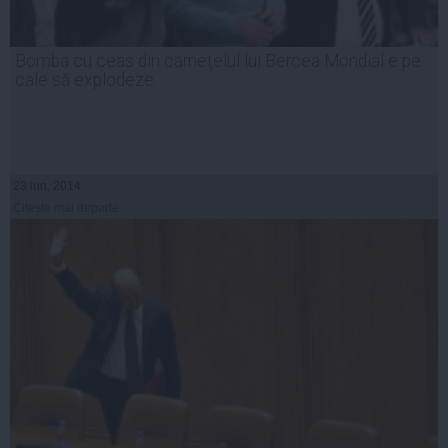
Bomba cu ceas din carneţelul lui Bercea Mondial e pe
cale să explodeze
23 iun, 2014
Citeşte mai departe