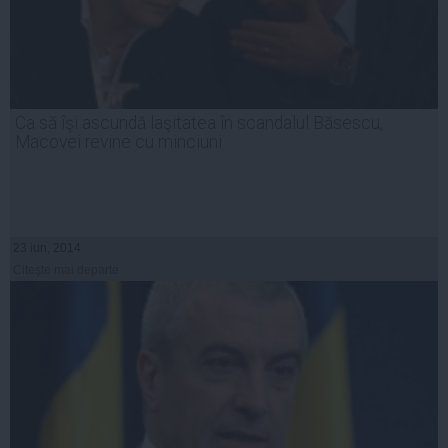
Ca să îşi ascundă laşitatea în scandalul Băsescu,
Macovei revine cu minciuni
23 iun, 2014
Citeşte mai departe