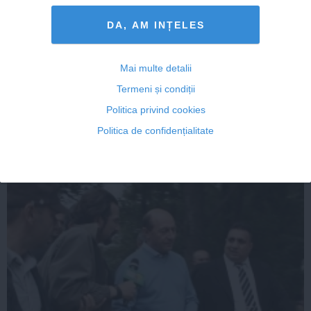
DA, AM INȚELES
Lăzăroiu dă lucrurile peste cap: Marea greșeală a lui
Băsescu
Mai multe detalii
Termeni și condiții
Politica privind cookies
Politica de confidențialitate
23 iun, 2014
Citeşte mai departe