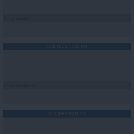
Citeşte mai departe
DAILYBUSINESS.RO
Citeşte mai departe
STIRIDESPORT.RO