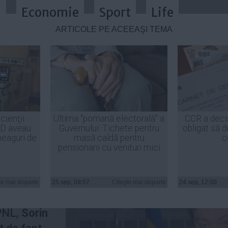
a
Economie
Sport
Life
ARTICOLE PE ACEEAŞI TEMĂ
m-a făcut maica nebun. Cum încea
cienţii
Ultima "pomană electorală" a
CCR a deci
ID aveau
Guvernului: Tichete pentru
obligat să d
heaguri de
masă caldă pentru
c
pensionarii cu venituri mici
I.
te mai departe
25 sep, 09:57
Citeşte mai departe
24 sep, 12:00
d a
PNL,
Sorin