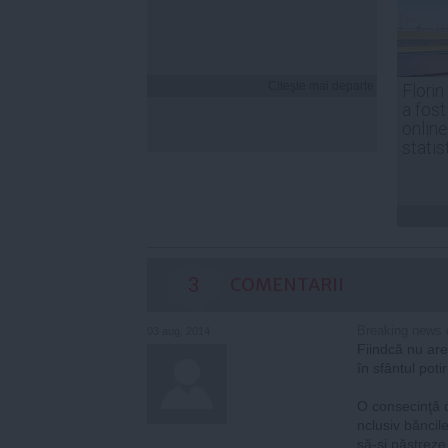
Citeşte mai departe
Florin
a fost
online
statis
3
COMENTARII
Breaking news 
03 aug, 2014
Fiindcă nu are
în sfântul potir
O consecinţă d
nclusiv băncil
să-şi păstreze 