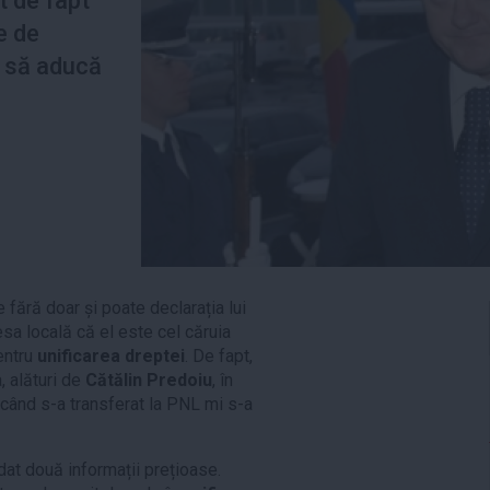
t de fapt
e de
e să aducă
fără doar și poate declarația lui
esa locală că el este cel căruia
entru
unificarea dreptei
. De fapt,
, alături de
Cătălin Predoiu
, în
când s-a transferat la PNL mi s-a
dat două informații prețioase.