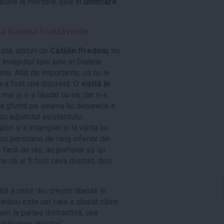
toare la meritele sale în
unificare
tă butonul Frunzăverde
sta, alături de
Cătălin Predoiu
, nu
începutul lunii iulie în Statele
nte. Atât de importante, că nu le
a a fost una discretă. O
vizită în
a mai și s-a lăudat cu ea, dar n-a
 s-a glumit pe seama lui deoarece a
 cu adjunctul asistentului
or s-a întâmplat și la vizita lui
cu persoane de rang inferior din
 facă de râs, au preferat să își
e că ar fi fost ceva discret, deci
 a celor doi creștin liberali în
redoiu este cel care a zburat către
cem la partea distractivă, cea
unificarea dreptei”.