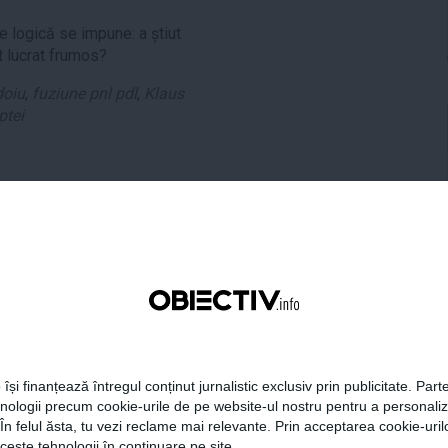
e logică se impune: a știut
 lucrat frumos?
doiu
,
fuziune pnl pdl
,
Klaus
ptei
tweet
pin it
share
 își finanțează întregul conținut jurnalistic exclusiv prin publicitate. Parte
hnologii precum cookie-urile de pe website-ul nostru pentru a personali
 În felul ăsta, tu vezi reclame mai relevante. Prin acceptarea cookie-urilo
ceste tehnologii în continuare pe site.