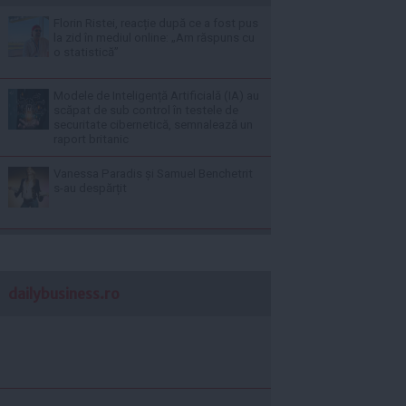
Florin Ristei, reacție după ce a fost pus
la zid în mediul online: „Am răspuns cu
o statistică”
Modele de Inteligență Artificială (IA) au
scăpat de sub control în testele de
securitate cibernetică, semnalează un
raport britanic
Vanessa Paradis și Samuel Benchetrit
s-au despărțit
dailybusiness.ro