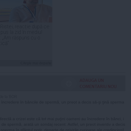
 Ristei, reacție după ce
 pus la zid în mediul
: „Am răspuns cu o
tică”
Citeşte mai departe
ADAUGA UN
COMENTARIU NOU
de la BOR
 încredere în băncile de spermã, un preot a decis să-şi ţină sperma
irectă a crizei este că tot mai puţini oameni au încredere în bănci, i
e de spermã, arată un sondaj recent. Astfel, un preot inventiv a decis
sperma în sfântul potir, departe de privirile curioase ale credincioşil