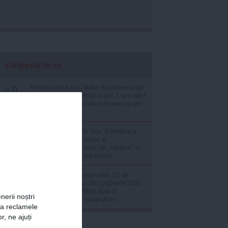
stiripesurse.ro
Fosta soție a lui Cătălin Avramescu se
apără: Mi-a pus cuțitul la gât. L-am iubit
mult, nu mă poate bănui nimeni că am
stat pe interes
Revoltă în PNL. Alin Tișe: România a
devenit „coșul de gunoi al
investitorilor”. Acuzații de „trădare” la
adresa conducerii partidului
Suspendarea președintelui. 23 de
deputați și senatori din grupurile SOS,
UPR, PACE și neafiliați apar în
nerii noștri
platforma AUR ca susținători
za reclamele
r, ne ajuți