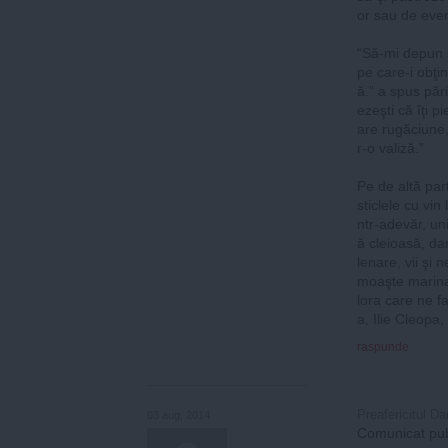
or sau de even
“Să-mi depun 
pe care-i obţin
ă.” a spus pări
ezeşti că îţi 
are rugăciune
r-o valiză.”
Pe de altă par
sticlele cu vin
ntr-adevăr, un
ă cleioasă, da
lenare, vii şi 
moaşte marinat
lora care ne 
a, Ilie Cleopa,
raspunde
Preafericitul Da
03 aug, 2014
Comunicat pub