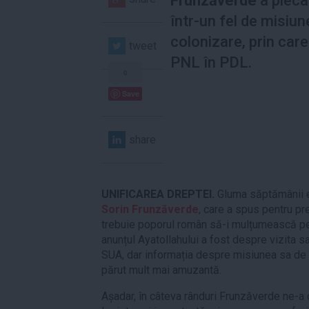
Frunzăverde
a pleca
într-un fel de misiun
colonizare, prin car
tweet
PNL în PDL.
0
Save
share
UNIFICAREA DREPTEI.
Gluma săptămânii e 
Sorin Frunzăverde
, care a spus pentru pr
trebuie poporul român să-i mulțumească p
anunțul Ayatollahului a fost despre vizita sa
SUA, dar informația despre misiunea sa de 
părut mult mai amuzantă.
Așadar, în câteva rânduri Frunzăverde ne-a 