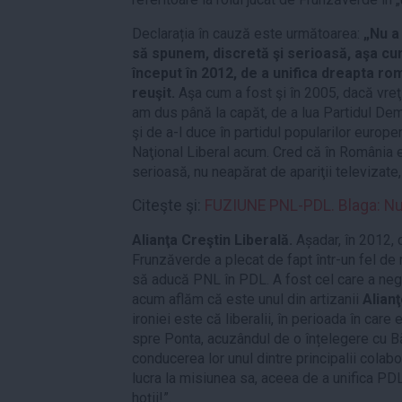
Declarația în cauză este următoarea:
„Nu a 
să spunem, discretă şi serioasă, aşa cu
început în 2012, de a unifica dreapta ro
reuşit.
Aşa cum a fost şi în 2005, dacă vreţi
am dus până la capăt, de a lua Partidul Dem
şi de a-l duce în partidul popularilor europe
Naţional Liberal acum. Cred că în România e
serioasă, nu neapărat de apariţii televizate,
Citeşte şi:
FUZIUNE PNL-PDL. Blaga: Num
Alianţa Creştin Liberală.
Așadar, în 2012,
Frunzăverde a plecat de fapt într-un fel de 
să aducă PNL în PDL. A fost cel care a nego
acum aflăm că este unul din artizanii
Alianţ
ironiei este că liberalii, în perioada în car
spre Ponta, acuzândul de o înțelegere cu Bă
conducerea lor unul dintre principalii colabor
lucra la misiunea sa, aceea de a unifica PDL
hoții!”.