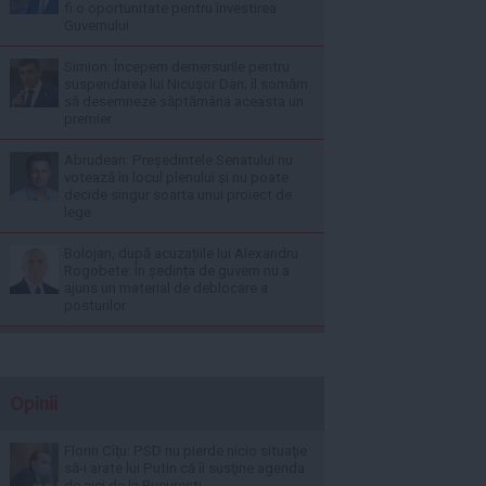
fi o oportunitate pentru învestirea
Guvernului
Simion: Începem demersurile pentru
suspendarea lui Nicușor Dan; îl somăm
să desemneze săptămâna aceasta un
premier
Abrudean: Președintele Senatului nu
votează în locul plenului și nu poate
decide singur soarta unui proiect de
lege
Bolojan, după acuzațiile lui Alexandru
Rogobete: În ședința de guvern nu a
ajuns un material de deblocare a
posturilor
Opinii
Florin Cîţu: PSD nu pierde nicio situaţie
să-i arate lui Putin că îi susţine agenda
de aici de la Bucureşti