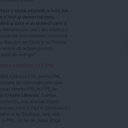
fost o vizită secretă, a fost, hai
m a fost şi demersul meu,
mână şi care e un proiect care a
, demersul pe care l-am iniţiat şi l-
ocrat din Internaţionala Socialistă
ni. Aşa cum am făcut şi cu Partidul
 nevoie de acţiune politică
 pline de verb gol”.
ele partidului va fi PNL
 când a părăsit PDL pentru PNL,
misiune de colonizare, prin care
ciat intrarea PNL în PPE, iar
ei Creştin Liberale.
Culmea
e exista USL, mai aruncau săgeți
sescu, când în fapt ei găzduiau în
atori ai lui Băsescu, care, iată,
 și PNL. Un fel de „hoțul strigă