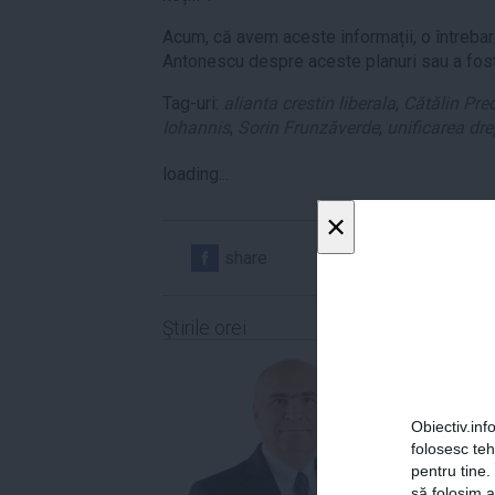
Acum, că avem aceste informații, o întrebar
Antonescu despre aceste planuri sau a fost
Tag-uri:
alianta crestin liberala
,
Cătălin Pre
Iohannis
,
Sorin Frunzăverde
,
unificarea dre
loading...
×
share
share
Ştirile orei
Obiectiv.info
folosesc te
pentru tine.
să folosim a