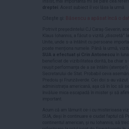
Insist, mai importantă mi se pare cea referi
dreptei
. Acest subiect îl voi lăsa la urmă.
Citeşte şi:
Băsescu a apăsat încă o da
Potrivit președintelui CJ Caraș-Severin, ace
Klaus Iohannis, a făcut o vizită „discretă” la 
Unite, unde s-a întâlnit cu persoane importa
poate menționa numele. Până la urmă, vizit
SUA a efectuat și Crin Antonescu
în lun
beneficiat de vizibilitatea dorită, ba chiar
reușit performanța de a se întâlni (atenție!)
Secretarului de Stat. Probabil ceva asemănăt
Predoiu și Frunzăverde. Cei doi s-au văzut 
administrația americană, așa că în loc să se
învăluie mica escapadă în mister și să afirm
important.
Acum că am lămurit ce-i cu misterioasa vizită
SUA, deși în continuare e ciudat faptul că P
continentul american, și nu Iohannis, să tre
referitoare la rolul jucat de Frunzăverde în „