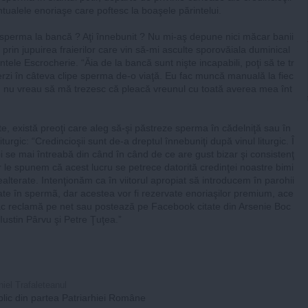
tualele enoriaşe care poftesc la boaşele părintelui.
sperma la bancă ? Aţi înnebunit ? Nu mi-aş depune nici măcar banii
 prin jupuirea fraierilor care vin să-mi asculte sporovăiala duminical
ntele Escrocherie. “Ăia de la bancă sunt nişte incapabili, poţi să te tr
pierzi în câteva clipe sperma de-o viaţă. Eu fac muncă manuală la fiec
, nu vreau să mă trezesc că pleacă vreunul cu toată averea mea înt
te, există preoţi care aleg să-şi păstreze sperma în cădelniţă sau în
 liturgic: “Credincioşii sunt de-a dreptul înnebuniţi după vinul liturgic. Î
ii se mai întreabă din când în când de ce are gust bizar şi consistenţ
r le spunem că acest lucru se petrece datorită credinţei noastre bimi
nealterate. Intenţionăm ca în viitorul apropiat să introducem în parohii
e în spermã, dar acestea vor fi rezervate enoriaşilor premium, ace
fac reclamă pe net sau postează pe Facebook citate din Arsenie Boc
 Iustin Pârvu şi Petre Ţuţea.”
niel Trafaleteanul
lic din partea Patriarhiei Române