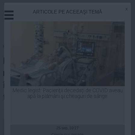
x
ARTICOLE PE ACEEAŞI TEMĂ
Actual
Economie
Justitie
Externe
Homepage
»
Politica
Educatie
Ion Iliescu: NU am confirmat în
Sanatate
Stiinta
niciun fel existența unei
Tehnologie
închisori ilegale a CIA pe
Cultura
Medic legist: Pacienţii decedaţi de COVID aveau
teritoriul României
apă la plămâni şi cheaguri de sânge
Mediu
Life
Laurentiu Panait
| 27 apr, 12:54
Politica
Guvern
25 sep, 10:27
Citeşte mai departe