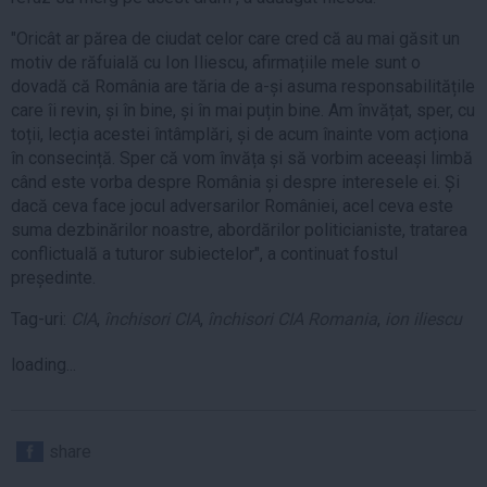
"Oricât ar părea de ciudat celor care cred că au mai găsit un
motiv de răfuială cu Ion Iliescu, afirmațiile mele sunt o
dovadă că România are tăria de a-și asuma responsabilitățile
care îi revin, și în bine, și în mai puțin bine. Am învățat, sper, cu
toții, lecția acestei întâmplări, și de acum înainte vom acționa
în consecință. Sper că vom învăța și să vorbim aceeași limbă
când este vorba despre România și despre interesele ei. Și
dacă ceva face jocul adversarilor României, acel ceva este
suma dezbinărilor noastre, abordărilor politicianiste, tratarea
conflictuală a tuturor subiectelor", a continuat fostul
președinte.
Tag-uri:
CIA
,
închisori CIA
,
închisori CIA Romania
,
ion iliescu
loading...
share