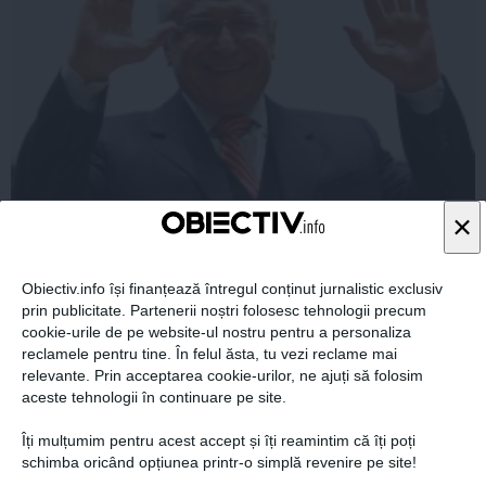
Ion Iliescu, OUT? Ce mutare INCREDIBILĂ i se
×
pregăteşte în culise fostului preşedinte
Obiectiv.info își finanțează întregul conținut jurnalistic exclusiv
prin publicitate. Partenerii noștri folosesc tehnologii precum
cookie-urile de pe website-ul nostru pentru a personaliza
22 mar, 16:47
reclamele pentru tine. În felul ăsta, tu vezi reclame mai
relevante. Prin acceptarea cookie-urilor, ne ajuți să folosim
Citeşte mai departe
aceste tehnologii în continuare pe site.
Îți mulțumim pentru acest accept și îți reamintim că îți poți
schimba oricând opțiunea printr-o simplă revenire pe site!