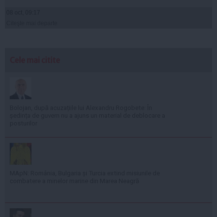
08 oct, 09:17
Citeşte mai departe
Cele mai citite
Bolojan, după acuzațiile lui Alexandru Rogobete: În
ședința de guvern nu a ajuns un material de deblocare a
posturilor
MApN: România, Bulgaria și Turcia extind misiunile de
combatere a minelor marine din Marea Neagră