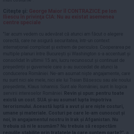
Citeşte şi:
George Maior îl CONTRAZICE pe Ion
Iliescu în privinţa CIA: Nu au existat asemenea
centre speciale
"Iar acum vedem cu adevărat că atunci am făcut o alegere
corectă, care ne asigură securitatea, într-un context
internațional complicat și extrem de periculos. Cooperarea pe
multiple planuri între București și Washington s-a accentuat și
consolidat în ultimii 15 ani, lucru recunoscut și continuat de
președinții și guvernele care s-au succedat de atunci la
conducerea României. Ne-am asumat niște angajamente, care
nu sunt nici ale mele, nici ale lui Traian Băsescu sau ale noului
președinte, Klaus Iohannis. Sunt ale României, sunt în logica
servirii intereselor României.
Revin și spun: pentru toate
există un cost. SUA și-au asumat lupta împotriva
terorismului. Această luptă a avut și are niște costuri,
umane și materiale. Costuri pe care le-am cunoscut și
noi, în angajamentul nostru în Irak și Afganistan. Nu
trebuia să ni le asumăm? Nu trebuia să respectăm
regulile stabilite prin tratatele la care suntem parte?",
a