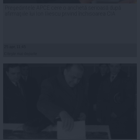
Preşedintele APCE cere o anchetă serioasă după
afirmaţiile lui Ion Iliescu privind închisoarea CIA
25 apr, 11:45
Citeşte mai departe