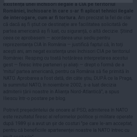
existența unei închisori ilegale a CIA pe teritoriul
Auto
României, închisoare în care s-ar fi aplicat tehnici ilegale
Sport
de interogare, cum ar fi tortura.
Am precizat la fel de clar
că dacă aș fi știut ce destinație are facilitatea solicitată de
Handbal
partea americană aș fi luat, cu siguranță, o altă decizie. Știind
Box
ceea ce aprobasem — acordarea unui sediu pentru
reprezentanța CIA în România — justifică faptul că, în toți
Baschet
acești ani, am negat existența unei închisori CIA pe teritoriul
Tenis
României. Resping cu toată hotărârea interpretarea acestui
Alte sporturi
gest — firesc între parteneri și aliați — drept o formă de a
'mitui' partea americană, pentru ca România să fie primită în
Life
NATO. Aprobarea a fost dată, din câte știu, DUPĂ ce la Praga,
la summitul NATO, în noiembrie 2002, s-a luat decizia
Funny
admiterii țării noastre în Alianța Nord-Atlantică", a spus
Travel
Iliescu într-o postare pe blog.
Stil de viata
Potrivit președintelui de onoare al PSD, admiterea în NATO
este rezultatul firesc al reformelor politice și militare operate
după 1989 și a avut un șir de costuri "pe care le-am acceptat,
pentru că beneficiile apartenenței noastre la NATO întrec cu
mult costurile".