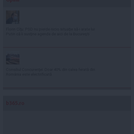
Florin Cîţu: PSD nu pierde nicio situaţie să-i arate lui
Putin că îi susţine agenda de aici de la Bucureşti
Consiliul Concurenţei: Doar 40% din calea ferată din
România este electrificată
b365.ro