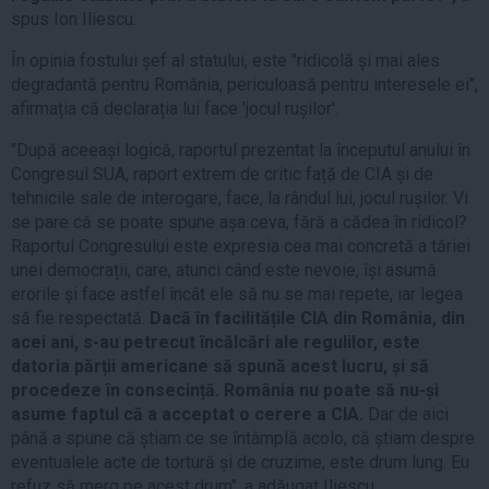
spus Ion Iliescu.
În opinia fostului șef al statului, este "ridicolă și mai ales
degradantă pentru România, periculoasă pentru interesele ei",
afirmația că declarația lui face 'jocul rușilor'.
"După aceeași logică, raportul prezentat la începutul anului în
Congresul SUA, raport extrem de critic față de CIA și de
tehnicile sale de interogare, face, la rândul lui, jocul rușilor. Vi
se pare că se poate spune așa ceva, fără a cădea în ridicol?
Raportul Congresului este expresia cea mai concretă a tăriei
unei democrații, care, atunci când este nevoie, își asumă
erorile și face astfel încât ele să nu se mai repete, iar legea
să fie respectată.
Dacă în facilitățile CIA din România, din
acei ani, s-au petrecut încălcări ale regulilor, este
datoria părții americane să spună acest lucru, și să
procedeze în consecință. România nu poate să nu-și
asume faptul că a acceptat o cerere a CIA.
Dar de aici
până a spune că știam ce se întâmplă acolo, că știam despre
eventualele acte de tortură și de cruzime, este drum lung. Eu
refuz să merg pe acest drum", a adăugat Iliescu.