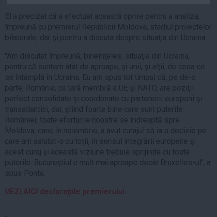
Auto
El a precizat că a efectuat această oprire pentru a analiza,
Sport
împreună cu premierul Republicii Moldova, stadiul proiectelor
bilaterale, dar şi pentru a discuta despre situaţia din Ucraina.
Handbal
"Am discutat împreună, bineînţeles, situaţia din Ucraina,
Box
pentru că suntem atât de aproape, şi unii, şi alţii, de ceea ce
Baschet
se întâmplă în Ucraina. Eu am spus tot timpul că, pe de-o
Tenis
parte, România, ca ţară membră a UE şi NATO, are poziţii
perfect consolidate şi coordonate cu partenerii europeni şi
Alte sporturi
transatlantici, dar, ştiind foarte bine care sunt puterile
Life
României, toate eforturile noastre se îndreaptă spre
Moldova, care, în noiembrie, a avut curajul să ia o decizie pe
Funny
care am salutat-o cu toţii, în sensul integrării europene şi
Travel
acest curaj şi această viziune trebuie sprijinite cu toate
puterile. Bucureştiul e mult mai aproape decât Bruxelles-ul", a
Stil de viata
spus Ponta.
VEZI AICI declaraţiile premierului