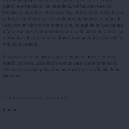
pentru a evita decizii unilaterale şi, astfel, crearea unor
tensiuni şi provocări. Avem acelaşi interes şi pe zona de sud
a Republicii Moldova, să nu admitem inflamarea situaţiei. În
rest, comunicăm foarte strâns şi cu colegii de la Kiev pentru
a face aşa încât frontiera bilaterală să fie una bine păzită, ca
elemente subversive să nu traverseze această frontieră", a
mai spus Leancă.
El a precizat că va avea, luni, o discuţie în acest sens cu
liderii ucrainieni, păstrând o comunicare foarte strânsă cu
Uniunea Europeană, Guvernul american, dar şi oficialii de la
Moscova.
Tag-uri:
iurie leanca
,
victor ponta
loading...