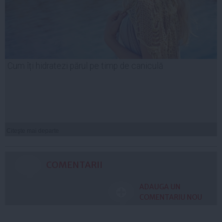
Cum îți hidratezi părul pe timp de caniculă
Citeşte mai departe
COMENTARII
ADAUGA UN
COMENTARIU NOU