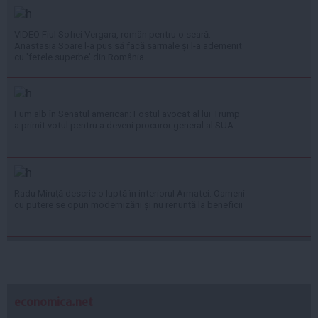
VIDEO Fiul Sofiei Vergara, român pentru o seară:
Anastasia Soare l-a pus să facă sarmale și l-a ademenit
cu 'fetele superbe' din România
Fum alb în Senatul american: Fostul avocat al lui Trump
a primit votul pentru a deveni procuror general al SUA
Radu Miruță descrie o luptă în interiorul Armatei: Oameni
cu putere se opun modernizării și nu renunță la beneficii
economica.net