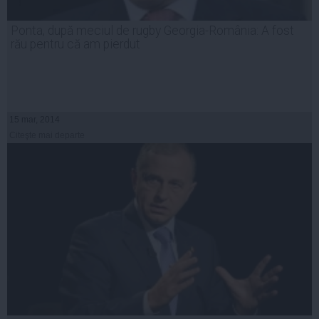
Ponta, după meciul de rugby Georgia-România: A fost
rău pentru că am pierdut
15 mar, 2014
Citeşte mai departe