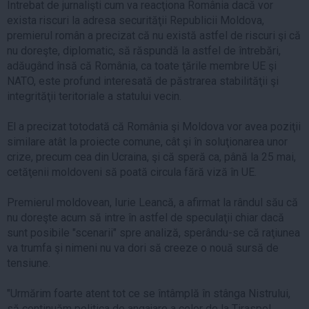
Întrebat de jurnalişti cum va reacţiona România dacă vor
exista riscuri la adresa securităţii Republicii Moldova,
premierul român a precizat că nu există astfel de riscuri şi că
nu doreşte, diplomatic, să răspundă la astfel de întrebări,
adăugând însă că România, ca toate ţările membre UE şi
NATO, este profund interesată de păstrarea stabilităţii şi
integrităţii teritoriale a statului vecin.
El a precizat totodată că România şi Moldova vor avea poziţii
similare atât la proiecte comune, cât şi în soluţionarea unor
crize, precum cea din Ucraina, şi că speră ca, până la 25 mai,
cetăţenii moldoveni să poată circula fără viză în UE.
Premierul moldovean, Iurie Leancă, a afirmat la rândul său că
nu doreşte acum să intre în astfel de speculaţii chiar dacă
sunt posibile "scenarii" spre analiză, sperându-se că raţiunea
va trumfa şi nimeni nu va dori să creeze o nouă sursă de
tensiune.
"Urmărim foarte atent tot ce se întâmplă în stânga Nistrului,
să continuăm politica de angajare a celor de la Tiraspol