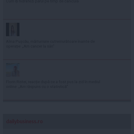
Cum îți hidratezi părul pe timp de caniculă
Alina Pușcău, mărturisire cutremurătoare înainte de
operație: „Am cancer la sân”
Florin Ristei, reacție după ce a fost pus la zid în mediul
online: „Am răspuns cu o statistică”
dailybusiness.ro