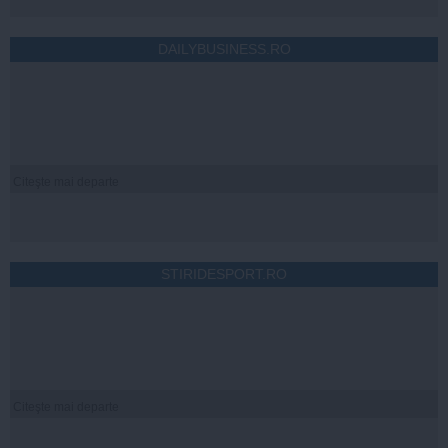
DAILYBUSINESS.RO
Citeşte mai departe
STIRIDESPORT.RO
Citeşte mai departe