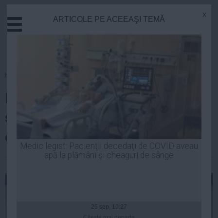
x
ARTICOLE PE ACEEAŞI TEMĂ
Actual
Economie
Justitie
Externe
Homepage
»
Politica
Educatie
Ponta: România sprijină
Sanatate
Stiinta
stabilitatea Moldovei, în
Tehnologie
contextul crizei din Ucraina
Cultura
Medic legist: Pacienţii decedaţi de COVID aveau
apă la plămâni şi cheaguri de sânge
Mediu
Laurentiu Panait
| 14 mar, 2014
Life
Politica
Guvern
25 sep, 10:27
Citeşte mai departe