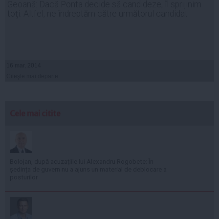
Geoană: Dacă Ponta decide să candideze, îl sprijinim
toţi. Altfel, ne îndreptăm către următorul candidat
16 mar, 2014
Citeşte mai departe
Cele mai citite
Bolojan, după acuzațiile lui Alexandru Rogobete: În
ședința de guvern nu a ajuns un material de deblocare a
posturilor