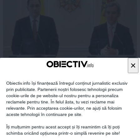
×
Premierul Ponta a avut o întrevedere la Chișinău cu
omologul său, Iurie Leancă
Obiectiv.info își finanțează întregul conținut jurnalistic exclusiv
prin publicitate. Partenerii noștri folosesc tehnologii precum
cookie-urile de pe website-ul nostru pentru a personaliza
reclamele pentru tine. În felul ăsta, tu vezi reclame mai
relevante. Prin acceptarea cookie-urilor, ne ajuți să folosim
14 mar, 2014
aceste tehnologii în continuare pe site.
Citeşte mai departe
Îți mulțumim pentru acest accept și îți reamintim că îți poți
schimba oricând opțiunea printr-o simplă revenire pe site!