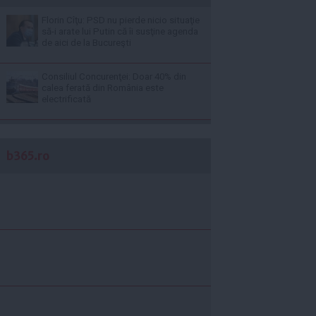
Florin Cîţu: PSD nu pierde nicio situaţie
să-i arate lui Putin că îi susţine agenda
de aici de la Bucureşti
Consiliul Concurenţei: Doar 40% din
calea ferată din România este
electrificată
b365.ro