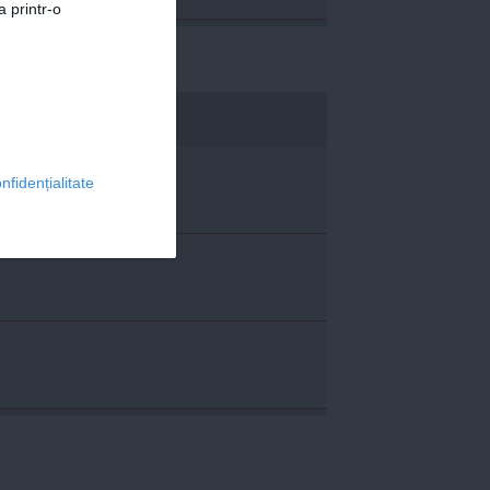
a printr-o
economica.net
nfidențialitate