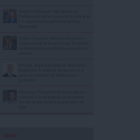
Siegfried Mureșan: Mă aștept ca
Parlamentul să fie convocat în iulie și ar
fi o oportunitate pentru învestirea
Guvernului
Simion: Începem demersurile pentru
suspendarea lui Nicușor Dan; îl somăm
să desemneze săptămâna aceasta un
premier
Bolojan, după acuzațiile lui Alexandru
Rogobete: În ședința de guvern nu a
ajuns un material de deblocare a
posturilor
Abrudean: Președintele Senatului nu
votează în locul plenului și nu poate
decide singur soarta unui proiect de
lege
Opinii