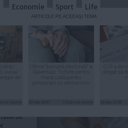
a
Economie
Sport
Life
ARTICOLE PE ACEEAŞI TEMĂ
de trai
cienţii
Ultima "pomană electorală" a
CCR a deci
ID aveau
Guvernului: Tichete pentru
obligat să d
heaguri de
masă caldă pentru
c
pensionarii cu venituri mici
a
e
, de
te mai departe
25 sep, 09:57
Citeşte mai departe
24 sep, 12:00
mică
, de
 ratei de
or