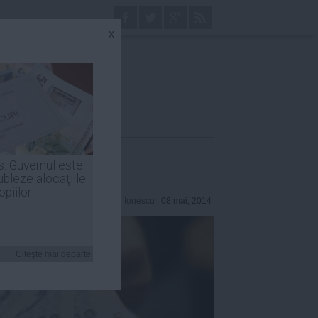
x
s: Guvernul este
ubleze alocaţiile
opiilor
Stefan Ionescu
| 08 mai, 2014
Citeşte mai departe