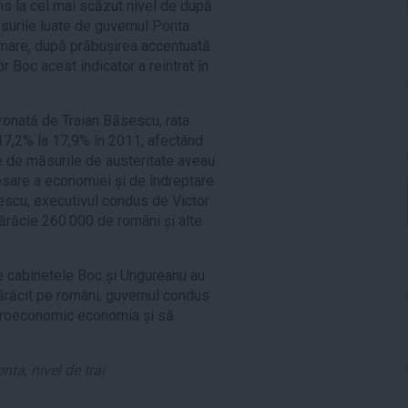
uns la cel mai scăzut nivel de după
surile luate de guvernul Ponta
urmare, după prăbușirea accentuată
r Boc acest indicator a reintrat în
ronată de Traian Băsescu, rata
17,2% la 17,9% în 2011, afectând
e de măsurile de austeritate aveau
resare a economiei și de îndreptare
sescu, executivul condus de Victor
ărăcie 260.000 de români și alte
ce cabinetele Boc și Ungureanu au
sărăcit pe români, guvernul condus
acroeconomic economia și să
onta
,
nivel de trai