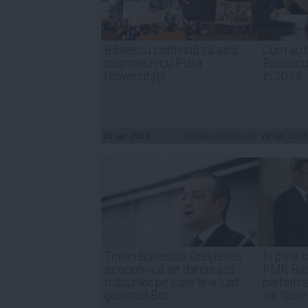
Băsescu continuă să aibă
Cum au b
coşmaruri cu Piaţa
Băsescu 
Universităţii
în 2014
28 apr, 2014
Citeşte mai departe
29 apr, 2014
Traian Băsescu: Creşterea
În plină
economică se datorează
PMP, Băs
măsurilor pe care le-a luat
perform
guvernul Boc
ale Guve