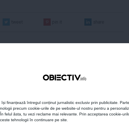
tweet
pin it
share
 Darău afirmă că
USR: PSD face totul pentru
ria naţională de apărare
ca România să piardă
e să devină mai
miliarde de euro din PNRR
 își finanțează întregul conținut jurnalistic exclusiv prin publicitate. Parte
titivă
hnologii precum cookie-urile de pe website-ul nostru pentru a personali
 În felul ăsta, tu vezi reclame mai relevante. Prin acceptarea cookie-urilo
ceste tehnologii în continuare pe site.
21:18
Citeşte mai departe
06 aug, 21:16
Citeşte mai departe