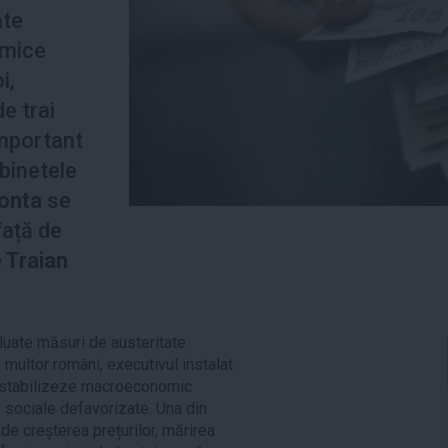
ate
omice
i,
de trai
important
binetele
Ponta
se
față de
e
Traian
luate măsuri de austeritate
 multor români, executivul instalat
 restabilizeze macroeconomic
e sociale defavorizate. Una din
 de creșterea prețurilor, mărirea