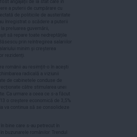
ost angajații de la stat care în
ere a puterii de cumpărare cu
ctată de politicile de austeritate
au înregistrat o scădere a puterii
a preluarea guvernării,
șit să repare toate nedreptățile
sescu prin reîntregirea salariilor
alariului minim și creșterea
or rezidenți.
re românii au resimțit-o în acești
schimbarea radicală a viziunii
ate de cabinetele conduse de
recționate către stimularea unei
e. Ca urmare a ceea ce s-a făcut
 2013 o creștere economică de 3,5%
mia va continua să se consolideze
în bine care s-au petrecut în
în buzunarele românilor. Trendul