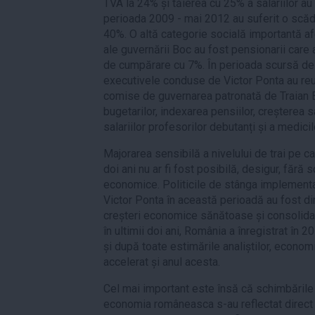
TVA la 24% și tăierea cu 25% a salariilor au f
perioada 2009 - mai 2012 au suferit o scăd
40%. O altă categorie socială importantă afe
ale guvernării Boc au fost pensionarii care 
de cumpărare cu 7%. În perioada scursă de l
executivele conduse de Victor Ponta au reu
comise de guvernarea patronată de Traian Bă
bugetarilor, indexarea pensiilor, creșterea s
salariilor profesorilor debutanți și a medicil
Majorarea sensibilă a nivelului de trai pe ca
doi ani nu ar fi fost posibilă, desigur, fără 
economice. Politicile de stânga implement
Victor Ponta în această perioadă au fost di
creșteri economice sănătoase și consolidat
în ultimii doi ani, România a înregistrat în
și după toate estimările analiștilor, econo
accelerat și anul acesta.
Cel mai important este însă că schimbările 
economia româneasca s-au reflectat direct 