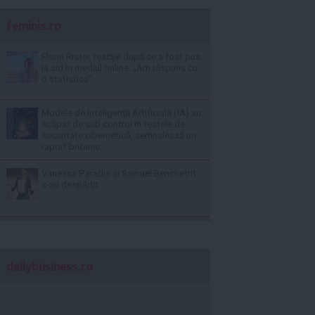
feminis.ro
Florin Ristei, reacție după ce a fost pus
la zid în mediul online: „Am răspuns cu
o statistică”
Modele de Inteligență Artificială (IA) au
scăpat de sub control în testele de
securitate cibernetică, semnalează un
raport britanic
Vanessa Paradis și Samuel Benchetrit
s-au despărțit
dailybusiness.ro