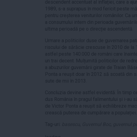
descendent accentuat al inflației, care a aj
1989, s-a suprapus în mod fericit peste mă
pentru creșterea veniturilor românilor. Ca 
a consumului intern din perioada guvernărilo
ultima perioadă pe o direcție ascendentă.
Urmare a politicilor duse de guvernarea pat
riscului de sărăcie crescuse în 2010 de la 
astfel peste 140.000 de români care înaint
un trai decent. Mulțumită politicilor de red
a abuzurilor guvernării girate de Traian Bă
Ponta a reușit doar în 2012 să scoată din s
sute de mii în 2013.
Concluzia devine astfel evidentă. În timp 
dus România în pragul falimentului și i-au 
de Victor Ponta a reușit să echilibreze m
crească puterea de cumpărare a populației.
Tag-uri:
basescu
,
Guvernul Boc
,
guvernul p