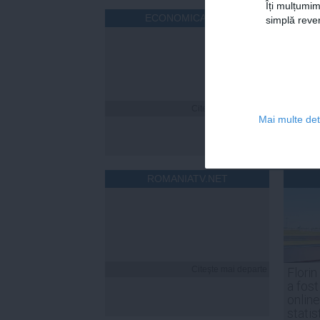
Îți mulțumim
ECONOMICA.NET
simplă reven
Citeşte mai departe
Mai multe deta
ROMANIATV.NET
Citeşte mai departe
Florin
a fost
online
statis