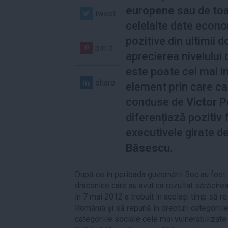
europene
sau de to
tweet
celelalte date econ
pozitive din ultimii do
pin it
aprecierea nivelului 
este poate cel mai 
share
element prin care ca
conduse de
Victor 
diferențiază pozitiv 
executivele girate d
Băsescu
.
După ce în perioada guvernării Boc au fost 
draconice care au avut ca rezultat sărăcirea
în 7 mai 2012 a trebuit în același timp să
România și să repună în drepturi categoriil
categoriile sociale cele mai vulnerabilizate