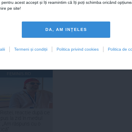
 pentru acest accept și îți reamintim că îți poți schimba oricând opțiune
DAILYBUSINESS.RO
STIRIDESPORT.RO
ire pe site!
DA, AM INȚELES
Citeşte mai departe
Citeşte mai departe
lii
Termeni și condiții
Politica privind cookies
Politica de co
FEMINIS.RO
 Ristei, reacție după ce
 pus la zid în mediul
: „Am răspuns cu o
tică”