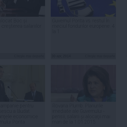
locat Boc și
Guvernul Ponta vs. restul în
creșterea salariilor
meciul fondurilor europene: 4
la 1
Citeşte mai departe
30 apr, 2014
Citeşte mai departe
 campanie pentru
Rovana Plumb: Planurile
escu a lăudat
imediate ale Guvernului -
anţele economice
pensii, salarii și alocaţii mai
rnului Ponta
mari de la 1.01.2015