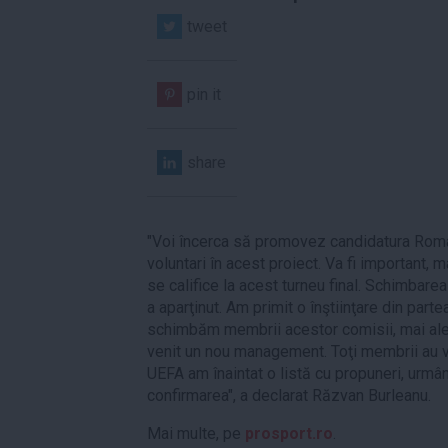
tweet
pin it
share
"Voi încerca să promovez candidatura Român
voluntari în acest proiect. Va fi important,
se califice la acest turneu final. Schimbar
a aparţinut. Am primit o înştiinţare din par
schimbăm membrii acestor comisii, mai ale
venit un nou management. Toţi membrii au 
UEFA am înaintat o listă cu propuneri, urmân
confirmarea", a declarat Răzvan Burleanu.
Mai multe, pe
prosport.ro
.