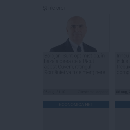
Ştirile orei
Bolojan: Sunt optimist că, în
Irineu
baza a ceea ce a făcut
indust
acest Guvern, ratingul
trebui
României va fi de menținere
compe
06 aug, 21:10
Citeşte mai departe
06 aug, 
ECONOMICA.NET