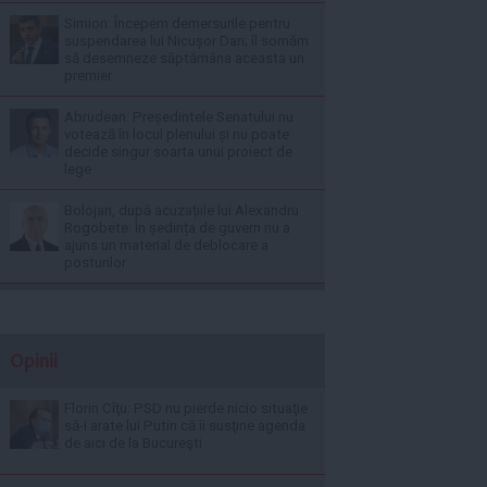
Simion: Începem demersurile pentru
suspendarea lui Nicușor Dan; îl somăm
să desemneze săptămâna aceasta un
premier
Abrudean: Președintele Senatului nu
votează în locul plenului și nu poate
decide singur soarta unui proiect de
lege
Bolojan, după acuzațiile lui Alexandru
Rogobete: În ședința de guvern nu a
ajuns un material de deblocare a
posturilor
Opinii
Florin Cîţu: PSD nu pierde nicio situaţie
să-i arate lui Putin că îi susţine agenda
de aici de la Bucureşti