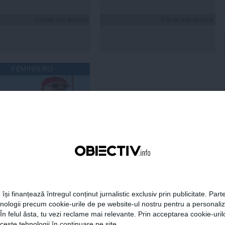
Citeşte mai departe
Citeşte mai departe
FEMINIS.RO
 Ristei, reacție după ce
 pus la zid în mediul
: „Am răspuns cu o
tică”
 își finanțează întregul conținut jurnalistic exclusiv prin publicitate. Parte
Citeşte mai departe
hnologii precum cookie-urile de pe website-ul nostru pentru a personali
 În felul ăsta, tu vezi reclame mai relevante. Prin acceptarea cookie-urilo
ceste tehnologii în continuare pe site.