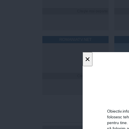
Citeşte mai departe
ROMANIATV.NET
×
Citeşte mai departe
Florin
a fost
online
statis
Obiectiv.info
folosesc te
pentru tine.
să folosim a