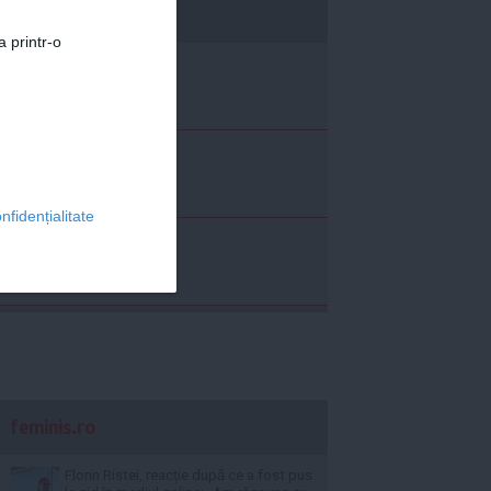
economica.net
a printr-o
nfidențialitate
feminis.ro
Florin Ristei, reacție după ce a fost pus