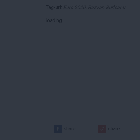
Tag-uri:
Euro 2020
,
Razvan Burleanu
loading...
share
share