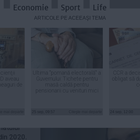
a
Economie
Sport
Life
ARTICOLE PE ACEEAŞI TEMĂ
încerca să promovez candidatura 
cienţii
Ultima "pomană electorală" a
CCR a deci
ID aveau
Guvernului: Tichete pentru
obligat să d
heaguri de
masă caldă pentru
c
pensionarii cu venituri mici
eşedintele
 România
te mai departe
25 sep, 09:57
Citeşte mai departe
24 sep, 12:00
atului
din 2020.