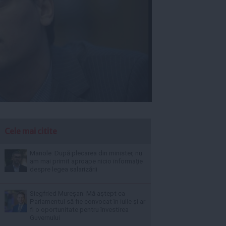
Cele mai citite
Manole: După plecarea din minister, nu
am mai primit aproape nicio informație
despre legea salarizării
Siegfried Mureșan: Mă aștept ca
Parlamentul să fie convocat în iulie și ar
fi o oportunitate pentru învestirea
Guvernului