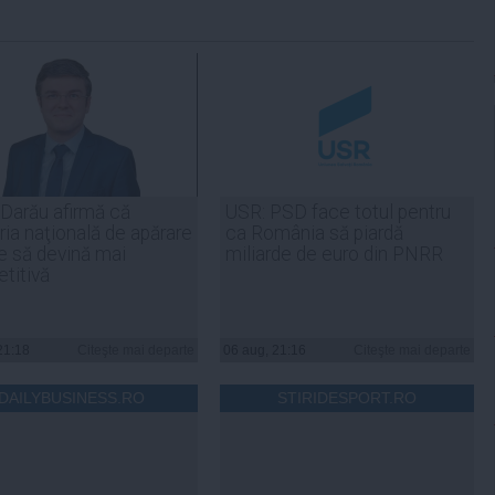
 Darău afirmă că
USR: PSD face totul pentru
ria naţională de apărare
ca România să piardă
e să devină mai
miliarde de euro din PNRR
titivă
21:18
Citeşte mai departe
06 aug, 21:16
Citeşte mai departe
DAILYBUSINESS.RO
STIRIDESPORT.RO