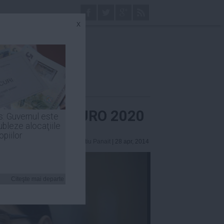
x
României la EURO 2020
s: Guvernul este
ubleze alocaţiile
opiilor
Laurentiu Panait
| 28 apr, 2014
Citeşte mai departe