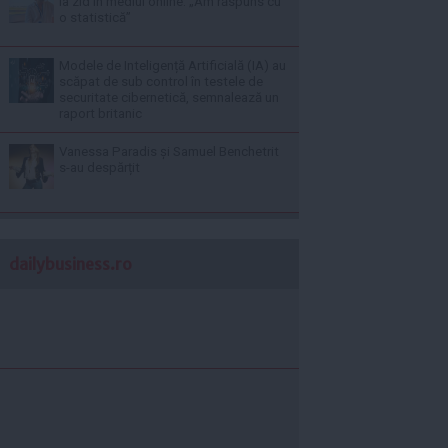
la zid în mediul online: „Am răspuns cu
o statistică”
Modele de Inteligență Artificială (IA) au
scăpat de sub control în testele de
securitate cibernetică, semnalează un
raport britanic
Vanessa Paradis și Samuel Benchetrit
s-au despărțit
dailybusiness.ro