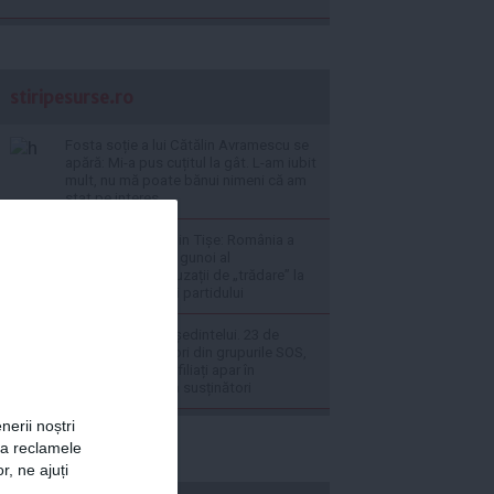
stiripesurse.ro
Fosta soție a lui Cătălin Avramescu se
apără: Mi-a pus cuțitul la gât. L-am iubit
mult, nu mă poate bănui nimeni că am
stat pe interes
Revoltă în PNL. Alin Tișe: România a
devenit „coșul de gunoi al
investitorilor”. Acuzații de „trădare” la
adresa conducerii partidului
Suspendarea președintelui. 23 de
deputați și senatori din grupurile SOS,
UPR, PACE și neafiliați apar în
platforma AUR ca susținători
nerii noștri
za reclamele
r, ne ajuți