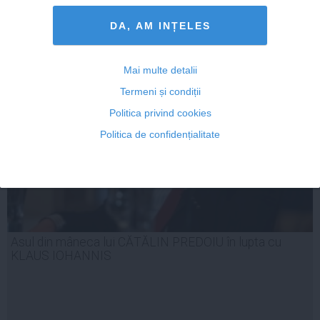
04 aug, 2014
DA, AM INȚELES
Citeşte mai departe
Mai multe detalii
Termeni și condiții
Politica privind cookies
Politica de confidențialitate
Asul din mâneca lui CĂTĂLIN PREDOIU în lupta cu
KLAUS IOHANNIS