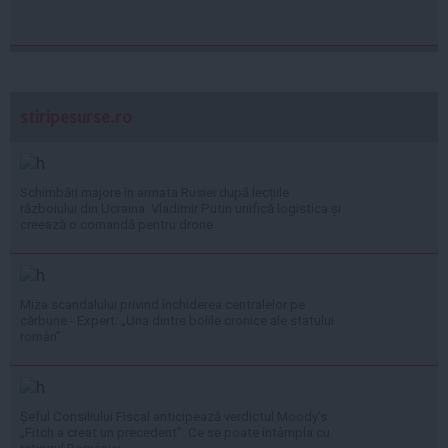
stiripesurse.ro
Schimbări majore în armata Rusiei după lecțiile
războiului din Ucraina. Vladimir Putin unifică logistica și
creează o comandă pentru drone
Miza scandalului privind închiderea centralelor pe
cărbune - Expert: „Una dintre bolile cronice ale statului
român”
Șeful Consiliului Fiscal anticipează verdictul Moody’s:
„Fitch a creat un precedent”. Ce se poate întâmpla cu