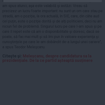
le schimb de la o zi la alta. Declaraţia este valabilă. Aşa cum
Auto
am spus atunci, aşa este valabilă şi astăzi. Vreau să
precizez un lucru foarte important: nu sunt un om care stau pe
Sport
stradă, am o poziţie, la ora actuală, în SIE, care, din câte aud
Handbal
cel puţin, este o poziţie dorită şi de alţi politicieni, deci nu am
niciun fel de problemă. Singurul lucru pe care l-am spus şi pe
Box
care îl repet este că am o disponibilitate şi doresc, dacă se
Baschet
poate, să fac mai mult şi să îmi pun în valoare experienţa şi
cunoştinţele pe care le-am dobândit de-a lungul unei cariere",
Tenis
a spus Teodor Meleşcanu.
Alte sporturi
Life
Citeşte şi:
Meleșcanu, despre candidatura sa la
prezidențiale. De la ce partid așteaptă susținere
Funny
Travel
Stil de viata