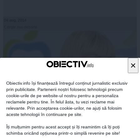
04 aug, 2014
Citeşte mai departe
×
Obiectiv.info își finanțează întregul conținut jurnalistic exclusiv
prin publicitate. Partenerii noștri folosesc tehnologii precum
cookie-urile de pe website-ul nostru pentru a personaliza
reclamele pentru tine. În felul ăsta, tu vezi reclame mai
relevante. Prin acceptarea cookie-urilor, ne ajuți să folosim
Pe cine vede Elena Udrea în turul II la prezidenţiale
aceste tehnologii în continuare pe site.
Îți mulțumim pentru acest accept și îți reamintim că îți poți
schimba oricând opțiunea printr-o simplă revenire pe site!