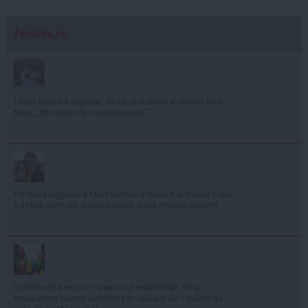
feminis.ro
Laura Cosoi a explicat de ce și-a numit a cincea fiică
Nina. „Am știut că i se potrivește”
Prinţesa Eugenie a Marii Britanii a născut al treilea copil,
o fetiţă: Suntem absolut topiţi după micuţa noastră
O italiancă a reuşit, cu ajutorul salubrităţii, să-şi
recupereze biletul de loterie în valoare de 1 milion de