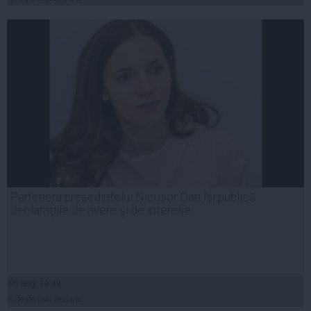
Partenera preşedintelui Nicuşor Dan îşi publică
declaraţiile de avere şi de interese
05 aug, 18:49
Citeşte mai departe