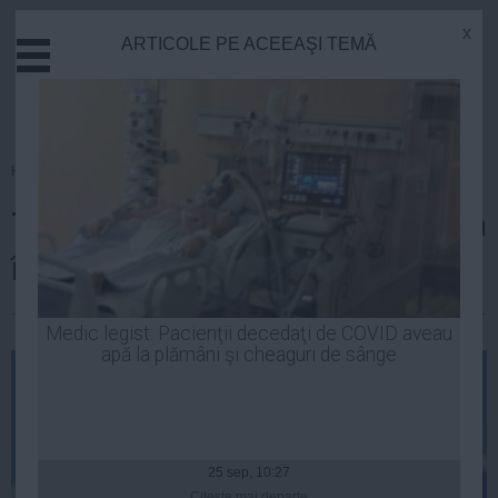
x
ARTICOLE PE ACEEAŞI TEMĂ
Actual
Economie
Justitie
Externe
Homepage
»
Politica
Educatie
Teodor Meleşcanu ar putea intra
Sanatate
Stiinta
în cursa pentru Cotroceni
Tehnologie
Cultura
Laurentiu Panait
| 05 aug, 2014
Medic legist: Pacienţii decedaţi de COVID aveau
apă la plămâni şi cheaguri de sânge
Mediu
Life
Politica
Guvern
25 sep, 10:27
Citeşte mai departe