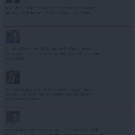
Manole: După plecarea din minister, nu am mai primit
aproape nicio informație despre legea salarizării
Siegfried Mureșan: Mă aștept ca Parlamentul să fie
convocat în iulie și ar fi o oportunitate pentru învestirea
Guvernului
Simion: Începem demersurile pentru suspendarea lui
Nicușor Dan; îl somăm să desemneze săptămâna
aceasta un premier
Abrudean: Președintele Senatului nu votează în locul
plenului și nu poate decide singur soarta unui proiect de