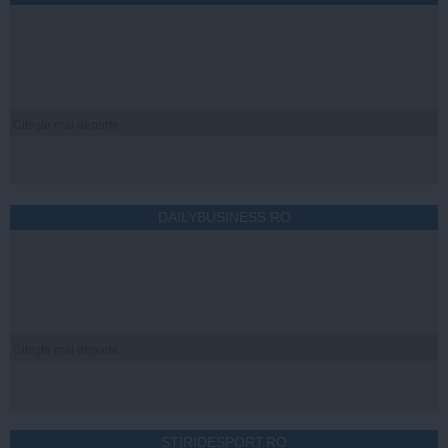
Citeşte mai departe
DAILYBUSINESS.RO
Citeşte mai departe
STIRIDESPORT.RO