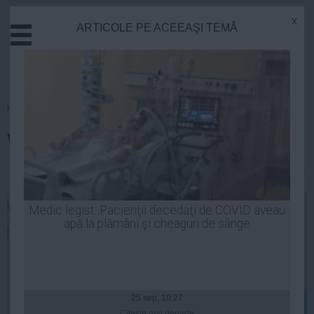
x
ARTICOLE PE ACEEAŞI TEMĂ
Actual
Economie
Justitie
Externe
Homepage
»
Opinii
Educatie
Va fugi Iohannis de o femeie?
Sanatate
Stiinta
Alexandra Radu
| 17 oct, 2014
Tehnologie
Cultura
Medic legist: Pacienţii decedaţi de COVID aveau
apă la plămâni şi cheaguri de sânge
Mediu
Life
Politica
Guvern
25 sep, 10:27
Citeşte mai departe