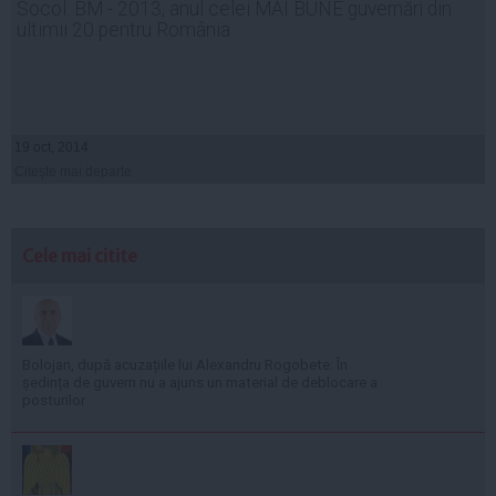
Socol: BM - 2013, anul celei MAI BUNE guvernări din
ultimii 20 pentru România
19 oct, 2014
Citeşte mai departe
Cele mai citite
Bolojan, după acuzațiile lui Alexandru Rogobete: În
ședința de guvern nu a ajuns un material de deblocare a
posturilor