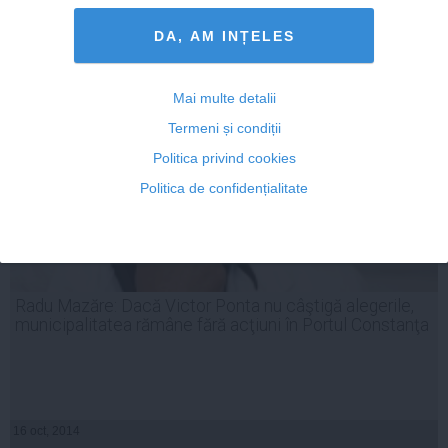
Citeşte mai departe
DA, AM INȚELES
Mai multe detalii
Termeni și condiții
Politica privind cookies
Politica de confidențialitate
Radu Mazăre: Dacă Victor Ponta nu câştigă alegerile,
municipalitatea rămâne fără acţiuni în Portul Constanţa
16 oct, 2014