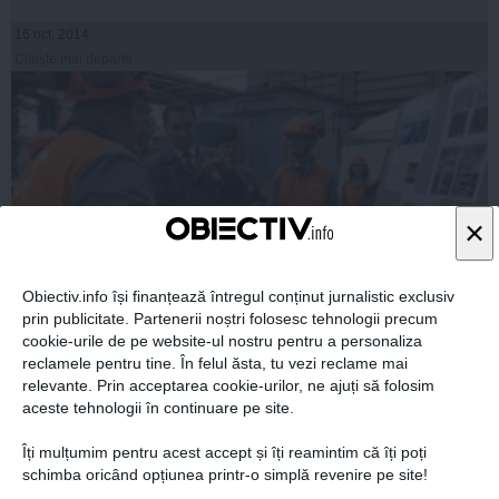
16 oct, 2014
Citeşte mai departe
×
Obiectiv.info își finanțează întregul conținut jurnalistic exclusiv
prin publicitate. Partenerii noștri folosesc tehnologii precum
cookie-urile de pe website-ul nostru pentru a personaliza
Cum ajută Guvernul sectorul de industrie
reclamele pentru tine. În felul ăsta, tu vezi reclame mai
relevante. Prin acceptarea cookie-urilor, ne ajuți să folosim
aceste tehnologii în continuare pe site.
Îți mulțumim pentru acest accept și îți reamintim că îți poți
schimba oricând opțiunea printr-o simplă revenire pe site!
16 oct, 2014