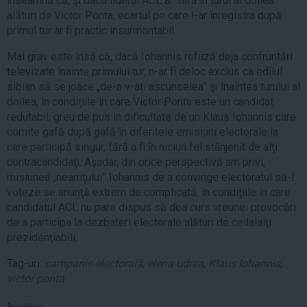
înseamnă că, şi dacă liderul ACL ar intra în turul al doilea
alături de Victor Ponta, ecartul pe care l-ar înregistra după
primul tur ar fi practic insurmontabil.
Mai grav este însă că, dacă Iohannis refuză deja confruntări
televizate înainte primului tur, n-ar fi deloc exclus ca edilul
sibian să se joace „de-a v-aţi ascunselea” şi înaintea turului al
doilea, în condiţiile în care Victor Ponta este un candidat
redutabil, greu de pus în dificultate de un Klaus Iohannis care
comite gafă după gafă în diferitele emisiuni electorale la
care participă singur, fără a fi în niciun fel stânjenit de alţi
contracandidaţi. Aşadar, din orice perspectivă am privi,
misiunea „neamţului” Iohannis de a convinge electoratul să-l
voteze se anunţă extrem de complicată, în condiţiile în care
candidatul ACL nu pare dispus să dea curs vreunei provocări
de a participa la dezbateri electorale alături de ceilalalţi
prezidenţiabili.
Tag-uri:
campanie electorală
,
elena udrea
,
Klaus Iohannis
,
victor ponta