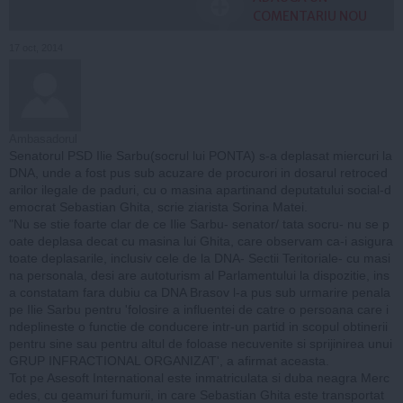
COMENTARIU NOU
17 oct, 2014
Ambasadorul
Senatorul PSD Ilie Sarbu(socrul lui PONTA) s-a deplasat miercuri la
DNA, unde a fost pus sub acuzare de procurori in dosarul retroced
arilor ilegale de paduri, cu o masina apartinand deputatului social-d
emocrat Sebastian Ghita, scrie ziarista Sorina Matei.
"Nu se stie foarte clar de ce Ilie Sarbu- senator/ tata socru- nu se p
oate deplasa decat cu masina lui Ghita, care observam ca-i asigura
toate deplasarile, inclusiv cele de la DNA- Sectii Teritoriale- cu masi
na personala, desi are autoturism al Parlamentului la dispozitie, ins
a constatam fara dubiu ca DNA Brasov l-a pus sub urmarire penala
pe Ilie Sarbu pentru 'folosire a influentei de catre o persoana care i
ndeplineste o functie de conducere intr-un partid in scopul obtinerii
pentru sine sau pentru altul de foloase necuvenite si sprijinirea unui
GRUP INFRACTIONAL ORGANIZAT', a afirmat aceasta.
Tot pe Asesoft International este inmatriculata si duba neagra Merc
edes, cu geamuri fumurii, in care Sebastian Ghita este transportat