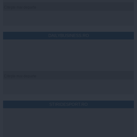
Citeşte mai departe
DAILYBUSINESS.RO
Citeşte mai departe
STIRIDESPORT.RO