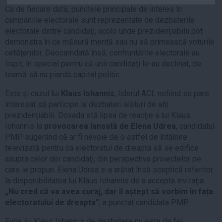
Auto
Ca de fiecare dată, punctele principale de interes în
campaniile electorale sunt reprezentate de dezbaterile
Sport
electorale dintre candidaţi, acolo unde prezidenţiabilii pot
demonstra în ce măsură merită sau nu să primească voturile
Handbal
cetăţenilor. Deocamdată însă, confruntările electorale au
Box
lispit, în special pentru că unii candidaţi le-au declinat, de
Baschet
teamă să nu piardă capital politic.
Tenis
Este şi cazul lui
Klaus Iohannis
, liderul ACL nefiind se pare
Alte sporturi
interesat să participe la dezbateri alături de alţi
prezidenţiabili. Dovada stă lipsa de reacţie a lui Klaus
Life
Iohannis la
provocarea lansată de Elena Udrea
, candidatul
PMP sugerând că ar fi nevoie de o astfel de întâlnire
Funny
televizată pentru ca electoratul de dreapta să se edifice
Travel
asupra celor doi candidaţi, din perspectiva proiectelor pe
Stil de viata
care le propun. Elena Udrea s-a arătat însă sceptică referitor
la disponibilitatea lui Klaus Iohannis de a accepta invitaţia.
„Nu cred că va avea curaj, dar îl aștept să vorbim în fața
electoratului de dreapta”
, a punctat candidata PMP.
Fuga lui Klaus Iohannis de dezbatere nu este de fel