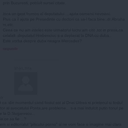
prin Bucuresti, potrivit sursei citate.
Inca un gest frumos al deputatului …ajuta oamenii nevoiasi.
Plus ca il ajuta pe Presedinte cu doctori ca sa-l faca bine..dr.Abraha
m,etc.
Ceea ce nu am inteles este urmatorul lucru:am citit ,tot in presa,ca
celalalt ,deputatul Hrebenciuc s-a deplasat la DNA cu duba..
Este vorba despre duba neagra Mercedes?
raspunde
17 oct, 2014
or
t ca :din momentul cand fostul sot al Dnei Udrea si prietenul si fostul
tor al avocatului Ponta,are probleme....s-a mai indulcit putin tonul pe
pe la D.Slugarescu...
ie,ce sa fie....?
em si editorialul "piticului porno" si ne vom face o imagine mai clara