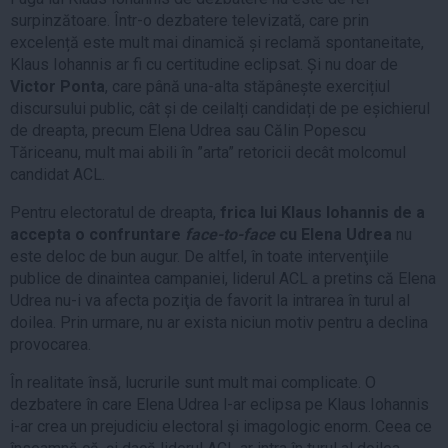
surpinzătoare. Într-o dezbatere televizată, care prin
excelență este mult mai dinamică și reclamă spontaneitate,
Klaus Iohannis ar fi cu certitudine eclipsat. Și nu doar de
Victor Ponta
, care până una-alta stăpânește exercițiul
discursului public, cât și de ceilalți candidați de pe eșichierul
de dreapta, precum Elena Udrea sau Călin Popescu
Tăriceanu, mult mai abili în ”arta” retoricii decât molcomul
candidat ACL.
Pentru electoratul de dreapta,
frica lui Klaus Iohannis de a
accepta o confruntare
face-to-face
cu Elena Udrea
nu
este deloc de bun augur. De altfel, în toate intervenţiile
publice de dinaintea campaniei, liderul ACL a pretins că Elena
Udrea nu-i va afecta poziţia de favorit la intrarea în turul al
doilea. Prin urmare, nu ar exista niciun motiv pentru a declina
provocarea.
În realitate însă, lucrurile sunt mult mai complicate. O
dezbatere în care Elena Udrea l-ar eclipsa pe Klaus Iohannis
i-ar crea un prejudiciu electoral şi imagologic enorm. Ceea ce