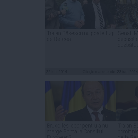
Traian Băsescu nu poate fugi
Senat: M
de Bercea
depusă d
dezbătut
22 iun, 2014
Citeşte mai departe
23 iun, 2014
Bruxelles, doar pentru a nu
Traian 
merge Ponta la Consiliul
primit ni
European?
de la Be