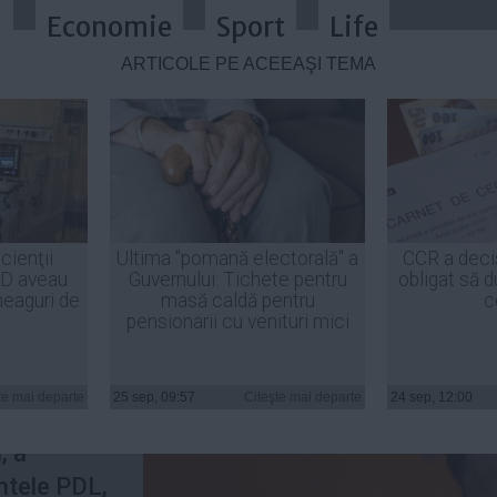
a
Economie
Sport
Life
ARTICOLE PE ACEEAŞI TEMĂ
tele Traian Băsescu nu ar trebui 
cienţii
Ultima "pomană electorală" a
CCR a deci
ID aveau
Guvernului: Tichete pentru
obligat să d
heaguri de
masă caldă pentru
c
pensionarii cu venituri mici
r trebui să
 că nu ar
te mai departe
25 sep, 09:57
Citeşte mai departe
24 sep, 12:00
curile lui
, a
intele PDL,