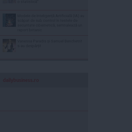
o statistică”
Modele de Inteligență Artificială (IA) au
scăpat de sub control în testele de
securitate cibernetică, semnalează un
raport britanic
Vanessa Paradis și Samuel Benchetrit
s-au despărțit
dailybusiness.ro