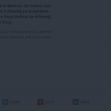
 dă el demisia. Să vedem cum
cum îl cheamă pe preşedinte.
a făcut traficul de influenţă.
at Blaga.
cazul mircea basescu
,
demisie
rcea băsescu
,
pdl
,
psd
,
traian
tweet
pin it
share