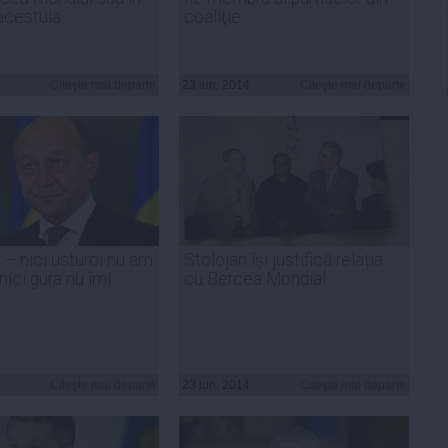
acestuia
coaliţie
Citeşte mai departe
23 iun, 2014
Citeşte mai departe
– nici usturoi nu am
Stolojan își justifică relația
nici gura nu îmi
cu Bercea Mondial
Citeşte mai departe
23 iun, 2014
Citeşte mai departe