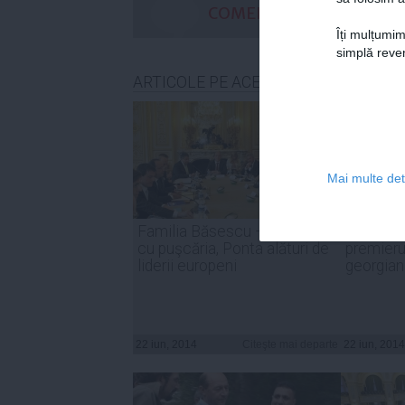
COMENTARII
Îți mulțumim
simplă reven
ARTICOLE PE ACEEAŞI TEMĂ
Mai multe deta
Familia Băsescu – probleme
Ce a pro
cu puşcăria, Ponta alături de
premieru
liderii europeni
georgian
22 iun, 2014
Citeşte mai departe
22 iun, 2014