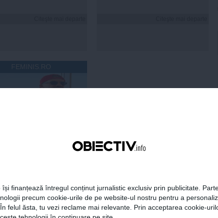
Citeşte mai departe
Citeşte mai departe
FEMINIS.RO
 Ristei, reacție după ce
 pus la zid în mediul
: „Am răspuns cu o
tică”
 își finanțează întregul conținut jurnalistic exclusiv prin publicitate. Parte
Citeşte mai departe
hnologii precum cookie-urile de pe website-ul nostru pentru a personali
 În felul ăsta, tu vezi reclame mai relevante. Prin acceptarea cookie-urilo
ceste tehnologii în continuare pe site.