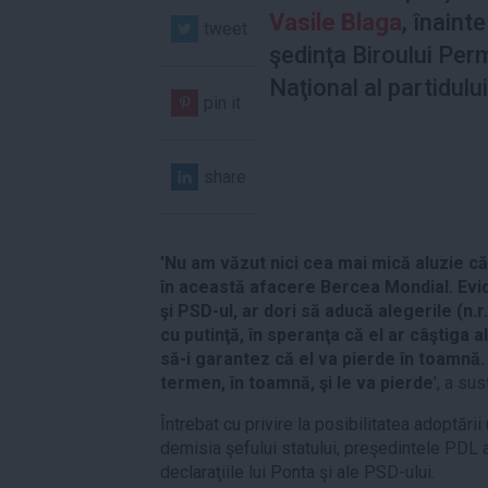
Vasile Blaga
, înaint
tweet
şedinţa Biroului Pe
Naţional al partidului
pin it
share
'Nu am văzut nici cea mai mică aluzie că 
în această afacere Bercea Mondial. Evid
şi PSD-ul, ar dori să aducă alegerile (n.
cu putinţă, în speranţa că el ar câştiga a
să-i garantez că el va pierde în toamnă.
termen, în toamnă, şi le va pierde
', a sus
Întrebat cu privire la posibilitatea adoptării
demisia şefului statului, preşedintele PDL a
declaraţiile lui Ponta şi ale PSD-ului.