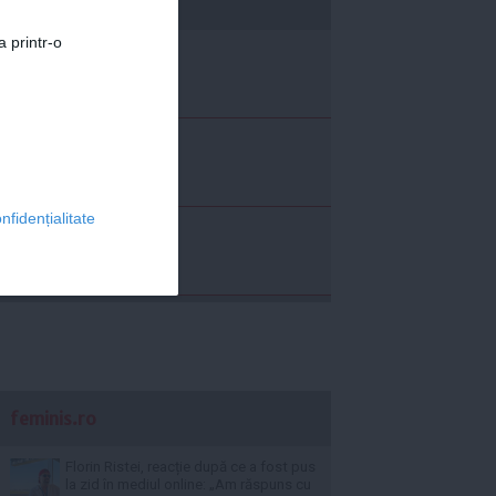
economica.net
a printr-o
nfidențialitate
feminis.ro
Florin Ristei, reacție după ce a fost pus
la zid în mediul online: „Am răspuns cu