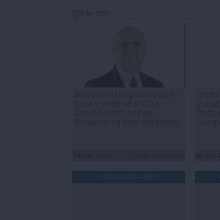
Ştirile orei
Bolojan: Sunt optimist că, în
Irineu
baza a ceea ce a făcut
indust
acest Guvern, ratingul
trebui
României va fi de menținere
compe
06 aug, 21:10
Citeşte mai departe
06 aug, 
ECONOMICA.NET