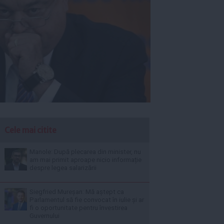
Cele mai citite
Manole: După plecarea din minister, nu
am mai primit aproape nicio informație
despre legea salarizării
Siegfried Mureșan: Mă aștept ca
Parlamentul să fie convocat în iulie și ar
fi o oportunitate pentru învestirea
Guvernului