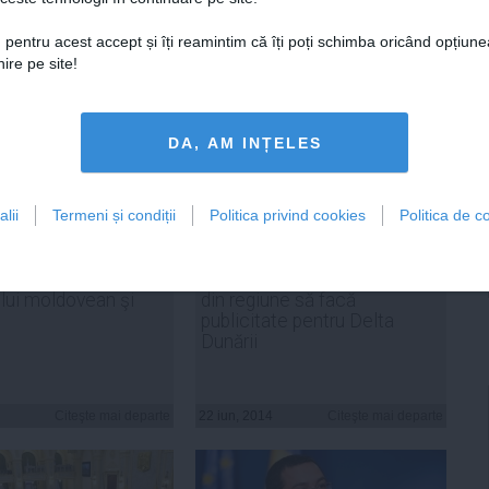
ADAUGA UN
COMENTARIU NOU
 pentru acest accept și îți reamintim că îți poți schimba oricând opțiune
ire pe site!
DA, AM INȚELES
lii
Termeni și condiții
Politica privind cookies
Politica de co
mis Victor Ponta
Ponta aşteaptă ca premierii
lui moldovean şi
din regiune să facă
publicitate pentru Delta
Dunării
Citeşte mai departe
22 iun, 2014
Citeşte mai departe