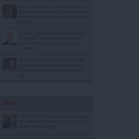
Simion: Începem demersurile pentru
suspendarea lui Nicușor Dan; îl somăm
să desemneze săptămâna aceasta un
premier
Bolojan, după acuzațiile lui Alexandru
Rogobete: În ședința de guvern nu a
ajuns un material de deblocare a
posturilor
Abrudean: Președintele Senatului nu
votează în locul plenului și nu poate
decide singur soarta unui proiect de
lege
Opinii
Florin Cîţu: PSD nu pierde nicio situaţie
să-i arate lui Putin că îi susţine agenda
de aici de la Bucureşti