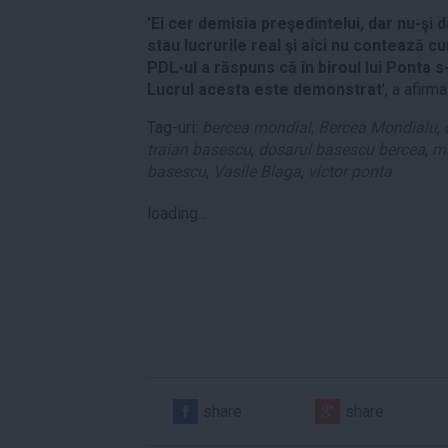
'Ei cer demisia preşedintelui, dar nu-şi
stau lucrurile real şi aici nu contează 
PDL-ul a răspuns că în biroul lui Ponta s-
Lucrul acesta este demonstrat
', a afirm
Tag-uri:
bercea mondial
,
Bercea Mondialu
,
traian basescu
,
dosarul basescu bercea
,
mi
basescu
,
Vasile Blaga
,
victor ponta
loading...
share
share