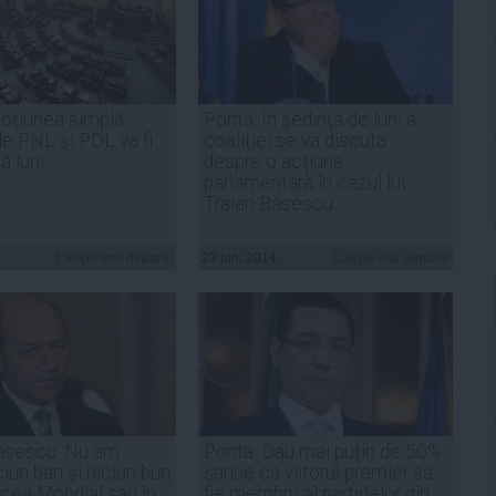
oţiunea simplă
Ponta: În şedinţa de luni a
e PNL şi PDL va fi
coaliţiei se va discuta
ă luni
despre o acţiune
parlamentară în cazul lui
Traian Băsescu
Citeşte mai departe
23 iun, 2014
Citeşte mai departe
Băsescu: Nu am
Ponta: Dau mai puţin de 50%
ciun ban şi niciun bun
şanse ca viitorul premier să
rcea Mondial sau în
fie membru al partidelor din