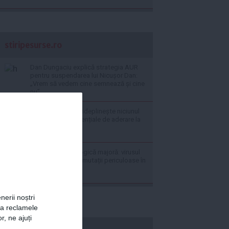
stiripesurse.ro
Dan Dungaciu explică strategia AUR
pentru suspendarea lui Nicușor Dan:
„Vrem să vedem cine semnează și cine
nu”
România nu mai îndeplinește niciunul
dintre criteriile esențiale de aderare la
zona euro
Alertă epidemiologică majoră: virusul
Ebola ar fi suferit mutații periculoase în
RD Congo
nerii noștri
za reclamele
r, ne ajuți