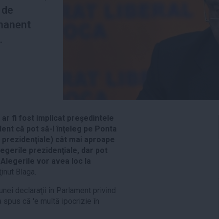
e de
rmanent
.
ar fi fost implicat preşedintele
ent că pot să-l înţeleg pe Ponta
r. prezidenţiale) cât mai aproape
legerile prezidenţiale, dar pot
 Alegerile vor avea loc la
ţinut Blaga.
 unei declaraţii în Parlament privind
 spus că 'e multă ipocrizie în