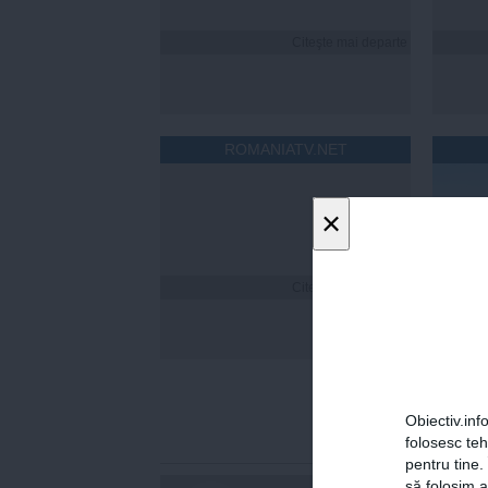
Citeşte mai departe
ROMANIATV.NET
×
Citeşte mai departe
Florin
a fost
online
statis
Obiectiv.info
folosesc te
pentru tine.
să folosim a