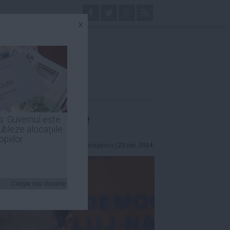
x
să demisioneze
s: Guvernul este
ubleze alocaţiile
opiilor
Robert Georgescu
| 23 iun, 2014
Citeşte mai departe