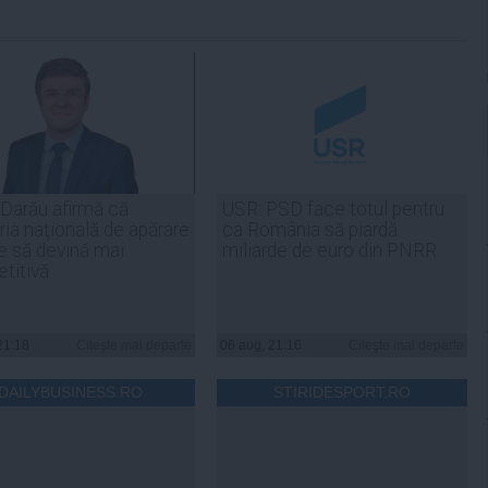
 Darău afirmă că
USR: PSD face totul pentru
ria naţională de apărare
ca România să piardă
e să devină mai
miliarde de euro din PNRR
titivă
21:18
Citeşte mai departe
06 aug, 21:16
Citeşte mai departe
DAILYBUSINESS.RO
STIRIDESPORT.RO