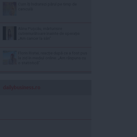
Cum îți hidratezi părul pe timp de
caniculă
Alina Pușcău, mărturisire
cutremurătoare înainte de operație:
„Am cancer la sân”
Florin Ristei, reacție după ce a fost pus
la zid în mediul online: „Am răspuns cu
o statistică”
dailybusiness.ro