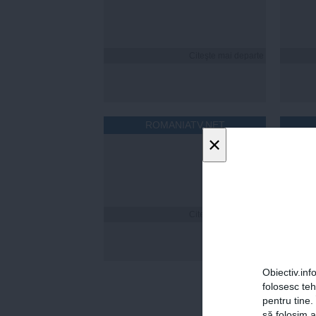
Citeşte mai departe
ROMANIATV.NET
×
Citeşte mai departe
Cum îț
timp 
Obiectiv.info
folosesc te
pentru tine.
să folosim a