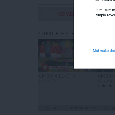
Îți mulțumim
COMENTARII
simplă reven
ARTICOLE PE ACEEAŞI TEMĂ
Mai multe deta
CM 2014. ELVEŢIA -
CM 2014
FRANŢA 2-5
DEZVĂLUI
culisele
21 iun, 2014
Citeşte mai departe
22 iun, 2014