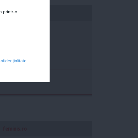
a printr-o
economica.net
nfidențialitate
feminis.ro