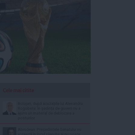
Cele mai citite
Bolojan, după acuzațiile lui Alexandru
Rogobete: În ședința de guvern nu a
ajuns un material de deblocare a
posturilor
Abrudean: Președintele Senatului nu
votează în locul plenului și nu poate