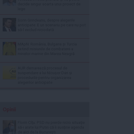
decide singur soarta unui proiect de
lege
Sorin Grindeanu, despre alegerile
anticipate: E un scenariu pe care nu pot
să-l exclud niciodată
MApN: România, Bulgaria și Turcia
extind misiunile de combatere a
minelor marine din Marea Neagră
AUR demarează procesul de
suspendare a lui Nicușor Dan și
procedurile pentru organizarea
alegerilor anticipate
Opinii
Florin Cîţu: PSD nu pierde nicio situaţie
să-i arate lui Putin că îi susţine agenda
de aici de la Bucureşti