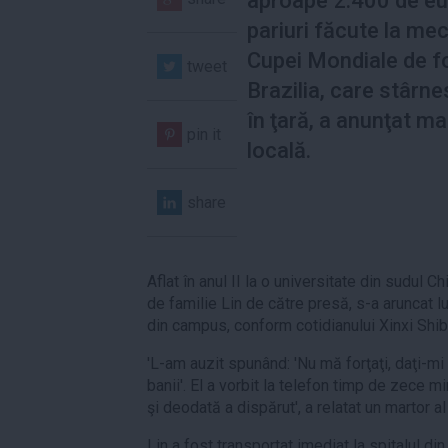
aproape 2.400 de eu
pariuri făcute la mec
Cupei Mondiale de fo
tweet
Brazilia, care stârne
în ţară, a anunţat ma
pin it
locală.
share
Aflat în anul II la o universitate din sudul Ch
de familie Lin de către presă, s-a aruncat lu
din campus, conform cotidianului Xinxi Shib
'L-am auzit spunând: 'Nu mă forţaţi, daţi-mi
banii'. El a vorbit la telefon timp de zece 
şi deodată a dispărut', a relatat un martor al 
Lin a fost transportat imediat la spitalul di