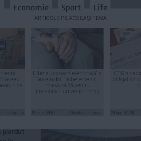
a
Economie
Sport
Life
ARTICOLE PE ACEEAŞI TEMĂ
 student chinez s-a sinucis după 
cienţii
Ultima "pomană electorală" a
CCR a deci
ID aveau
Guvernului: Tichete pentru
obligat să d
heaguri de
masă caldă pentru
c
pensionarii cu venituri mici
t chinez
te mai departe
25 sep, 09:57
Citeşte mai departe
24 sep, 12:00
 campus
a pierdut