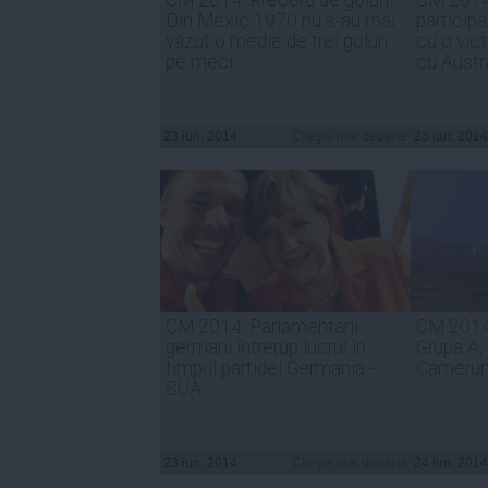
Din Mexic 1970 nu s-au mai
particip
văzut o medie de trei goluri
cu o vict
pe meci
cu Austr
23 iun, 2014
Citeşte mai departe
23 iun, 2014
CM 2014: Parlamentarii
CM 2014:
germani întrerup lucrul în
Grupa A,
timpul partidei Germania -
Cameru
SUA
23 iun, 2014
Citeşte mai departe
24 iun, 2014