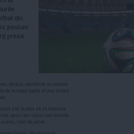
ro la
iurile
tbal din
sc pasiuni
rţi presa
inei, tânărul, identificat cu numele
ni de la etajul şapte al unui imobil
ao.
 două zile în plus să va înapoiez
minute, apoi l-am văzut cum închide
scenei, citat de jurnal.
n oraşul Panyu, din provincia