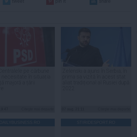
tweet
pin it
share
Centralele pe cărbune
Zelenski a ajuns în Serbia, în
 necesitate în situația
prima sa vizită în acest stat
ță majoră a țării
aliat tradițional al Rusiei după
re
2022
19:47
Citeşte mai departe
07 aug, 21:11
Citeşte mai departe
DAILYBUSINESS.RO
STIRIDESPORT.RO