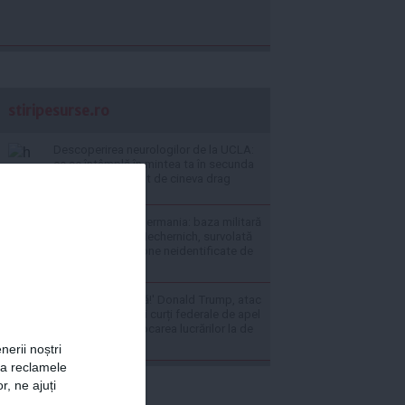
stiripesurse.ro
Descoperirea neurologilor de la UCLA:
ce se întâmplă în mintea ta în secunda
în care ești ignorat de cineva drag
Alertă majoră în Germania: baza militară
subterană de la Mechernich, survolată
de șase ori de drone neidentificate de
mari dimensiuni
'O rușine națională!' Donald Trump, atac
dur la decizia unei curți federale de apel
din SUA, după blocarea lucrărilor la de
la Casa Albă
nerii noștri
za reclamele
r, ne ajuți