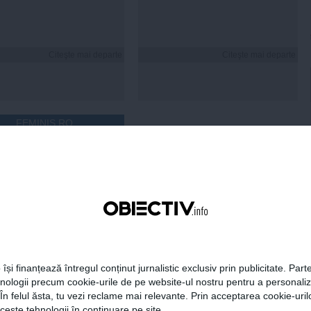
Citeşte mai departe
Citeşte mai departe
FEMINIS.RO
i hidratezi părul pe
de caniculă
 își finanțează întregul conținut jurnalistic exclusiv prin publicitate. Parte
hnologii precum cookie-urile de pe website-ul nostru pentru a personali
 În felul ăsta, tu vezi reclame mai relevante. Prin acceptarea cookie-urilo
Citeşte mai departe
ceste tehnologii în continuare pe site.