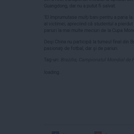
Guangdong, dar nu a putut fi salvat.
'El împrumutase mulţi bani pentru a paria la 
al victimei, apreciind că studentul a pierdu
pariuri la mai multe meciuri de la Cupa Mond
Deşi China nu participă la turneul final din 
pasionaţi de fotbal, dar şi de pariuri.
Tag-uri:
Brazilia
,
Campionatul Mondial de F
loading...