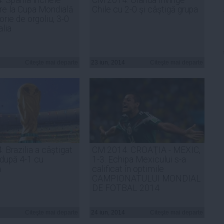
are la Cupa Mondială
Chile cu 2-0 şi câştigă grupa
orie de orgoliu, 3-0
alia
Citeşte mai departe
23 iun, 2014
Citeşte mai departe
 Brazilia a câştigat
CM 2014. CROAŢIA - MEXIC,
 după 4-1 cu
1-3. Echipa Mexicului s-a
n
calificat în optimile
CAMPIONATULUI MONDIAL
DE FOTBAL 2014
Citeşte mai departe
24 iun, 2014
Citeşte mai departe