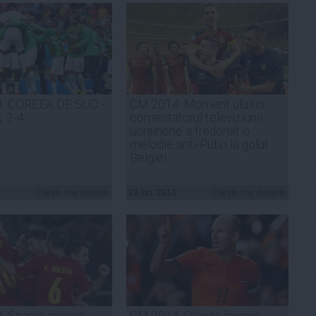
. COREEA DE SUD -
CM 2014. Moment uluitor:
, 2-4
comentatorul televiziunii
ucrainene a fredonat o
melodie anti-Putin la golul
Belgiei
Citeşte mai departe
23 iun, 2014
Citeşte mai departe
 Spania încheie
CM 2014: Olanda învinge