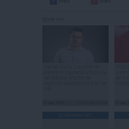
share
share
Ştirile orei
Ciprian Ciucu: Lucrările de
PSD: 
punere în siguranță a blocului
sunt o
din Rahova afectat de
de for
explozie durează circa 50 de
noast
zile
07 aug, 19:45
Citeşte mai departe
07 aug, 
ECONOMICA.NET