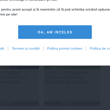
 pentru acest accept și îți reamintim că îți poți schimba oricând opțiune
ADAUGA UN
ire pe site!
COMENTARIU NOU
DA, AM INȚELES
lii
Termeni și condiții
Politica privind cookies
Politica de co
: Maradona
CM 2014: Mondialul din
E jocurile din
Brazilia pulverizează
 mondialului
recordurile de audienţă
Citeşte mai departe
22 iun, 2014
Citeşte mai departe