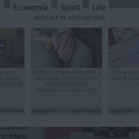
a
Economie
Sport
Life
ARTICOLE PE ACEEAŞI TEMĂ
ampania pentru europene principa
cienţii
Ultima "pomană electorală" a
CCR a deci
ID aveau
Guvernului: Tichete pentru
obligat să d
heaguri de
masă caldă pentru
c
pensionarii cu venituri mici
C are
truzeci de
te mai departe
25 sep, 09:57
Citeşte mai departe
24 sep, 12:00
e
a cea mai
încredere