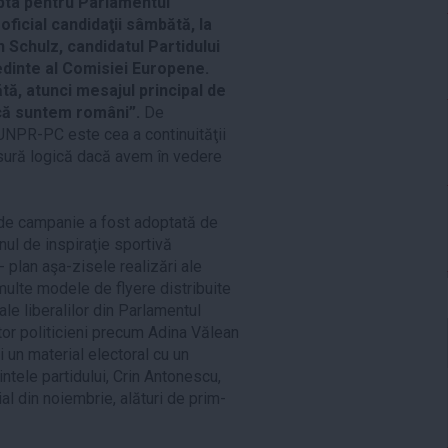
upta pentru Parlamentul
oficial candidaţii sâmbătă, la
Schulz, candidatul Partidului
şedinte al Comisiei Europene.
tă, atunci mesajul principal de
 că suntem români”.
De
NPR-PC este cea a continuităţii
sură logică dacă avem în vedere
l de campanie a fost adoptată de
nul de inspiraţie sportivă
 plan aşa-zisele realizări ale
 multe modele de flyere distribuite
ale liberalilor din Parlamentul
tor politicieni precum Adina Vălean
un material electoral cu un
intele partidului, Crin Antonescu,
ial din noiembrie, alături de prim-