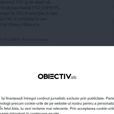
unoscut: PSD şi de aliaţii săi.
e va câștiga Alianța PSD-UNPR-PC,
agul de 20% în condițiile în care
a PNL în condițiile în care
l lui Udrea și Băsescu.
D-PC-UNPR
,
traian basescu
tweet
pin it
share
 își finanțează întregul conținut jurnalistic exclusiv prin publicitate. Parte
hnologii precum cookie-urile de pe website-ul nostru pentru a personali
 În felul ăsta, tu vezi reclame mai relevante. Prin acceptarea cookie-urilo
ceste tehnologii în continuare pe site.