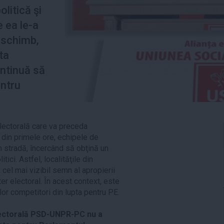
litică şi
e ea le-a
n schimb,
ta
ontinuă să
entru
electorală care va preceda
 din primele ore, echipele de
în stradă, încercând să obţină un
tici. Astfel, localităţile din
, cel mai vizibil semn al apropierii
ter electoral. În acest context, este
lor competitori din lupta pentru PE.
electorală PSD-UNPR-PC nu a