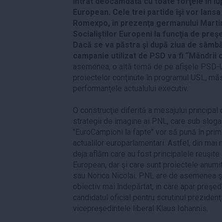
intrat deocamdată cu toate forţele în l
European. Cele trei partide îşi vor lansa 
Romexpo, în prezenţa germanului Martin 
Socialiştilor Europeni la funcţia de pre
Dacă se va păstra şi după ziua de sâmbă
campanie utilizat de PSD va fi “Mândrii
asemenea, o altă temă de pe afişele PSD-U
proiectelor conţinute în programul USL, mă
performanţele actualului executiv.
O construcţie diferită a mesajului principa
strategii de imagine ai PNL, care sub sloga
"EuroCampioni la fapte" vor să pună în prim-
actualilor europarlamentari. Astfel, din mai
deja aflăm care au fost principalele reuşite 
European, dar şi care sunt proiectele anumi
sau Norica Nicolai. PNL are de asemenea şi 
obiectiv mai îndepărtat, in care apar preşed
candidatul oficial pentru scrutinul prezidenţ
vicepreşedintele liberal Klaus Iohannis.