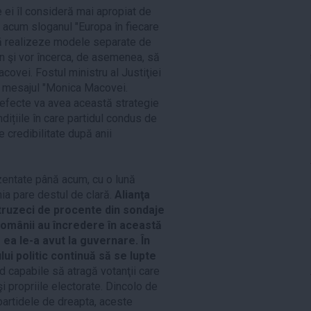
 ei îl consideră mai apropiat de
 acum sloganul "Europa în fiecare
 să realizeze modele separate de
ban şi vor încerca, de asemenea, să
ovei. Fostul ministru al Justiţiei
de mesajul "Monica Macovei.
e efecte va avea această strategie
ițiile în care partidul condus de
 credibilitate după anii
zentate până acum, cu o lună
nia pare destul de clară.
Alianţa
ruzeci de procente din sondaje
omânii au încredere în această
e ea le-a avut la guvernare. În
ui politic continuă să se lupte
nd capabile să atragă votanţii care
i propriile electorate. Dincolo de
partidele de dreapta, aceste