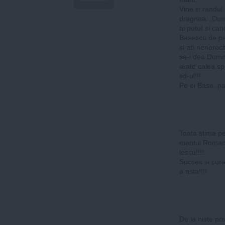
Vine si randul 
dragnea...Dumn
ai putut si can
Basescu de par
si-ati nenoroc
sa-i dea Dumne
arate calea sp
sd-ul!!!
Pe ei Base..pa
Toata stima pe
mentul Romanie
lescu!!!!
Succes si curaj 
a asta!!!!
De la niste pr