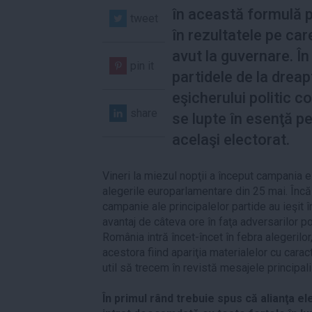
în această formulă po
tweet
în rezultatele pe car
avut la guvernare. Î
pin it
partidele de la dreap
eşicherului politic c
share
se lupte în esenţă p
acelaşi electorat.
Vineri la miezul nopţii a început campania 
alegerile europarlamentare din 25 mai. Încă
campanie ale principalelor partide au ieşit 
avantaj de câteva ore în faţa adversarilor poli
România intră încet-încet în febra alegerilor
acestora fiind apariţia materialelor cu carac
util să trecem în revistă mesajele principali
În primul rând trebuie spus că alianţa 