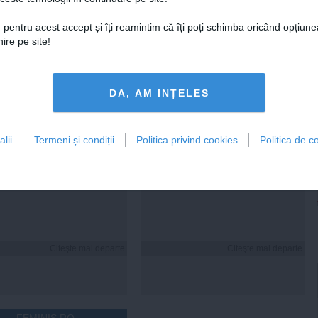
 pentru acest accept și îți reamintim că îți poți schimba oricând opțiune
era preşedintelui
Tanczos Barna: Nu se poate
ire pe site!
r Dan îşi publică
exclude nicio variantă în
aţiile de avere şi de
formarea guvernului; probabil
ese
în două săptămâni o să avem
rezultate
DA, AM INȚELES
18:49
Citeşte mai departe
05 aug, 18:46
Citeşte mai departe
lii
Termeni și condiții
Politica privind cookies
Politica de co
DAILYBUSINESS.RO
STIRIDESPORT.RO
Citeşte mai departe
Citeşte mai departe
FEMINIS.RO