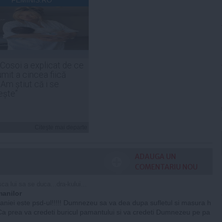
 Cosoi a explicat de ce
umit a cincea fiică
„Am știut că i se
ește”
Citeşte mai departe
ADAUGA UN
COMENTARIU NOU
a lui sa se duca...dra-kului...
anilor
niei este psd-ul!!!!! Dumnezeu sa va dea dupa sufletul si masura h
 Ca prea va credeti buricul pamantului si va credeti Dumnezeu pe pa