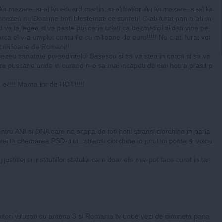
lui mazare..si-al lui eduard martin..si-al fratiorului lui mazare..si-al lui
ezeu nu Doarme hoti blestemati ce sunteti! C-ati furat pan n-ati m
d va ia legea si va paste puscaria urlati ca bezmeticii si dati vina pe
ca el v-a umplut conturile cu milioane de euro!!!!! Nu c-ati furat voi
it milioane de Romani!!
zeu sanatate presedintelui Basescu si sa va stea in carca si sa va
re puscarie unde in curand n-o sa mai incapeti de cati hoti a prasit p
 ei!!!! Mama lor de HOTI!!!!
ntru ANI si DNA care ne scapa de toti hotii stransi ciorchine in parla
i la chemarea PSD-ului...stransi ciorchine in jurul lui ponta si voicu
justitiei si institutiilor statului care doar ele mai pot face curat in tar
ivitori virusati cu antena 3 si Romania tv unde vezi de dimineta pana