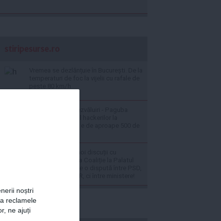
stiripesurse.ro
Vremea se dezlănțuie în București. De la
temperaturi de foc la vijelii cu rafale de
peste 80 km/h
Un broker face dezvăluiri - Paguba
produsă de atacul hackerilor la
sistemului ANCPI e de aproape 500 de
milioane de euro
SURSE Azi vor fi noi discuții cu
partidele din fosta Coaliție la Palatul
Cotroceni: Nu este o dispută între PSD,
PNL, USR și UDMR, ci între ministere!
nerii noștri
za reclamele
r, ne ajuți