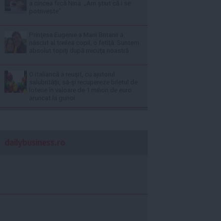
a cincea fiică Nina. „Am știut că i se
potrivește”
Prinţesa Eugenie a Marii Britanii a
născut al treilea copil, o fetiţă: Suntem
absolut topiţi după micuţa noastră
O italiancă a reuşit, cu ajutorul
salubrităţii, să-şi recupereze biletul de
loterie în valoare de 1 milion de euro
aruncat la gunoi
dailybusiness.ro