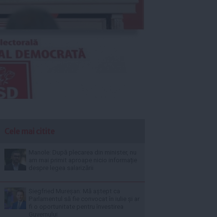
Cele mai citite
Manole: După plecarea din minister, nu
am mai primit aproape nicio informație
despre legea salarizării
Siegfried Mureșan: Mă aștept ca
Parlamentul să fie convocat în iulie și ar
fi o oportunitate pentru învestirea
Guvernului