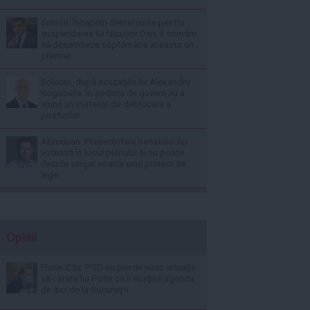
Simion: Începem demersurile pentru
suspendarea lui Nicușor Dan; îl somăm
să desemneze săptămâna aceasta un
premier
Bolojan, după acuzațiile lui Alexandru
Rogobete: În ședința de guvern nu a
ajuns un material de deblocare a
posturilor
Abrudean: Președintele Senatului nu
votează în locul plenului și nu poate
decide singur soarta unui proiect de
lege
Opinii
Florin Cîţu: PSD nu pierde nicio situaţie
să-i arate lui Putin că îi susţine agenda
de aici de la Bucureşti