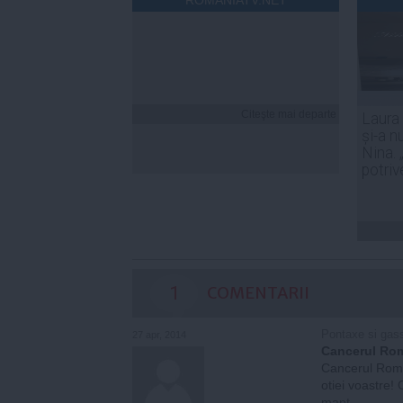
Citeşte mai departe
Laura
și-a n
Nina. 
potriv
1
COMENTARII
Pontaxe si gassc
27 apr, 2014
Cancerul Rom
Cancerul Roma
otiei voastre!
mant.