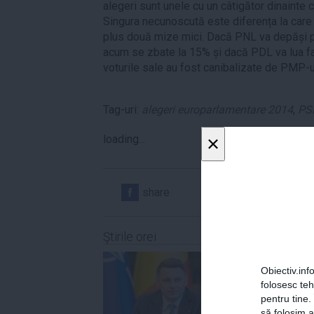
alegeri sunt unele cu un câtigător dinainte c
Singura necunoscută este diferența la car
plus două mize mici. Dacă PNL va depăși pr
acum se zbate la 15% și dacă PDL va lua faț
voturile sale au fost canibalizate de PMP-u
Tag-uri:
alegeri europarlamentare 2014
,
PS
×
loading...
share
share
Ştirile orei
Obiectiv.info
folosesc te
pentru tine.
să folosim a