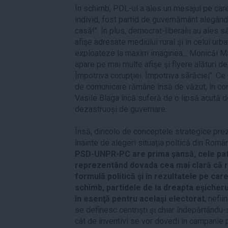
În schimb, PDL-ul a ales un mesajul pe care
individ, fost partid de guvernământ alegând
casă!". În plus, democrat-liberalii au ales
afişe adresate mediului rural şi în celui ur
exploateze la maxim imaginea... Monicăi Mac
apare pe mai multe afişe şi flyere alături 
Împotriva corupţiei. Împotriva sărăciei". C
de comunicare rămâne însă de văzut, în cond
Vasile Blaga încă suferă de o lipsă acută de
dezastruoși de guvernare.
Însă, dincolo de conceptele strategice pre
înainte de alegeri situaţia poltică din Româ
PSD-UNPR-PC are prima şansă, cele pat
reprezentând dovada cea mai clară că r
formulă politică şi în rezultatele pe car
schimb, partidele de la dreapta eşicherul
în esenţă pentru acelaşi electorat
, nefii
se definesc centrişti şi chiar îndepărtându-ş
cât de inventivi se vor dovedi în campanie 