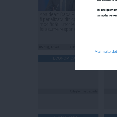
Îți mulțumim
Abrudean: Dacă România va
Parten
simplă reven
fi penalizată din cauza
Nicuşo
modificării unor legi, PSD să
declar
își asume responsabilitatea
inter
05 aug, 18:40
Citeşte mai departe
05 aug, 
Mai multe deta
ECONOMICA.NET
Citeşte mai departe
ROMANIATV.NET