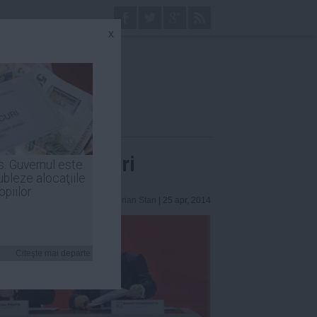
x
lii competitori
s: Guvernul este
ubleze alocaţiile
opiilor
Ciprian Stan
| 25 apr, 2014
Citeşte mai departe