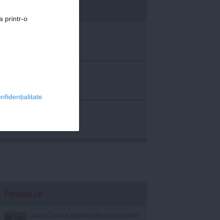
economica.net
a printr-o
nfidențialitate
feminis.ro
Laura Cosoi a explicat de ce și-a numit