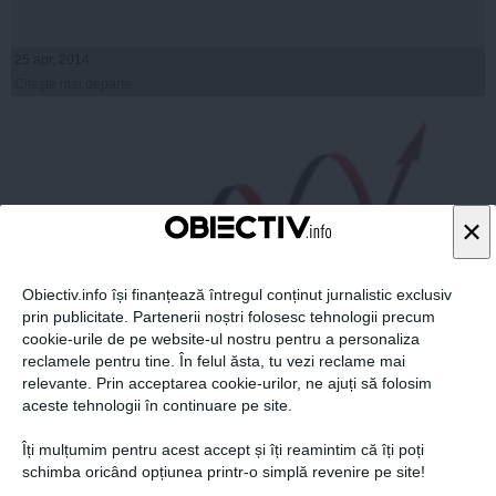
25 apr, 2014
Citeşte mai departe
×
Obiectiv.info își finanțează întregul conținut jurnalistic exclusiv
prin publicitate. Partenerii noștri folosesc tehnologii precum
cookie-urile de pe website-ul nostru pentru a personaliza
reclamele pentru tine. În felul ăsta, tu vezi reclame mai
relevante. Prin acceptarea cookie-urilor, ne ajuți să folosim
Mediul privat crede tot mai tare în economia
aceste tehnologii în continuare pe site.
românească
Îți mulțumim pentru acest accept și îți reamintim că îți poți
schimba oricând opțiunea printr-o simplă revenire pe site!