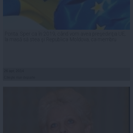
Ponta: Sper ca în 2019, când vom avea preşedinţia UE,
la masă să stea şi Republica Moldova, ca membru
26 apr, 2014
Citeşte mai departe