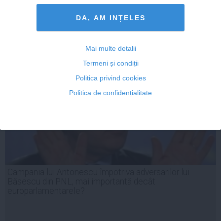
DA, AM INȚELES
25 apr, 2014
Citeşte mai departe
Mai multe detalii
Termeni și condiții
Politica privind cookies
Politica de confidențialitate
Campania lui Antonescu împotriva adversarilor lui
Băsescu din PNL, mai importantă decât
europarlamentarele?