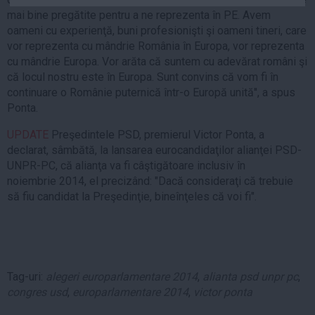
Auto
mai bine pregătite pentru a ne reprezenta în PE. Avem
oameni cu experienţă, buni profesionişti şi oameni tineri, care
Sport
vor reprezenta cu mândrie România în Europa, vor reprezenta
cu mândrie Europa. Vor arăta că suntem cu adevărat români şi
Handbal
că locul nostru este în Europa. Sunt convins că vom fi în
Box
continuare o Românie puternică într-o Europă unită'', a spus
Baschet
Ponta.
Tenis
UPDATE
Preşedintele PSD, premierul Victor Ponta, a
Alte sporturi
declarat, sâmbătă, la lansarea eurocandidaţilor alianţei PSD-
UNPR-PC, că alianţa va fi câştigătoare inclusiv în
Life
noiembrie 2014, el precizând: "Dacă consideraţi că trebuie
Funny
să fiu candidat la Preşedinţie, bineînţeles că voi fi".
Travel
Stil de viata
Tag-uri:
alegeri europarlamentare 2014
,
alianta psd unpr pc
,
congres usd
,
europarlamentare 2014
,
victor ponta