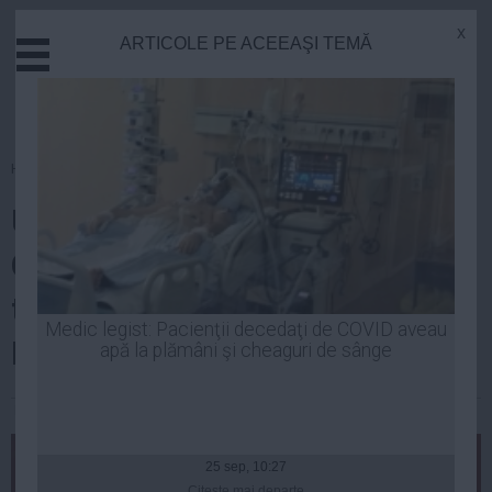
x
ARTICOLE PE ACEEAŞI TEMĂ
Actual
Economie
Justitie
Externe
Homepage
»
Politica
Educatie
UPDATE Ponta, pregătit pentru
Sanatate
Stiinta
Cotroceni: Dacă credeţi că
Tehnologie
trebuie să fiu candidat la
Cultura
Medic legist: Pacienţii decedaţi de COVID aveau
Preşedinţie, voi fi
apă la plămâni şi cheaguri de sânge
Mediu
Life
Laurentiu Panait
| 26 apr, 2014
Politica
Guvern
25 sep, 10:27
Citeşte mai departe