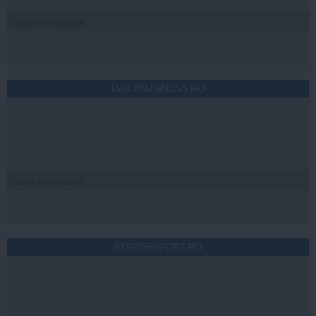
Citeşte mai departe
DAILYBUSINESS.RO
Citeşte mai departe
STIRIDESPORT.RO