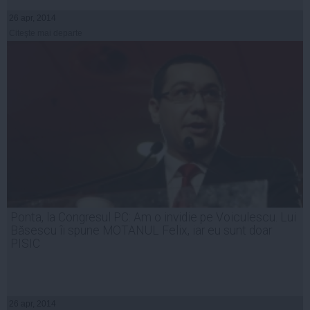
26 apr, 2014
Citeşte mai departe
Ponta, la Congresul PC: Am o invidie pe Voiculescu. Lui
Băsescu îi spune MOTANUL Felix, iar eu sunt doar
PISIC
26 apr, 2014