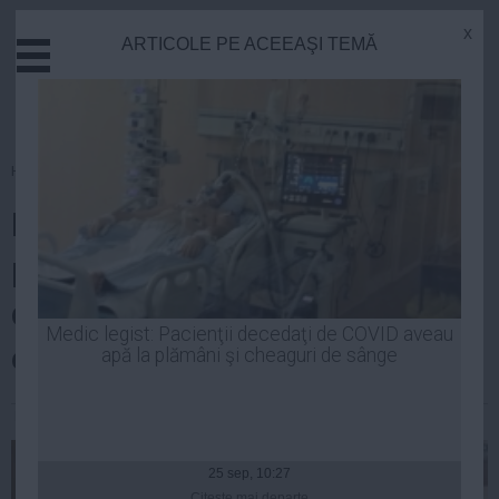
x
ARTICOLE PE ACEEAŞI TEMĂ
Actual
Economie
Justitie
Externe
Homepage
»
Justitie
Educatie
DNA nu a început urmărirea
Sanatate
Stiinta
penală in rem în cazul
Tehnologie
denunțului Elenei Udrea. Care
Cultura
Medic legist: Pacienţii decedaţi de COVID aveau
este motivul
apă la plămâni şi cheaguri de sânge
Mediu
Life
Laurentiu Panait
| 12 feb, 19:10
Politica
Guvern
25 sep, 10:27
Citeşte mai departe