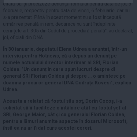
citată să-și precizeze denunțul formulat pentru data de joi, 5
Auto
februarie, respectiv pentru data de vineri, 6 februarie, dar nu
Sport
s-a prezentat. Până în acest moment nu a fost începută
urmărirea penală in rem, deoarece nu sunt îndeplinite
Handbal
cerințele art. 305 din Codul de procedură penală", au declarat,
Box
joi, oficiali din DNA.
Baschet
În 30 ianuarie, deputatul Elena Udrea a anunțat, într-un
Tenis
interviu pentru Hotnews, că a depus un denunț pe
numele actualului director interimar al SRI, Florian
Alte sporturi
Coldea. "Un denunț în care spun lucruri despre dl
Life
general SRI Florian Coldea și despre ... o amintesc pe
doamna procuror general DNA Codruța Kovesi", explica
Funny
Udrea.
Travel
Aceasta a relatat că fostul său soț, Dorin Cocoș, i-a
Stil de viata
solicitat să îi faciliteze o întâlnire atât cu fostul șef al
SRI, George Maior, cât și cu generalul Florian Coldea,
pentru a lămuri anumite aspecte în dosarul Microsoft,
însă ea nu ar fi dat curs acestei cereri.