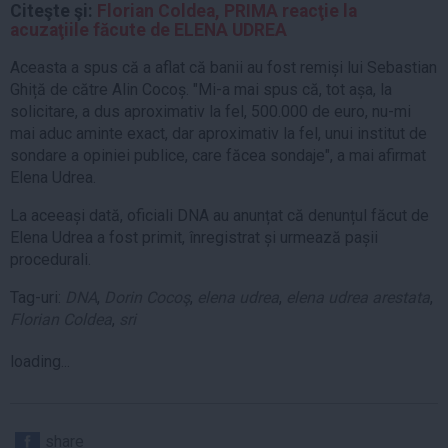
Citeşte şi:
Florian Coldea, PRIMA reacţie la
acuzaţiile făcute de ELENA UDREA
Aceasta a spus că a aflat că banii au fost remiși lui Sebastian
Ghiță de către Alin Cocoș. "Mi-a mai spus că, tot așa, la
solicitare, a dus aproximativ la fel, 500.000 de euro, nu-mi
mai aduc aminte exact, dar aproximativ la fel, unui institut de
sondare a opiniei publice, care făcea sondaje", a mai afirmat
Elena Udrea.
La aceeași dată, oficiali DNA au anunțat că denunțul făcut de
Elena Udrea a fost primit, înregistrat și urmează pașii
procedurali.
Tag-uri:
DNA
,
Dorin Cocoş
,
elena udrea
,
elena udrea arestata
,
Florian Coldea
,
sri
loading...
share