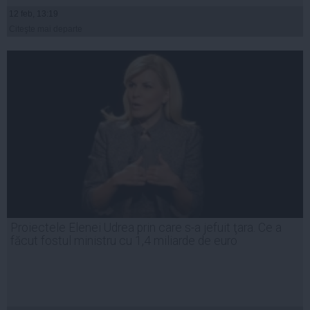
12 feb, 13:19
Citeşte mai departe
Proiectele Elenei Udrea prin care s-a jefuit ţara. Ce a
făcut fostul ministru cu 1,4 miliarde de euro