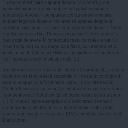
"În momentul în care a apărut dosarul Microsoft și s-a
vehiculat numele fostului soț, eram în plină campanie
electorală. A venit — se spunea acolo, numele meu era
evident legat de dosar și mai ales se spunea despre un
credit pe care soțul — și care este și proba în dosar — fostul
soț îl luase de la Dinu Pescariu și pe care îl declarasem în
declarația de avere. În contextul acesta complex, a venit la
mine fostul soț să mă roage să îi fixez, să intermediez o
întâlnire cu dl Coldea și dl Maior, spunându-mi că nu dorește
să îi apeleze direct în situația dată. (...)
Am întrebat de ce ar face asta, de ce să vorbească, și a spus
că ar dori să lămurească acuzațiile din dosar, în condițiile în
care mi-a spus că a făcut niște lucruri, la solicitarea dlui
Coldea. Lucru care înseamnă, și pentru asta sigur este foarte
ușor de întrebat fostul soț. Eu vă declar exact ce mi-a spus.
(...) Mi-a spus, spre exemplu, că la solicitarea domnului
Coldea a dus 500.000 de euro lui Sebastian Ghiță, cash,
pentru a-și finanța televiziunea, RTV", a susținut, la acea dată,
Elena Udrea.