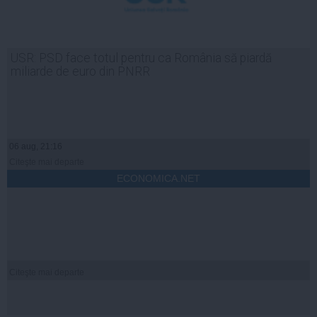
USR: PSD face totul pentru ca România să piardă
miliarde de euro din PNRR
06 aug, 21:16
Citeşte mai departe
ECONOMICA.NET
Citeşte mai departe