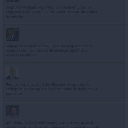
Siegfried Mureșan: Mă aștept ca Parlamentul să fie
convocat în iulie și ar fi o oportunitate pentru învestirea
Guvernului
Simion: Începem demersurile pentru suspendarea lui
Nicușor Dan; îl somăm să desemneze săptămâna
aceasta un premier
Bolojan, după acuzațiile lui Alexandru Rogobete: În
ședința de guvern nu a ajuns un material de deblocare a
posturilor
Abrudean: Președintele Senatului nu votează în locul
plenului și nu poate decide singur soarta unui proiect de