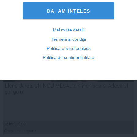
Citeşte mai departe
DA, AM INȚELES
Mai multe detalii
Termeni și condiții
Politica privind cookies
Politica de confidențialitate
Elena Udrea, UN NOU MESAJ din închisoare: Adevărul
gol-goluţ
12 feb, 15:00
Citeşte mai departe