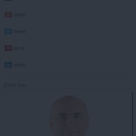
share
tweet
pin it
share
Ştirile orei