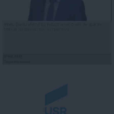
Irineu Darău afirmă că industria naţională de apărare
trebuie să devină mai competitivă
06 aug, 21:18
Citeşte mai departe