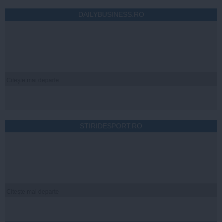
DAILYBUSINESS.RO
Citeşte mai departe
STIRIDESPORT.RO
Citeşte mai departe