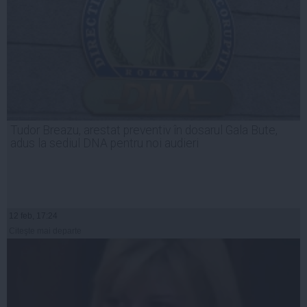
Tudor Breazu, arestat preventiv în dosarul Gala Bute,
adus la sediul DNA pentru noi audieri
12 feb, 17:24
Citeşte mai departe