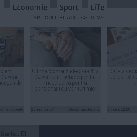
a
Economie
Sport
Life
ARTICOLE PE ACEEAŞI TEMĂ
ația lui Ilie Sârbu despre implica
cienţii
Ultima "pomană electorală" a
CCR a deci
ID aveau
Guvernului: Tichete pentru
obligat să d
heaguri de
masă caldă pentru
c
pensionarii cu venituri mici
imorati de
lui
Victor
te mai departe
25 sep, 09:57
Citeşte mai departe
24 sep, 12:00
ul
Lukoil
,
e Sarbu
. El