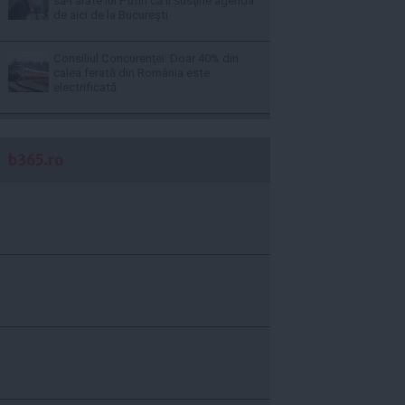
să-i arate lui Putin că îi susţine agenda
de aici de la Bucureşti
Consiliul Concurenţei: Doar 40% din
calea ferată din România este
electrificată
b365.ro