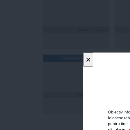
Citeşte mai departe
×
ROMANIATV.NET
Citeşte mai departe
Cum îț
timp 
Obiectiv.info
folosesc te
pentru tine.
să folosim a