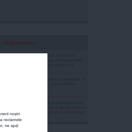
stiripesurse.ro
VIDEO Trupa Morandi, acuzată de
Ministerul de Externe pentru concertul
din regiunea separatistă Abhazia
FOTO Doliu uriaș pentru Lionel Messi: A
murit tatăl și omul care i-a condus
întreaga carieră
MApN îl contrazice pe premierul bulgar,
după explozia dronei la 100 de metri de
graniță: Vehiculul aerian nu a trecut prin
nerii noștri
România
za reclamele
r, ne ajuți