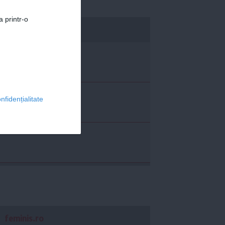
a printr-o
economica.net
nfidențialitate
feminis.ro