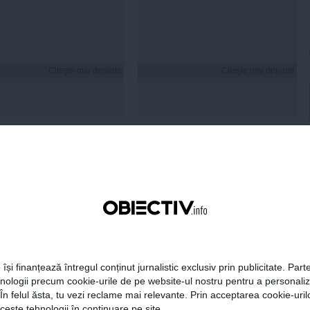
Citeşte mai departe
Citeşte mai departe
FEMINIS.RO
i hidratezi părul pe
de caniculă
 își finanțează întregul conținut jurnalistic exclusiv prin publicitate. Parte
hnologii precum cookie-urile de pe website-ul nostru pentru a personali
 În felul ăsta, tu vezi reclame mai relevante. Prin acceptarea cookie-urilo
ceste tehnologii în continuare pe site.