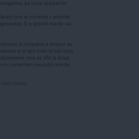
stigatiilor, pe baza sesizarilor.
iferent cine ar comenta o anumita
 agreseaza. S-a speriat asa de rau
echestrul si compania a inceput sa
oameni si in lant cred ca mai multi,
r documente care se afla la dosar.
 si noi comentam mai putin aceste
,
victor ponta