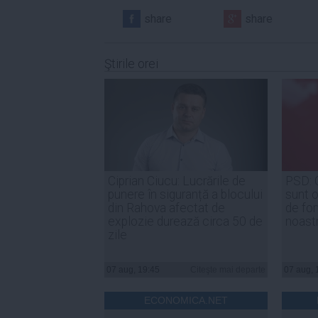
share
share
Ştirile orei
Ciprian Ciucu: Lucrările de
PSD: 
punere în siguranță a blocului
sunt o
din Rahova afectat de
de for
explozie durează circa 50 de
noast
zile
07 aug, 19:45
Citeşte mai departe
07 aug, 
ECONOMICA.NET