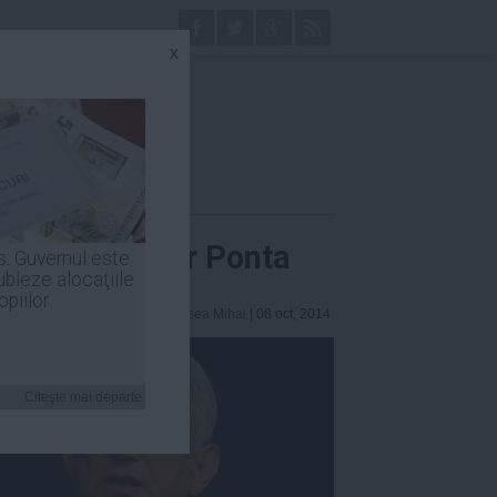
x
rea lui Victor Ponta
s: Guvernul este
ubleze alocaţiile
opiilor
Andreea Mihai
| 08 oct, 2014
Citeşte mai departe