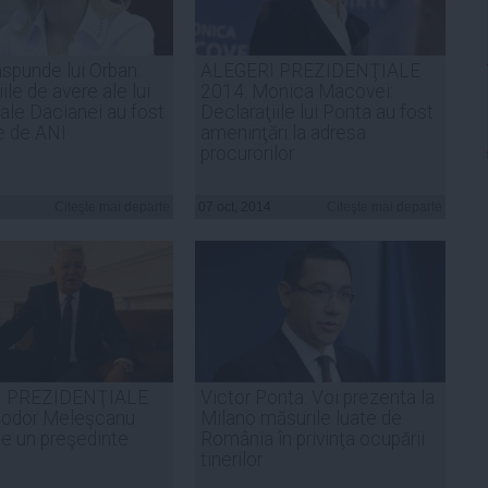
răspunde lui Orban:
ALEGERI PREZIDENŢIALE
ile de avere ale lui
2014. Monica Macovei:
 ale Dacianei au fost
Declaraţiile lui Ponta au fost
te de ANI
ameninţări la adresa
procurorilor
Citeşte mai departe
07 oct, 2014
Citeşte mai departe
I PREZIDENŢIALE
Victor Ponta: Voi prezenta la
eodor Meleşcanu
Milano măsurile luate de
fie un preşedinte
România în privinţa ocupării
tinerilor