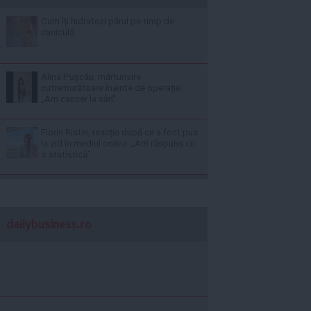
Cum îți hidratezi părul pe timp de
caniculă
Alina Pușcău, mărturisire
cutremurătoare înainte de operație:
„Am cancer la sân”
Florin Ristei, reacție după ce a fost pus
la zid în mediul online: „Am răspuns cu
o statistică”
dailybusiness.ro