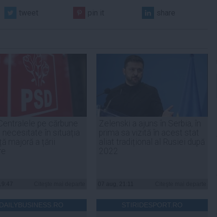
tweet
pin it
share
Centralele pe cărbune
Zelenski a ajuns în Serbia, în
 necesitate în situația
prima sa vizită în acest stat
ță majoră a țării
aliat tradițional al Rusiei după
re
2022
19:47
Citeşte mai departe
07 aug, 21:11
Citeşte mai departe
DAILYBUSINESS.RO
STIRIDESPORT.RO