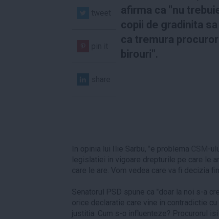
afirma ca "nu trebui
tweet
copii de gradinita s
ca tremura procurori
pin it
birouri".
share
In opinia lui Ilie Sarbu, "e problema
CSM
-ul
legislatiei in vigoare drepturile pe care le a
care le are. Vom vedea care va fi decizia fin
Senatorul PSD spune ca "doar la noi s-a cr
orice declaratie care vine in contradictie cu 
justitia. Cum s-o influenteze? Procurorul isi