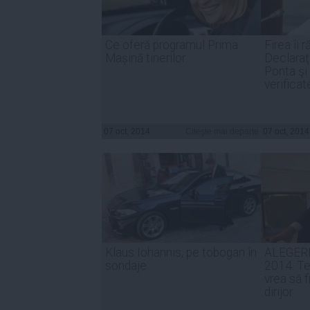
Ce oferă programul Prima
Firea îi 
Mașină tinerilor
Declaraţi
Ponta şi
verifica
07 oct, 2014
Citeşte mai departe
07 oct, 2014
Klaus Iohannis, pe tobogan în
ALEGER
sondaje
2014. T
vrea să 
dirijor