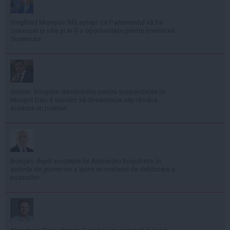
Siegfried Mureșan: Mă aștept ca Parlamentul să fie
convocat în iulie și ar fi o oportunitate pentru învestirea
Guvernului
Simion: Începem demersurile pentru suspendarea lui
Nicușor Dan; îl somăm să desemneze săptămâna
aceasta un premier
Bolojan, după acuzațiile lui Alexandru Rogobete: În
ședința de guvern nu a ajuns un material de deblocare a
posturilor