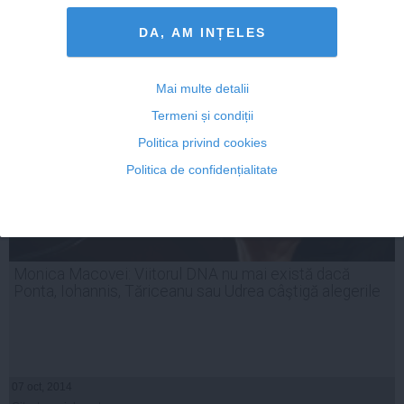
Citeşte mai departe
DA, AM INȚELES
Mai multe detalii
Termeni și condiții
Politica privind cookies
Politica de confidențialitate
Monica Macovei: Viitorul DNA nu mai există dacă
Ponta, Iohannis, Tăriceanu sau Udrea câştigă alegerile
07 oct, 2014