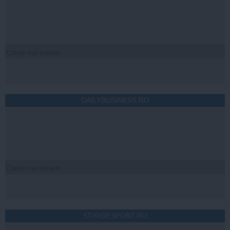
Citeşte mai departe
DAILYBUSINESS.RO
Citeşte mai departe
STIRIDESPORT.RO