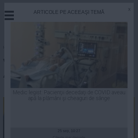
x
ARTICOLE PE ACEEAŞI TEMĂ
Actual
Economie
Justitie
Externe
Homepage
»
Justitie
Educatie
Vicepreşedintele PNL Teodor
Sanatate
Stiinta
Atanasiu, la DNA
Tehnologie
Cultura
Robert Georgescu
| 09 oct, 2014
Medic legist: Pacienţii decedaţi de COVID aveau
apă la plămâni şi cheaguri de sânge
Mediu
Life
Politica
Guvern
25 sep, 10:27
Citeşte mai departe