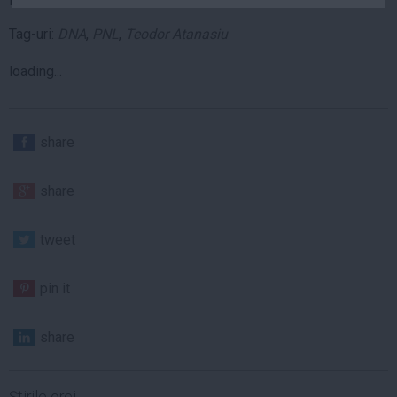
Revenim cu amănunte.
Auto
Tag-uri:
DNA
,
PNL
,
Teodor Atanasiu
Sport
loading...
Handbal
Box
Baschet
share
Tenis
Alte sporturi
share
Life
tweet
Funny
Travel
pin it
Stil de viata
share
Ştirile orei