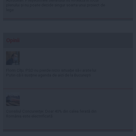
Abrudean: Președintele Senatului nu votează în locul
plenului și nu poate decide singur soarta unui proiect de
lege
Opinii
Florin Cîţu: PSD nu pierde nicio situaţie să-i arate lui
Putin că îi susţine agenda de aici de la Bucureşti
Consiliul Concurenţei: Doar 40% din calea ferată din
România este electrificată