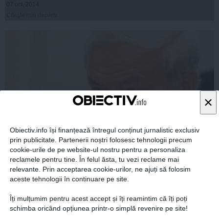
07 oct, 2014
Citeşte mai departe
×
Obiectiv.info își finanțează întregul conținut jurnalistic exclusiv
prin publicitate. Partenerii noștri folosesc tehnologii precum
cookie-urile de pe website-ul nostru pentru a personaliza
Aristotel Căncescu, preşedintele CJ Braşov, va fi
reclamele pentru tine. În felul ăsta, tu vezi reclame mai
cercetat în LIBERTATE
relevante. Prin acceptarea cookie-urilor, ne ajuți să folosim
aceste tehnologii în continuare pe site.
Îți mulțumim pentru acest accept și îți reamintim că îți poți
schimba oricând opțiunea printr-o simplă revenire pe site!
07 oct, 2014