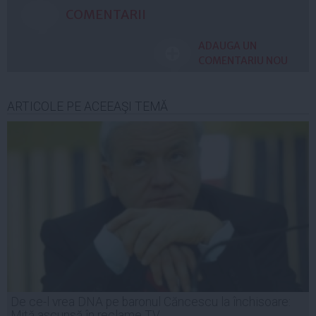
COMENTARII
ADAUGA UN
COMENTARIU NOU
ARTICOLE PE ACEEAŞI TEMĂ
De ce-l vrea DNA pe baronul Căncescu la închisoare:
Mită ascunsă în reclame TV