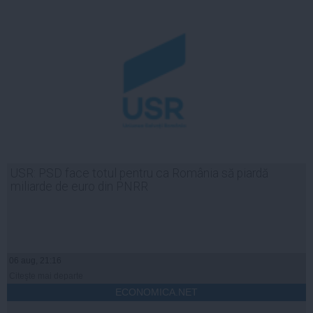
USR: PSD face totul pentru ca România să piardă
miliarde de euro din PNRR
06 aug, 21:16
Citeşte mai departe
ECONOMICA.NET