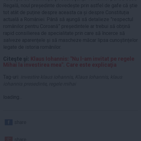
Regală, noul președinte dovedește prin astfel de gafe că știe
tot atât de puține despre aceasta ca și despre Constituția
actuală a României. Până să ajungă să detalieze ”respectul
românilor pentru Coroană” președintele ar trebui să obțină
rapid consilierea de specialitate prin care să încerce să
salveze aparențele și să mascheze măcar lipsa cunoștințelor
legate de istoria românilor.
Citeşte şi:
Klaus Iohannis: "Nu l-am invitat pe regele
Mihai la investirea mea". Care este explicaţia
Tag-uri:
investire klaus iohannis
,
Klaus Iohannis
,
klaus
iohannis presedinte
,
regele mihai
loading...
share
share