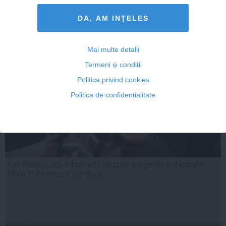
DA, AM INȚELES
ARTICOLE PE ACEEAŞI TEMĂ
Mai multe detalii
Termeni și condiții
Politica privind cookies
Politica de confidențialitate
Ion Iliescu, noi informaţii despre alegerile anticipate:
Nu e în interesul nimănui