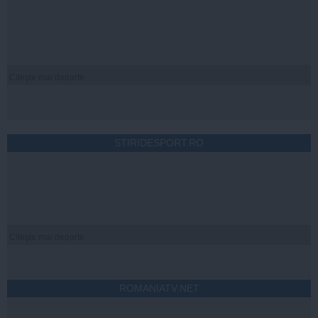
Citeşte mai departe
STIRIDESPORT.RO
Citeşte mai departe
ROMANIATV.NET