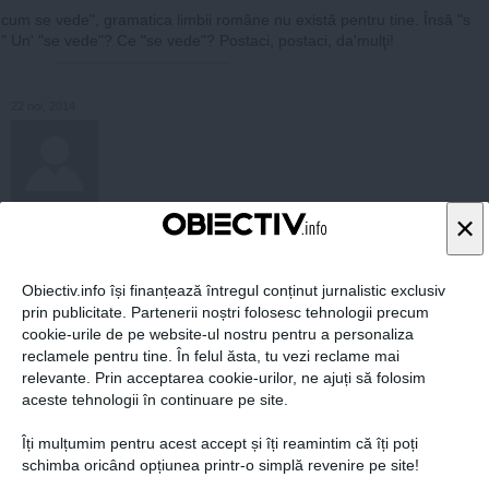
cum se vede", gramatica limbii române nu există pentru tine. Însă "s
" Un' "se vede"? Ce "se vede"? Postaci, postaci, da'mulţi!
22 noi, 2014
alia
×
Caut persoane dinamice, ambitioase si organizate, cu viziune, care
vor un loc de munca part- time si venituri suplimentare. Doresc in e
chipa mea doar persoane serioase, perseverente, disciplinate care-
Obiectiv.info își finanțează întregul conținut jurnalistic exclusiv
si doresc sa castige bani in functie de munca depusa si de gradul d
prin publicitate. Partenerii noștri folosesc tehnologii precum
e implicare. Pentru mai multe detalii despre inscriere si modalitatile
cookie-urile de pe website-ul nostru pentru a personaliza
de colaborare va rog sa ma contactati pe email
aliasmoon13@gmai
reclamele pentru tine. În felul ăsta, tu vezi reclame mai
l.com
, cu textul: Info
relevante. Prin acceptarea cookie-urilor, ne ajuți să folosim
raspunde
aceste tehnologii în continuare pe site.
›
››
Îți mulțumim pentru acest accept și îți reamintim că îți poți
schimba oricând opțiunea printr-o simplă revenire pe site!
1
2