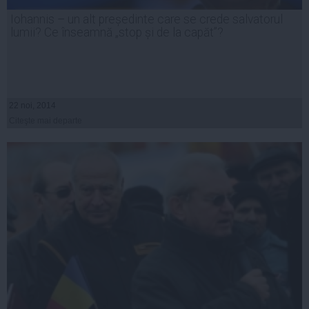
Iohannis – un alt președinte care se crede salvatorul
lumii? Ce înseamnă „stop și de la capăt”?
22 noi, 2014
Citeşte mai departe