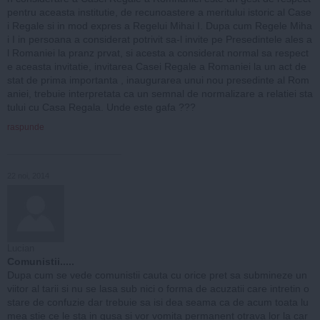
pentru aceasta institutie, de recunoastere a meritului istoric al Case
i Regale si in mod expres a Regelui Mihai I. Dupa cum Regele Miha
i I in persoana a considerat potrivit sa-l invite pe Presedintele ales a
l Romaniei la pranz prvat, si acesta a considerat normal sa respect
e aceasta invitatie, invitarea Casei Regale a Romaniei la un act de
stat de prima importanta , inaugurarea unui nou presedinte al Rom
aniei, trebuie interpretata ca un semnal de normalizare a relatiei sta
tului cu Casa Regala. Unde este gafa ???
raspunde
22 noi, 2014
Lucian
Comunistii.....
Dupa cum se vede comunistii cauta cu orice pret sa submineze un
viitor al tarii si nu se lasa sub nici o forma de acuzatii care intretin o
stare de confuzie dar trebuie sa isi dea seama ca de acum toata lu
mea stie ce le sta in gusa si vor vomita permanent otrava lor la car