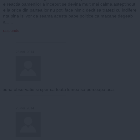
e reactia oamenilor a inceput se devina mult mai calma,asteptindut
e la orice din partea lor nu poti face nimic decit sa tratezi cu indifere
nta pina isi vor da seama aceste babe politice ca macane degeab
a......
raspunde
23 noi, 2014
. buna observatie si sper ca toata lumea sa perceapa asa.
23 noi, 2014