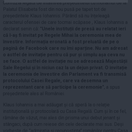
Confuzia legată de întâlnirea președintelui cu monarhul de la
Auto
Palatul Elisabeta fost din nou pusă pe tapet tot de
Sport
președintele Klaus Iohannis. Părând să nu înțeleagă
caracterul ofensei de care tocmai scăpase , Klaus Iohannis a
Handbal
declarat senin că:
"Unele instituții de presă au relatat ieri
Box
că l-aș fi invitat pe Regele Mihai la ceremonia mea de
învestire. Informația eronată a fost preluată de pe o
Baschet
pagină de Facebook care nu îmi aparține. Nu am adresat
Tenis
o astfel de invitație pentru că pur și simplu așa ceva nu
se face. O astfel de invitație nu se adresează Majestății
Alte sporturi
Sale Regelui și în niciun caz la un dejun privat. O invitație
Life
la ceremonia de învestire din Parlament va fi transmisă
protocolului Casei Regale, care va desemna un
Funny
reprezentant care să participe la ceremonie"
, a spus
Travel
președintele ales al României.
Stil de viata
Klaus Iohannis a mai adăugat și că speră la o relație
instituțională și protocolară cu Casa Regală. Cum și în ce fel,
rămâne de văzut, mai ales din prisma unui debut jenant și
stângaci, după cum reiese din cele declarate mai sus. Deși
vorbește de ”admiraţia şi recunoştinţa” românilor pentru Casa