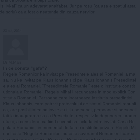
is "M-ai" ca un adevarat analfabet. Jur pe rosu (ca asa e spatiul asta
de scriu) ca a fost o neatentie din cauza nervilor.
23 noi, 2014
Dr M.Man
In ce consta "gafa"?
Regele Romanilor l-a invitat pe Presedntele ales al Romaniei la ma
sa. Nu l-a invitat pe Klaus Iohannis ci pe Klaus Iohannis Presedintel
e ales al Romaniei. "Presedintele Romaniei" este o institutie constit
utionala a Romaniei. Regele Mihai I recunoaste in mod explicit Con
stitutia Romaniei. Persoana care incarneaza institutia presedintiei ,
Klaus Iohannis, care potrivit protocolului de stat al Romaniei republi
ca, are posibilitatea sa invite cu titlu personal, persoane si personali
tati la inaugurarea sa ca Presedinte, respectiv la depunerea jurama
ntului, a considerat ca fiind cuvenit sa includa intre invitati Casa Re
gala a Romaniei, in momentul de fata o institutie privata. Regele Mi
uai I este "Regele Romanilor" nu este suveranul Romaniei. Luarea i
n considerare a Casei Regale a Romnaniei este un gest de respect