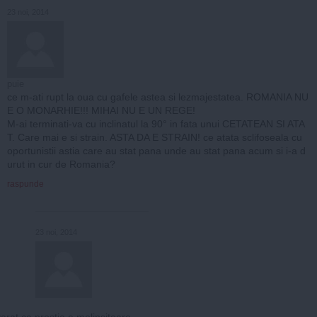
23 noi, 2014
puie
ce m-ati rupt la oua cu gafele astea si lezmajestatea. ROMANIA NU
E O MONARHIE!!! MIHAI NU E UN REGE!
M-ai terminati-va cu inclinatul la 90° in fata unui CETATEAN SI ATA
T. Care mai e si strain. ASTA DA E STRAIN! ce atata sclifoseala cu
oportunistii astia care au stat pana unde au stat pana acum si i-a d
urut in cur de Romania?
raspunde
23 noi, 2014
arat ca prostia e molipsitoare.