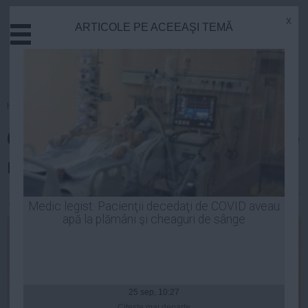
x
ARTICOLE PE ACEEAŞI TEMĂ
Actual
Economie
Justitie
Externe
Homepage
»
Opinii
Educatie
Ofensă la Rege: istoria unei gafe
Sanatate
Stiinta
reconfirmate
Tehnologie
Cultura
Andrei Pop
| 22 noi, 2014
Medic legist: Pacienţii decedaţi de COVID aveau
apă la plămâni şi cheaguri de sânge
Mediu
Life
Politica
Guvern
25 sep, 10:27
Citeşte mai departe