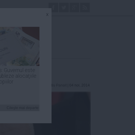
x
s: Guvernul este
ubleze alocaţiile
opiilor
Laurentiu Panait
| 04 noi, 2014
Citeşte mai departe