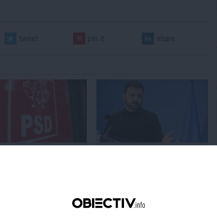
tweet
pin it
share
Centralele pe cărbune
Zelenski a ajuns în Serbia, în
 necesitate în situația
prima sa vizită în acest stat
ță majoră a țării
aliat tradițional al Rusiei după
re
2022
19:47
Citeşte mai departe
07 aug, 21:11
Citeşte mai departe