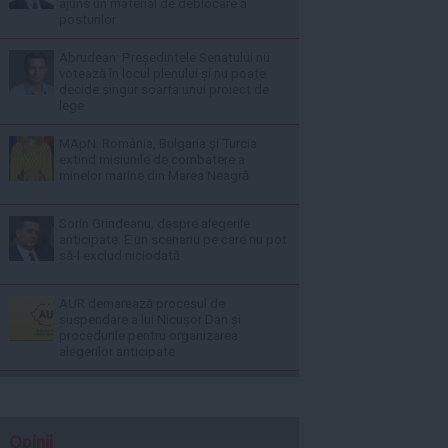
ajuns un material de deblocare a
posturilor
Abrudean: Președintele Senatului nu
votează în locul plenului și nu poate
decide singur soarta unui proiect de
lege
MApN: România, Bulgaria și Turcia
extind misiunile de combatere a
minelor marine din Marea Neagră
Sorin Grindeanu, despre alegerile
anticipate: E un scenariu pe care nu pot
să-l exclud niciodată
AUR demarează procesul de
suspendare a lui Nicușor Dan și
procedurile pentru organizarea
alegerilor anticipate
Opinii