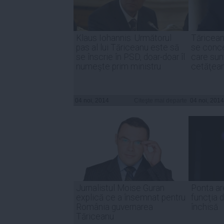
Klaus Iohannis: Următorul
Tăricean
pas al lui Tăriceanu este să
se conce
se înscrie în PSD, doar-doar îl
care sun
numeşte prim ministru
cetăţean
04 noi, 2014
Citeşte mai departe
04 noi, 2014
Jurnalistul Moise Guran
Ponta are
explică ce a însemnat pentru
funcţia d
România guvernarea
închisă
Tăriceanu