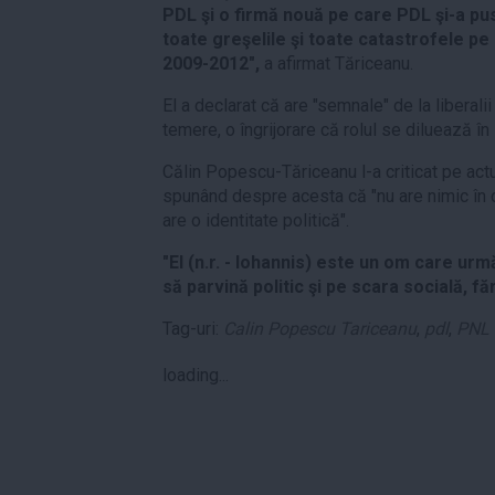
PDL şi o firmă nouă pe care PDL şi-a pus
toate greşelile şi toate catastrofele pe
2009-2012",
a afirmat Tăriceanu.
El a declarat că are "semnale" de la liberal
temere, o îngrijorare că rolul se diluează în
Călin Popescu-Tăriceanu l-a criticat pe actua
spunând despre acesta că "nu are nimic în c
are o identitate politică".
"El (n.r. - Iohannis) este un om care urm
să parvină politic şi pe scara socială, făr
Tag-uri:
Calin Popescu Tariceanu
,
pdl
,
PNL
loading...