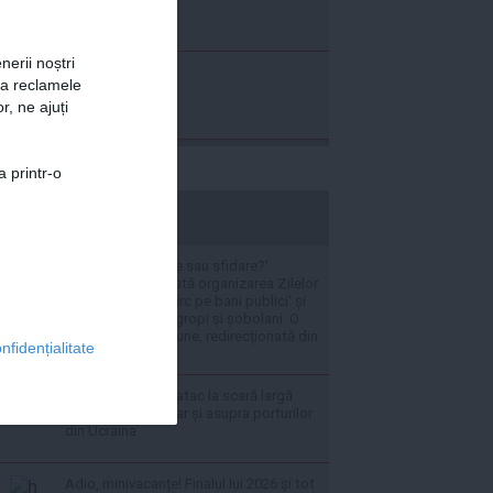
nerii noștri
za reclamele
r, ne ajuți
a printr-o
stiripesurse.ro
VIDEO 'Sărbătoare sau sfidare?'
Ploieștenii contestă organizarea Zilelor
Orașului, acuză 'circ pe bani publici' și
cer soluții pentru gropi și șobolani. O
ambulanță în misiune, redirecționată din
nfidențialitate
cauza restricțiilor
Rusia a lansat un atac la scară largă
asupra Kievului, dar și asupra porturilor
din Ucraina
Adio, minivacanțe! Finalul lui 2026 și tot