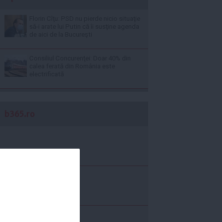
Florin Cîţu: PSD nu pierde nicio situaţie
să-i arate lui Putin că îi susţine agenda
de aici de la Bucureşti
Consiliul Concurenţei: Doar 40% din
calea ferată din România este
electrificată
b365.ro