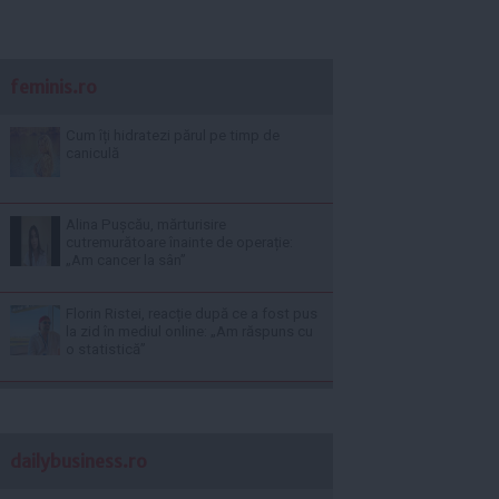
feminis.ro
Cum îți hidratezi părul pe timp de
caniculă
Alina Pușcău, mărturisire
cutremurătoare înainte de operație:
„Am cancer la sân”
Florin Ristei, reacție după ce a fost pus
la zid în mediul online: „Am răspuns cu
o statistică”
dailybusiness.ro