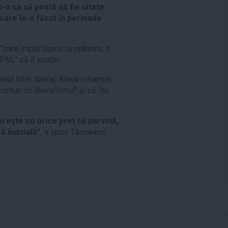
-o ca să poată să fie uitate
 care le-a făcut în perioada
ii "care împărtăşesc o mâhnire, o
 PNL" că îl susţin.
lul lider liberal, Klaus Iohannis,
omun cu liberalismul" şi că "nu
ăreşte cu orice preţ să parvină,
ă îndoială",
a spus Tăriceanu.