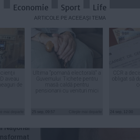
a
Economie
Sport
Life
ARTICOLE PE ACEEAŞI TEMĂ
n acoperiş pentru PDL
cienţii
Ultima "pomană electorală" a
CCR a deci
ID aveau
Guvernului: Tichete pentru
obligat să d
heaguri de
masă caldă pentru
c
pensionarii cu venituri mici
ui Liberal
ălin
te mai departe
25 sep, 09:57
Citeşte mai departe
24 sep, 12:00
l Naţional
ransformat