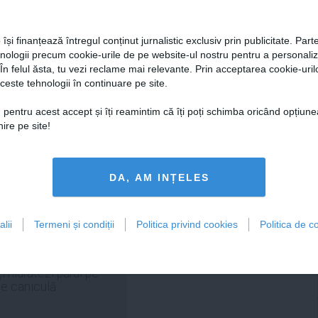
DAILYBUSINESS.RO
STIRIDESPORT.RO
 își finanțează întregul conținut jurnalistic exclusiv prin publicitate. Parte
hnologii precum cookie-urile de pe website-ul nostru pentru a personali
 În felul ăsta, tu vezi reclame mai relevante. Prin acceptarea cookie-urilo
ceste tehnologii în continuare pe site.
Citeşte mai departe
Citeşte mai departe
 pentru acest accept și îți reamintim că îți poți schimba oricând opțiune
ire pe site!
DA, AM INȚELES
FEMINIS.RO
lii
Termeni și condiții
Politica privind cookies
Politica de co
i hidratezi părul pe
de caniculă