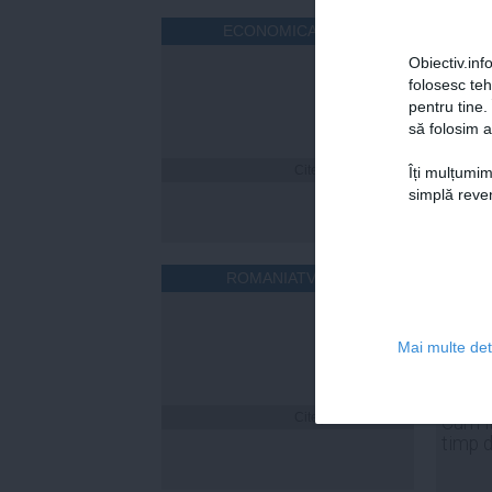
ECONOMICA.NET
Obiectiv.info
folosesc te
pentru tine.
să folosim a
Citeşte mai departe
Îți mulțumim
simplă reven
ROMANIATV.NET
Mai multe deta
Citeşte mai departe
Cum îț
timp 