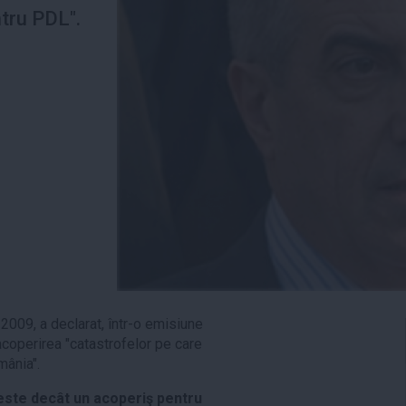
ntru PDL".
2009, a declarat, într-o emisiune
coperirea "catastrofelor pe care
mânia".
 este decât un acoperiş pentru