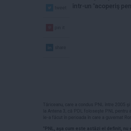
într-un "acoperiş pe
tweet
pin it
share
Tăriceanu, care a condus PNL între 2005 şi 
la Antena 3, că PDL foloseşte PNL pentru a
le-a făcut în perioada în care a guvernat Ro
"PNL, aşa cum este astăzi el definit, nu