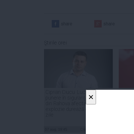
share
share
Ştirile orei
Ciprian Ciucu: Lucrările de
PSD: 
×
punere în siguranță a blocului
sunt o
din Rahova afectat de
de for
explozie durează circa 50 de
noast
zile
07 aug, 19:45
Citeşte mai departe
07 aug, 