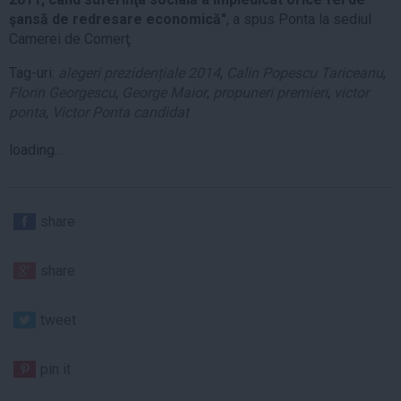
şansă de redresare economică"
, a spus Ponta la sediul
Camerei de Comerţ.
Tag-uri:
alegeri prezidențiale 2014
,
Calin Popescu Tariceanu
,
Florin Georgescu
,
George Maior
,
propuneri premieri
,
victor
ponta
,
Victor Ponta candidat
loading...
share
share
tweet
pin it