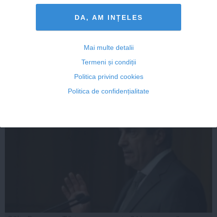
Alegeri prezidenţiale 2014. Monica Macovei: Titus
DA, AM INȚELES
Corlăţean trebuie demis
Mai multe detalii
Termeni și condiții
04 noi, 2014
Politica privind cookies
Citeşte mai departe
Politica de confidențialitate