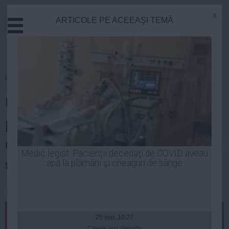
x
ARTICOLE PE ACEEAŞI TEMĂ
Actual
Economie
Justitie
Externe
Homepage
»
Politica
Educatie
UPDATE Ponta: Tăriceanu,
Sanatate
Stiinta
prima variantă de premier. Nu
Tehnologie
exclud să fie şi Florin Georgescu
Cultura
Medic legist: Pacienţii decedaţi de COVID aveau
sau George Maior
apă la plămâni şi cheaguri de sânge
Mediu
Life
Laurentiu Panait
| 04 noi, 2014
Politica
Guvern
25 sep, 10:27
Citeşte mai departe