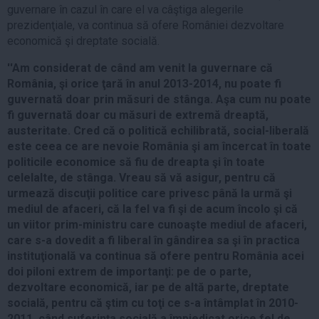
guvernare în cazul în care el va câştiga alegerile
prezidenţiale, va continua să ofere României dezvoltare
economică şi dreptate socială.
''Am considerat de când am venit la guvernare că
România, şi orice ţară în anul 2013-2014, nu poate fi
guvernată doar prin măsuri de stânga. Aşa cum nu poate
fi guvernată doar cu măsuri de extremă dreaptă,
austeritate. Cred că o politică echilibrată, social-liberală
este ceea ce are nevoie România şi am încercat în toate
politicile economice să fiu de dreapta şi în toate
celelalte, de stânga. Vreau să vă asigur, pentru că
urmează discuţii politice care privesc până la urmă şi
mediul de afaceri, că la fel va fi şi de acum încolo şi că
un viitor prim-ministru care cunoaşte mediul de afaceri,
care s-a dovedit a fi liberal în gândirea sa şi în practica
instituţională va continua să ofere pentru România acei
doi piloni extrem de importanţi: pe de o parte,
dezvoltare economică, iar pe de altă parte, dreptate
socială, pentru că ştim cu toţi ce s-a întâmplat în 2010-
2011, când suferinţa socială a împiedicat orice fel de