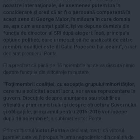
noastre internaţionale, de asemenea putem lua în
considerare şi cred că ar fi o persoană competentă în
acest sens dl George Maior, în măsura în care domnia
sa, aşa cum a anunţat public, îşi va depune demisia din
funcţia de director al SRI după alegeri. Însă, principala
opţiune politică, care urmează să fie analizată de către
membrii coaliţiei este dl Călin Popescu Tăriceanu",
a mai
declarat premierul Ponta.
El a precizat că până pe 16 noiembrie nu se va discuta nimic
despre funcţiile din viitoarele ministere.
"Toţi membrii coaliţiei, cu excepţia grupului minorităţilor,
care nu a solicitat acest lucru, vor avea reprezentare în
guvern. Discuţiile despre anunţarea sau stabilirea
oficială a prim-ministrului şi despre structura Guvernului
şi obligaţiile, programul pentru 2015-2016 vor începe
după 18 noiembrie",
a subliniat Victor Ponta.
Prim-ministrul
Victor Ponta
a declarat, marţi, că viitorul
premier, care va fi propus în urma negocierilor din coaliţia de