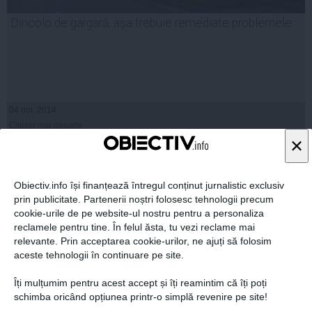
Dincolo de gargară, așa trebuie remediate problemele
04 noi, 2014
Citeşte mai departe
×
Obiectiv.info își finanțează întregul conținut jurnalistic exclusiv
prin publicitate. Partenerii noștri folosesc tehnologii precum
cookie-urile de pe website-ul nostru pentru a personaliza
reclamele pentru tine. În felul ăsta, tu vezi reclame mai
relevante. Prin acceptarea cookie-urilor, ne ajuți să folosim
aceste tehnologii în continuare pe site.
Îți mulțumim pentru acest accept și îți reamintim că îți poți
schimba oricând opțiunea printr-o simplă revenire pe site!