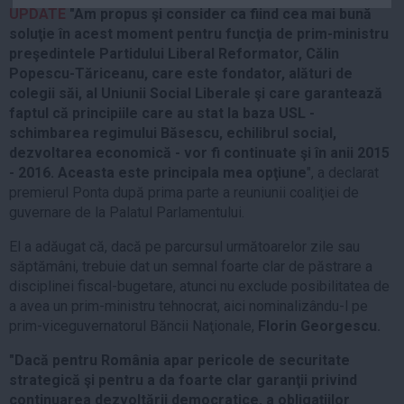
UPDATE
"Am propus şi consider ca fiind cea mai bună
Auto
soluţie în acest moment pentru funcţia de prim-ministru
Sport
preşedintele Partidului Liberal Reformator, Călin
Popescu-Tăriceanu, care este fondator, alături de
Handbal
colegii săi, al Uniunii Social Liberale şi care garantează
Box
faptul că principiile care au stat la baza USL -
schimbarea regimului Băsescu, echilibrul social,
Baschet
dezvoltarea economică - vor fi continuate şi în anii 2015
Tenis
- 2016. Aceasta este principala mea opţiune
", a declarat
Alte sporturi
premierul Ponta după prima parte a reuniunii coaliţiei de
guvernare de la Palatul Parlamentului.
Life
El a adăugat că, dacă pe parcursul următoarelor zile sau
Funny
săptămâni, trebuie dat un semnal foarte clar de păstrare a
Travel
disciplinei fiscal-bugetare, atunci nu exclude posibilitatea de
Stil de viata
a avea un prim-ministru tehnocrat, aici nominalizându-l pe
prim-viceguvernatorul Băncii Naţionale,
Florin Georgescu.
"Dacă pentru România apar pericole de securitate
strategică şi pentru a da foarte clar garanţii privind
continuarea dezvoltării democratice, a obligaţiilor