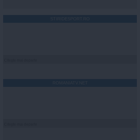
STIRIDESPORT.RO
Citeşte mai departe
ROMANIATV.NET
Citeşte mai departe