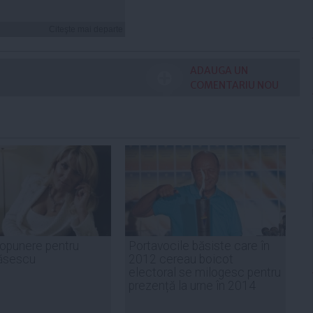
Citeşte mai departe
ADAUGA UN
COMENTARIU NOU
ropunere pentru
Portavocile băsiste care în
Băsescu
2012 cereau boicot
electoral se milogesc pentru
prezență la urne în 2014