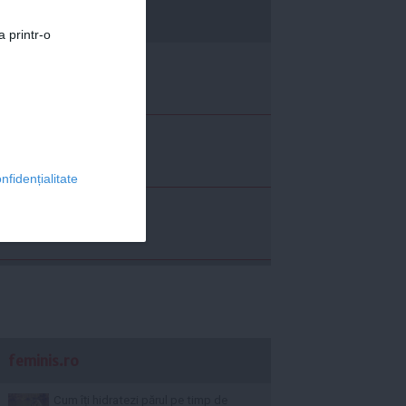
economica.net
a printr-o
nfidențialitate
feminis.ro
Cum îți hidratezi părul pe timp de