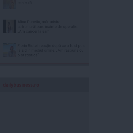
caniculă
Alina Pușcău, mărturisire
cutremurătoare înainte de operație:
„Am cancer la sân”
Florin Ristei, reacție după ce a fost pus
la zid în mediul online: „Am răspuns cu
o statistică”
dailybusiness.ro