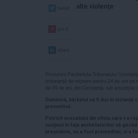
alte violenţe
tweet
pin it
share
Procurorii Parchetului Tribunalului Constan
ordonanţă de reţinere pentru 24 de ore pe n
de 39 de ani, din Constanţa, sub acuzaţiile de 
Duminică, bărbatul va fi dus în instanţă
preventivă.
Potrivit avocatului din oficiu care l-a r
susţinut în faţa anchetatorilor că gestul
preşedinte, nu a fost premeditat, ci a f