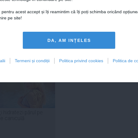
DAILYBUSINESS.RO
STIRIDESPORT.RO
 pentru acest accept și îți reamintim că îți poți schimba oricând opțiune
ire pe site!
DA, AM INȚELES
Citeşte mai departe
Citeşte mai departe
lii
Termeni și condiții
Politica privind cookies
Politica de co
FEMINIS.RO
i hidratezi părul pe
de caniculă