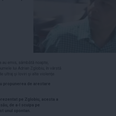
ţa au emis, sâmbătă noapte,
umele lui Adrian Zglobiu, în vârstă
ultraj şi loviri şi alte violenţe.
 cu propunerea de arestare
eprezentat pe Zglobiu, acesta a
 său, de a-l scuipa pe
ost unul spontan.