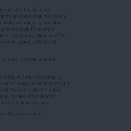
ărbatul care l-a scuipat pe
armi, iar aceştia l-au dus apoi la
 audiat de poliţişti şi procurori
s la Secţia de Psihiatrie a
luare psihologică. După ce a fost
 nou la audieri, la Parchetul
udecătoriei Constanţa pentru
âmbătă, în Portul Constanţa, la
ea" din voiajul anual de instrucţie.
oală "Mircea" Ordinul "Virtutea
pace, cu care a fost decorat
t o vizită la bordul navei.
ian Băsescu scuipat