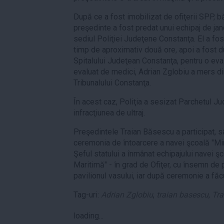
După ce a fost imobilizat de ofiţerii SPP, b
preşedinte a fost predat unui echipaj de jand
sediul Poliţiei Judeţene Constanţa. El a fost
timp de aproximativ două ore, apoi a fost du
Spitalului Judeţean Constanţa, pentru o eva
evaluat de medici, Adrian Zglobiu a mers din
Tribunalului Constanţa.
În acest caz, Poliţia a sesizat Parchetul J
infracţiunea de ultraj.
Preşedintele Traian Băsescu a participat, s
ceremonia de întoarcere a navei şcoală "Mirc
Şeful statului a înmânat echipajului navei şc
Maritimă" - în grad de Ofiţer, cu însemn de 
pavilionul vasului, iar după ceremonie a făcu
Tag-uri:
Adrian Zglobiu
,
traian basescu
,
Tra
loading...