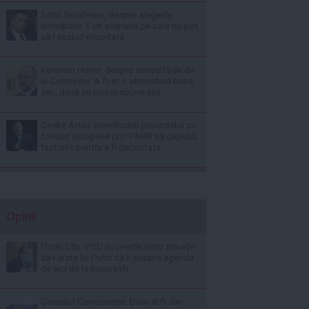
Sorin Grindeanu, despre alegerile
anticipate: E un scenariu pe care nu pot
să-l exclud niciodată
Kelemen Hunor, despre consultările de
la Cotroceni: A fost o atmosferă bună,
zen, dacă se poate spune așa
Cseke Attila: Beneficiarii proiectelor cu
fonduri europene prin PNRR să depună
facturile pentru a fi decontate
Opinii
Florin Cîţu: PSD nu pierde nicio situaţie
să-i arate lui Putin că îi susţine agenda
de aici de la Bucureşti
Consiliul Concurenţei: Doar 40% din