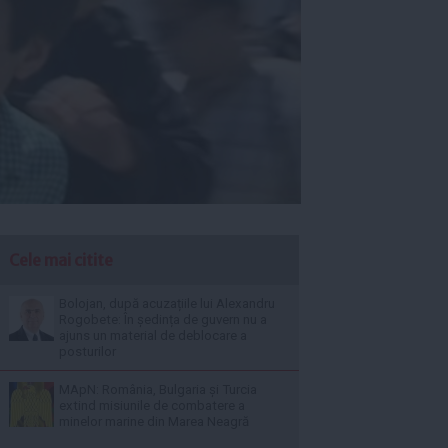
Cele mai citite
Bolojan, după acuzațiile lui Alexandru
Rogobete: În ședința de guvern nu a
ajuns un material de deblocare a
posturilor
MApN: România, Bulgaria și Turcia
extind misiunile de combatere a
minelor marine din Marea Neagră