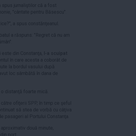
 spus jurnaliştilor că a fost
monie, "cântate pentru Băsescu".
tice?", a spus constănţeanul.
rbatul a răspuns: "Regret că nu am
ămân".
i este din Constanţa,
l-a scuipat
tul în care acesta a coborât de
ăcute la bordul vasului după
 avut loc sâmbătă în dana de
a o distanţă foarte mică.
către ofiţerii SPP, în timp ce şeful
ontinuat să stea de vorbă cu câţiva
e pasageri al Portului Constanţa.
 aproximativ două minute,
din port.