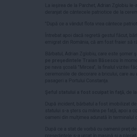
La ieşirea de la Parchet, Adrian Zglobiu le-a
deranjat de cântecele patriotice de la cere
"După ce a vândut flota vrea cântece patrio
Întrebat apoi dacă regretă gestul făcut, bă
emigrat din România, că am fost fraier să r
Bărbatul, Adrian Zglobiu, care este şomer ş
pe preşedintele
Traian Băsescu
în momen
pe nava şcoală "Mircea", la finalul vizitei f
ceremoniile de decorare a bricului, care au
pasageri a Portului Constanţa.
Şeful statului a fost scuipat în faţă
, de l
După incident, bărbatul a fost imobilizat de 
statului s-a şters cu mâna pe faţă, apoi a c
oameni din mulţimea adunată în terminalul d
După ce a stat de vorbă cu oamenii preţ de
preşedintele s-a urcat în maşină şi a plecat 