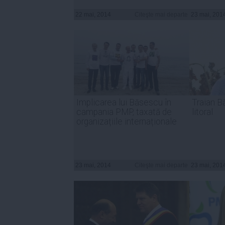
22 mai, 2014
Citeşte mai departe
23 mai, 201
Implicarea lui Băsescu în
Traian B
campania PMP, taxată de
litoral
organizațiile internaționale
23 mai, 2014
Citeşte mai departe
23 mai, 201