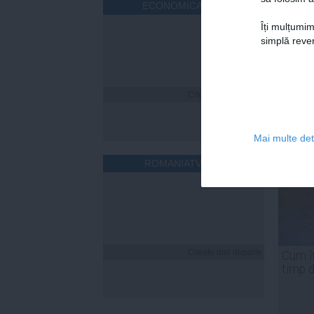
ECONOMICA.NET
Îți mulțumim
simplă reven
Citeşte mai departe
Mai multe deta
ROMANIATV.NET
Citeşte mai departe
Cum îț
timp 