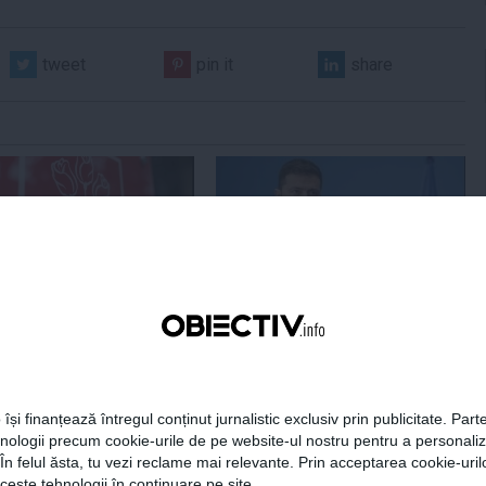
tweet
pin it
share
Centralele pe cărbune
Zelenski a ajuns în Serbia, în
 necesitate în situația
prima sa vizită în acest stat
ță majoră a țării
aliat tradițional al Rusiei după
re
2022
 își finanțează întregul conținut jurnalistic exclusiv prin publicitate. Parte
hnologii precum cookie-urile de pe website-ul nostru pentru a personali
19:47
Citeşte mai departe
07 aug, 21:11
Citeşte mai departe
 În felul ăsta, tu vezi reclame mai relevante. Prin acceptarea cookie-urilo
ceste tehnologii în continuare pe site.