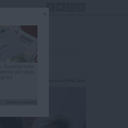
x
s: Guvernul este
ubleze alocaţiile
opiilor
Andreea Mihai
| 25 mai, 2014
Citeşte mai departe