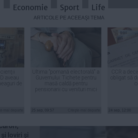
a
Economie
Sport
Life
ARTICOLE PE ACEEAŞI TEMĂ
at pe Traian Băsescu a fost reţinut
cienţii
Ultima "pomană electorală" a
CCR a deci
ID aveau
Guvernului: Tichete pentru
obligat să d
heaguri de
masă caldă pentru
c
pensionarii cu venituri mici
uipat pe
 Băsescu,
te mai departe
25 sep, 09:57
Citeşte mai departe
24 sep, 12:00
Constanţa,
curori,
şi loviri şi