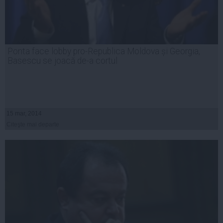
Ponta face lobby pro-Republica Moldova și Georgia,
Basescu se joacă de-a cortul
15 mar, 2014
Citeşte mai departe