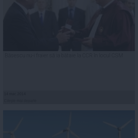
Băsescu nu-i fraier să ia bătaie la CCR în locul CSM
14 mar, 2014
Citeşte mai departe