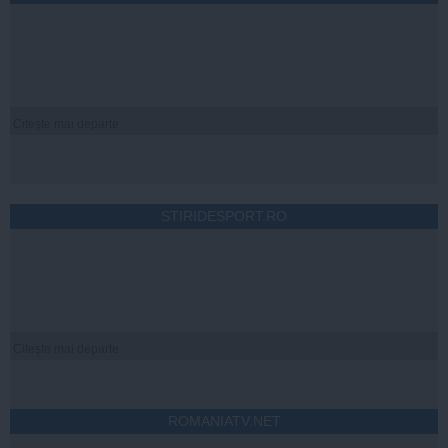
Citeşte mai departe
STIRIDESPORT.RO
Citeşte mai departe
ROMANIATV.NET