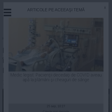
x
ARTICOLE PE ACEEAŞI TEMĂ
Actual
Economie
Justitie
Externe
Homepage
»
Opinii
Educatie
Băsescu semnează pentru PMP,
Sanatate
Stiinta
împotriva Constițutiei
Tehnologie
României?
Cultura
Medic legist: Pacienţii decedaţi de COVID aveau
apă la plămâni şi cheaguri de sânge
Mediu
Alexandra Radu
| 16 mar, 2014
Life
Politica
Guvern
25 sep, 10:27
Citeşte mai departe