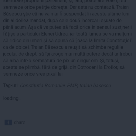
identitate proprie în parlament, şi, iată, poate are voie şi să
semneze orice petiţie doreşte. Dar asta nu contează. Traian
Băsescu ştie că nu va mai fi suspendat în aceste ultime luni
din al doilea mandat, după cele două încercări eşuate de
până acum. Aşa că va putea să facă orice în sensul susţinerii
făţişe a partidului Elenei Udrea, iar toată lumea se va mulţumi
să ridice din umeri şi să spună că ‘joacă la limita Constituţiei’,
ca de obicei. Traian Băsescu a reuşit să schimbe regulile
jocului, de drept, să îşi aroge mai multă putere decât ar trebui
să aibă într-o semnătură de pix un singur om. Şi, totuşi,
acesta se plimbă, fără de grijă, din Cotroceni la Eroilor, să
semneze orice vrea pixul lui.
Tag-uri:
Constitutia Romaniei
,
PMP
,
traian basescu
loading...
share