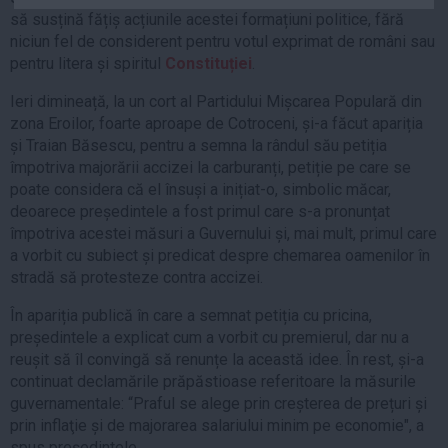
Auto
să susțină fățiș acțiunile acestei formațiuni politice, fără
niciun fel de considerent pentru votul exprimat de români sau
Sport
pentru litera și spiritul
Constituției
.
Handbal
Ieri dimineață, la un cort al Partidului Mișcarea Populară din
Box
zona Eroilor, foarte aproape de Cotroceni, și-a făcut apariția
și Traian Băsescu, pentru a semna la rândul său petiția
Baschet
împotriva majorării accizei la carburanți, petiție pe care se
Tenis
poate considera că el însuși a inițiat-o, simbolic măcar,
Alte sporturi
deoarece președintele a fost primul care s-a pronunțat
împotriva acestei măsuri a Guvernului și, mai mult, primul care
Life
a vorbit cu subiect și predicat despre chemarea oamenilor în
stradă să protesteze contra accizei.
Funny
Travel
În apariția publică în care a semnat petiția cu pricina,
președintele a explicat cum a vorbit cu premierul, dar nu a
Stil de viata
reușit să îl convingă să renunțe la această idee. În rest, și-a
continuat declamările prăpăstioase referitoare la măsurile
guvernamentale: “Praful se alege prin creșterea de prețuri și
prin inflaţie și de majorarea salariului minim pe economie", a
spus președintele.