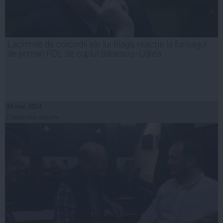
Lacrimile de corcodil ale lui Blaga, reacție la furișagul
de primari PDL de cuplul Băsescu–Udrea
16 mar, 2014
Citeşte mai departe