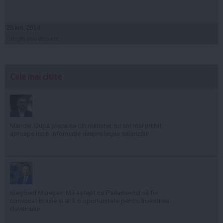
26 iun, 2014
Citeşte mai departe
Cele mai citite
Manole: După plecarea din minister, nu am mai primit
aproape nicio informație despre legea salarizării
Siegfried Mureșan: Mă aștept ca Parlamentul să fie
convocat în iulie și ar fi o oportunitate pentru învestirea
Guvernului