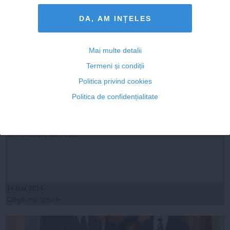
DA, AM INȚELES
Mai multe detalii
Termeni și condiții
Politica privind cookies
Politica de confidențialitate
Băsescu dă rateu după rateu. Astăzi despre Legea
certificatelor verzi
14 mar, 2014
Citeşte mai departe