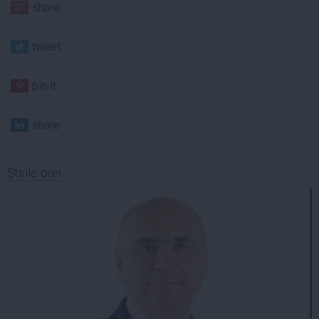
share
tweet
pin it
share
Ştirile orei