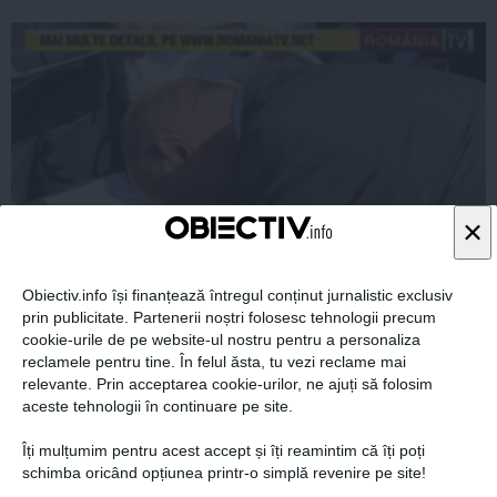
×
Obiectiv.info își finanțează întregul conținut jurnalistic exclusiv
Traian Băsescu face campanie pentru PMP. A semnat
prin publicitate. Partenerii noștri folosesc tehnologii precum
petiţia contra accizei la combustibil
cookie-urile de pe website-ul nostru pentru a personaliza
reclamele pentru tine. În felul ăsta, tu vezi reclame mai
relevante. Prin acceptarea cookie-urilor, ne ajuți să folosim
aceste tehnologii în continuare pe site.
14 mar, 2014
Îți mulțumim pentru acest accept și îți reamintim că îți poți
Citeşte mai departe
schimba oricând opțiunea printr-o simplă revenire pe site!