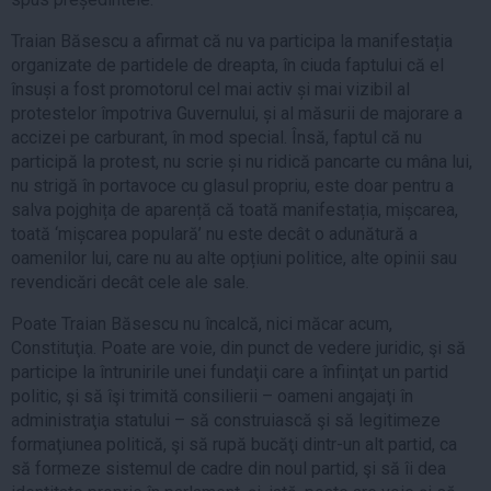
Traian Băsescu a afirmat că nu va participa la manifestația
organizate de partidele de dreapta, în ciuda faptului că el
însuși a fost promotorul cel mai activ și mai vizibil al
protestelor împotriva Guvernului, și al măsurii de majorare a
accizei pe carburant, în mod special. Însă, faptul că nu
participă la protest, nu scrie și nu ridică pancarte cu mâna lui,
nu strigă în portavoce cu glasul propriu, este doar pentru a
salva pojghița de aparență că toată manifestația, mișcarea,
toată ‘mișcarea populară’ nu este decât o adunătură a
oamenilor lui, care nu au alte opțiuni politice, alte opinii sau
revendicări decât cele ale sale.
Poate Traian Băsescu nu încalcă, nici măcar acum,
Constituţia. Poate are voie, din punct de vedere juridic, şi să
participe la întrunirile unei fundaţii care a înfiinţat un partid
politic, şi să îşi trimită consilierii – oameni angajaţi în
administraţia statului – să construiască şi să legitimeze
formaţiunea politică, şi să rupă bucăţi dintr-un alt partid, ca
să formeze sistemul de cadre din noul partid, şi să îi dea