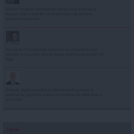
Simion: Începem demersurile pentru suspendarea lui
Nicușor Dan; îl somăm să desemneze săptămâna
aceasta un premier
Abrudean: Președintele Senatului nu votează în locul
plenului și nu poate decide singur soarta unui proiect de
lege
Bolojan, după acuzațiile lui Alexandru Rogobete: În
ședința de guvern nu a ajuns un material de deblocare a
posturilor
Opinii