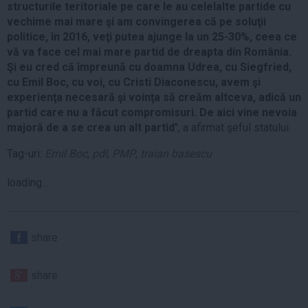
structurile teritoriale pe care le au celelalte partide cu
vechime mai mare şi am convingerea că pe soluţii
politice, în 2016, veţi putea ajunge la un 25-30%, ceea ce
vă va face cel mai mare partid de dreapta din România.
Şi eu cred că împreună cu doamna Udrea, cu Siegfried,
cu Emil Boc, cu voi, cu Cristi Diaconescu, avem şi
experienţa necesară şi voinţa să creăm altceva, adică un
partid care nu a făcut compromisuri. De aici vine nevoia
majoră de a se crea un alt partid
", a afirmat şeful statului.
Tag-uri:
Emil Boc
,
pdl
,
PMP
,
traian basescu
loading...
share
share