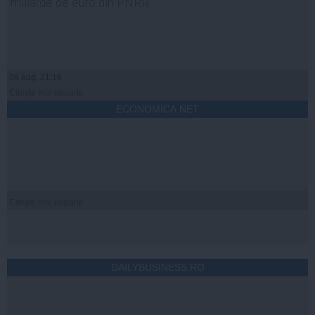
miliarde de euro din PNRR
06 aug, 21:16
Citeşte mai departe
ECONOMICA.NET
Citeşte mai departe
DAILYBUSINESS.RO