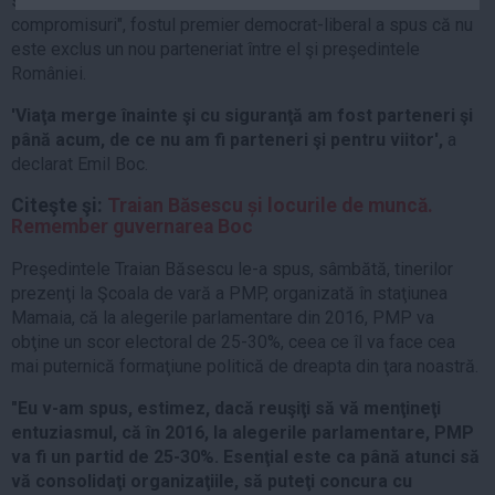
se implice, alături de Emil Boc, într-un partid "care nu a făcut
Auto
compromisuri", fostul premier democrat-liberal a spus că nu
este exclus un nou parteneriat între el şi preşedintele
Sport
României.
Handbal
'Viaţa merge înainte şi cu siguranţă am fost parteneri şi
Box
până acum, de ce nu am fi parteneri şi pentru viitor',
a
declarat Emil Boc.
Baschet
Tenis
Citeşte şi:
Traian Băsescu și locurile de muncă.
Remember guvernarea Boc
Alte sporturi
Life
Preşedintele Traian Băsescu le-a spus, sâmbătă, tinerilor
prezenţi la Şcoala de vară a PMP, organizată în staţiunea
Funny
Mamaia, că la alegerile parlamentare din 2016, PMP va
Travel
obţine un scor electoral de 25-30%, ceea ce îl va face cea
mai puternică formaţiune politică de dreapta din ţara noastră.
Stil de viata
"Eu v-am spus, estimez, dacă reuşiţi să vă menţineţi
entuziasmul, că în 2016, la alegerile parlamentare, PMP
va fi un partid de 25-30%. Esenţial este ca până atunci să
vă consolidaţi organizaţiile, să puteţi concura cu