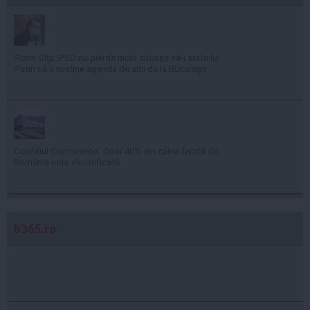
Florin Cîţu: PSD nu pierde nicio situaţie să-i arate lui
Putin că îi susţine agenda de aici de la Bucureşti
Consiliul Concurenţei: Doar 40% din calea ferată din
România este electrificată
b365.ro