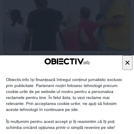
Ce răspuns a primit șeful statului de la Ministerul
×
Fondurilor Europene
Obiectiv.info își finanțează întregul conținut jurnalistic exclusiv
prin publicitate. Partenerii noștri folosesc tehnologii precum
cookie-urile de pe website-ul nostru pentru a personaliza
14 sep, 2014
reclamele pentru tine. În felul ăsta, tu vezi reclame mai
Citeşte mai departe
relevante. Prin acceptarea cookie-urilor, ne ajuți să folosim
aceste tehnologii în continuare pe site.
Îți mulțumim pentru acest accept și îți reamintim că îți poți
schimba oricând opțiunea printr-o simplă revenire pe site!