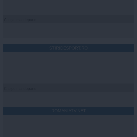
Citeşte mai departe
STIRIDESPORT.RO
Citeşte mai departe
ROMANIATV.NET