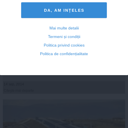
DA, AM INȚELES
Mai multe detalii
Termeni și condiții
Politica privind cookies
Moțiunea ACL, mostră de tupeu
Politica de confidențialitate
14 sep, 2014
Citeşte mai departe