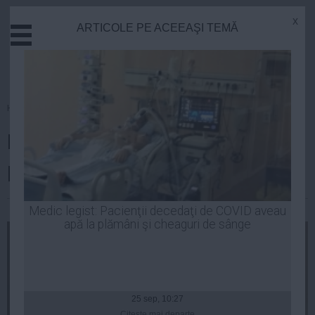
x
ARTICOLE PE ACEEAŞI TEMĂ
Actual
Economie
Justitie
Externe
Homepage
»
Politica
Educatie
Emil Boc, despre un proiect
Sanatate
Stiinta
politic alături de Traian Băsescu
Tehnologie
Cultura
Laurentiu Panait
| 15 sep, 2014
Medic legist: Pacienţii decedaţi de COVID aveau
apă la plămâni şi cheaguri de sânge
Mediu
Life
Politica
Guvern
25 sep, 10:27
Citeşte mai departe