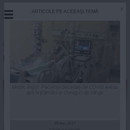
x
ARTICOLE PE ACEEAŞI TEMĂ
Actual
Economie
Justitie
Externe
Homepage
»
Opinii
Educatie
Moțiunea ACL, mostră de tupeu
Sanatate
Stiinta
Andrei Pop
| 14 sep, 2014
Tehnologie
Cultura
Medic legist: Pacienţii decedaţi de COVID aveau
apă la plămâni şi cheaguri de sânge
Mediu
Life
Politica
Guvern
25 sep, 10:27
Citeşte mai departe