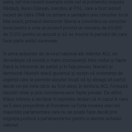
sens, cel mai recent exemplu este cel al primarului orașului
Rădăuți, Aurel Olărean, membru al PDL, care a fost reținut
recent de către DNA ca urmare a șantajării unui consilier local.
Mai exact, primarul democrat-liberal a constrâns un consilier
local pentru a vota un proiect privind un onorariu de 65.000
de
EURO
pentru un avocat și să se înscrie în partidul din care
face parte edilul sucevean.
În urma acțiunilor de la nivel național ale liderilor ACL se
dovedește că există o mare discrepanță între vorbe și fapte.
Dacă la întrunirile de partid și în fața presei, liberalii și
democrat-liberalii atacă guvernul și susțin că ordonanța de
urgență care le permite aleșilor locali să îşi aleagă alt partid
decât cel pe lista căror au fost aleși, în teritoriu ACL forțează
racolări chiar și prin comiterea unor fapte penale. De altfel,
Klaus Iohnnis a declarat în repetate rânduri că în cazul în care
va fi ales președinte al României va forța crearea unei noi
majorități parlamentare care nu se poate face decât prin
migrația politică a parlamentarilor pentru a demite actualul
cabinet.