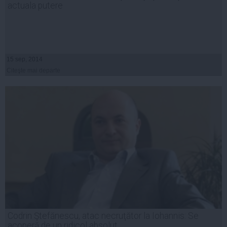
actuala putere
15 sep, 2014
Citeşte mai departe
Codrin Ştefănescu, atac necruţător la Iohannis: Se
acoperă de un ridicol absolut