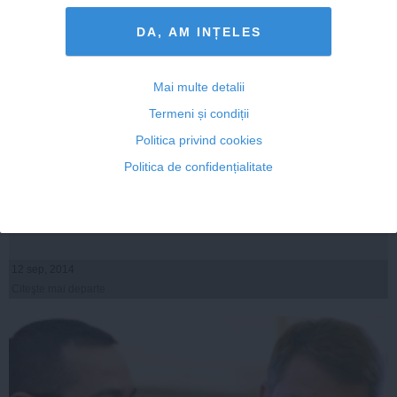
DA, AM INȚELES
Mai multe detalii
Termeni și condiții
Politica privind cookies
Dragnea, despre Iohannis: S-a descalificat prin două
Politica de confidențialitate
acţiuni - plângerea penală şi reclamaţia la CE
12 sep, 2014
Citeşte mai departe