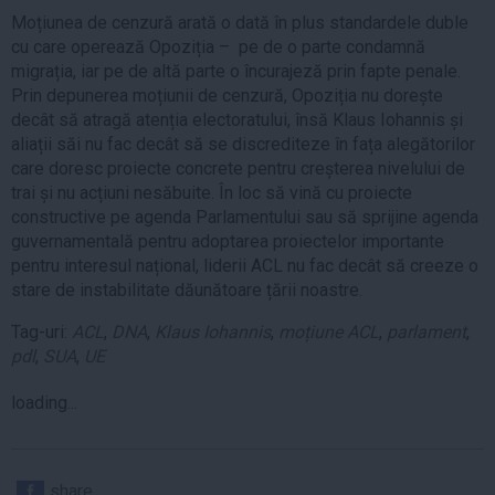
Moțiunea de cenzură arată o dată în plus standardele duble
cu care operează Opoziția – pe de o parte condamnă
migrația, iar pe de altă parte o încurajeză prin fapte penale.
Prin depunerea moțiunii de cenzură, Opoziția nu dorește
decât să atragă atenția electoratului, însă Klaus Iohannis și
aliații săi nu fac decât să se discrediteze în fața alegătorilor
care doresc proiecte concrete pentru creșterea nivelului de
trai și nu acțiuni nesăbuite. În loc să vină cu proiecte
constructive pe agenda Parlamentului sau să sprijine agenda
guvernamentală pentru adoptarea proiectelor importante
pentru interesul național, liderii ACL nu fac decât să creeze o
stare de instabilitate dăunătoare țării noastre.
Tag-uri:
ACL
,
DNA
,
Klaus Iohannis
,
moțiune ACL
,
parlament
,
pdl
,
SUA
,
UE
loading...
share