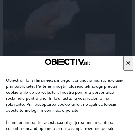
×
Cardul de Sănătate a stat pe loc din cauza penalilor
PDL. Cazul Lucian Duţă
Obiectiv.info își finanțează întregul conținut jurnalistic exclusiv
prin publicitate. Partenerii noștri folosesc tehnologii precum
cookie-urile de pe website-ul nostru pentru a personaliza
reclamele pentru tine. În felul ăsta, tu vezi reclame mai
12 sep, 2014
relevante. Prin acceptarea cookie-urilor, ne ajuți să folosim
Citeşte mai departe
aceste tehnologii în continuare pe site.
Îți mulțumim pentru acest accept și îți reamintim că îți poți
schimba oricând opțiunea printr-o simplă revenire pe site!