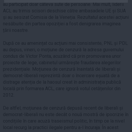
au participat doar câteva sute de persoane. Mai mult, liderii
Auto
ACL au trimis scisori deschise către ambasadele UE și SUA
Sport
și au sesizat Comisia de la Veneția. Rezultatul acestei acțiuni
nesăbuite din partea opoziției a fost denigrarea imaginea
Handbal
țării noastre.
Box
După ce au amenințat cu acțiuni mai consistente, PNL și PDL
Baschet
au depus, vineri, o moțiune de cenzură la adresa guvernului
Tenis
condus de Victor Ponta, acuzând că prin promovarea unor
Alte sporturi
proiecte de lege, cabinetul urmărește fraudarea alegerilor
prezidențiale. Moțiunea de cenzură înaintată de liberali și
Life
democrat-liberali reprezintă doar o încercare eșuată de a
Funny
distrage atenția de la haosul creat în administrația publică
locală prin formarea ACL, care ignoră votul cetățenilor din
Travel
2012.
Stil de viata
De altfel, moțiunea de cenzură depusă recent de liberali și
democrat-liberali nu este decât o nouă mostră de ipocrizie în
condițiile în care acuză traseismul politic, în timp ce la nivel
local recurg la practici ilegale pentru a-l încuraja. În acest