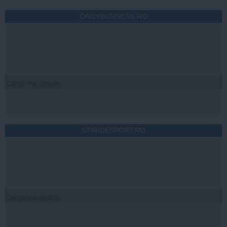
DAILYBUSINESS.RO
Citeşte mai departe
STIRIDESPORT.RO
Citeşte mai departe