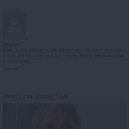
18 aug, 2014
7LXeTFiyAs9M
r6Eyinp4
Cristi...printre cele mai reusite :)@ Andreea : Ma bucur ca nu sunt s
inurugl :D@ Adi : Chiar sa iti faci ...merita :) Mersi fain pentru vizita
si te mai astept :)
raspunde
ARTICOLE PE ACEEAŞI TEMĂ