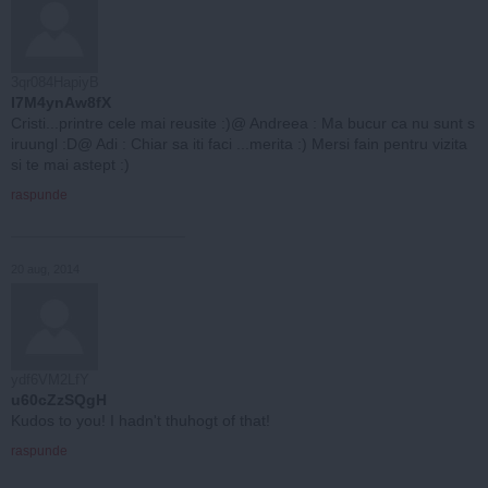
3qr084HapiyB
I7M4ynAw8fX
Cristi...printre cele mai reusite :)@ Andreea : Ma bucur ca nu sunt s
iruungl :D@ Adi : Chiar sa iti faci ...merita :) Mersi fain pentru vizita
si te mai astept :)
raspunde
20 aug, 2014
ydf6VM2LfY
u60cZzSQgH
Kudos to you! I hadn't thuhogt of that!
raspunde