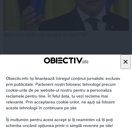
Băsescu vorbește despre scorul PMP
×
27 mai, 2014
Citeşte mai departe
Obiectiv.info își finanțează întregul conținut jurnalistic exclusiv
prin publicitate. Partenerii noștri folosesc tehnologii precum
cookie-urile de pe website-ul nostru pentru a personaliza
reclamele pentru tine. În felul ăsta, tu vezi reclame mai
relevante. Prin acceptarea cookie-urilor, ne ajuți să folosim
aceste tehnologii în continuare pe site.
Îți mulțumim pentru acest accept și îți reamintim că îți poți
schimba oricând opțiunea printr-o simplă revenire pe site!