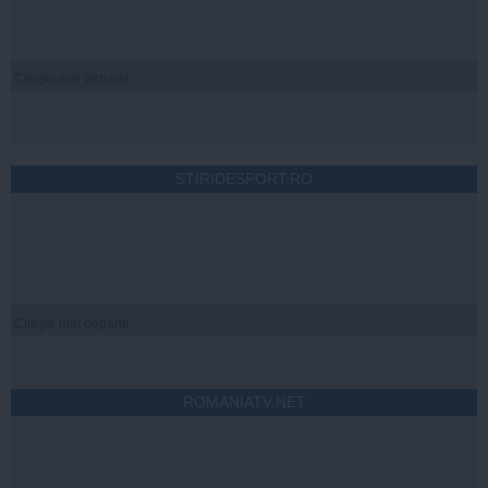
Citeşte mai departe
STIRIDESPORT.RO
Citeşte mai departe
ROMANIATV.NET