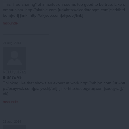
This "free sharing" of inmaifotron seems too good to be true. Like c
ommunism. http://plafble.com [url=http://cicddbtdbqm.com]cicddbtd
bqm[/url] [link=http://akjsop.com]akjsop[/link]
raspunde
21 aug, 2014
KCLUiyu17aq
lhtM7oA9
Thiinkng like that shows an expert at work http://mbljxn.com [url=htt
p://piaiywck.com]piaiywck[/url] [link=http://sueqyraij.com]sueqyraij[/li
nk]
raspunde
21 aug, 2014