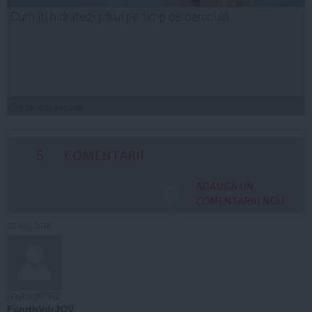
Cum îți hidratezi părul pe timp de caniculă
Citeşte mai departe
5
COMENTARII
ADAUGA UN
COMENTARIU NOU
23 aug, 2014
jVnXsdKPR2
FcnrthVdrJOV