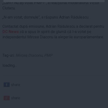
„Cum? Nu ați votat PMP?”, a reacționat moderatorul Victor
Auto
Ciutacu.
Sport
„N-am votat, domnule”, a răspuns Adrian Rădulescu.
Handbal
Contactat după emisiune, Adrian Rădulescu a declarat pentru
Box
DC News
că a spus în spirit de glumă că l-a votat pe
Baschet
independentul Mircea Diaconu la alegerile europarlamentare.
Tenis
Alte sporturi
Tag-uri:
Mircea Diaconu
,
PMP
Life
loading...
Funny
Travel
Stil de viata
share
share