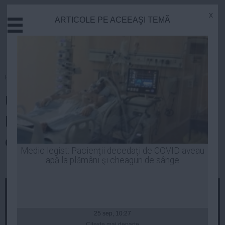
x
ARTICOLE PE ACEEAŞI TEMĂ
Actual
Economie
Justitie
Externe
Homepage
»
Politica
Educatie
Un lider PMP l-a votat pe
Sanatate
Stiinta
Mircea Diaconu la
Tehnologie
europarlamentare
Cultura
Medic legist: Pacienţii decedaţi de COVID aveau
apă la plămâni şi cheaguri de sânge
Mediu
Robert Georgescu
| 29 mai, 2014
Life
Politica
Guvern
25 sep, 10:27
Citeşte mai departe