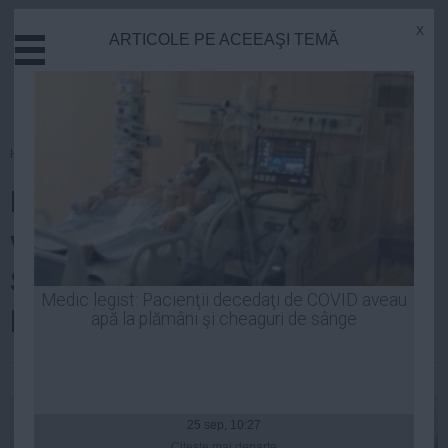
x
ARTICOLE PE ACEEAŞI TEMĂ
Actual
Economie
Justitie
Externe
Homepage
»
Justitie
Educatie
Pavel Abraham: Bercea Mondial
Sanatate
Stiinta
va face un denunţ împotriva lui
Tehnologie
SIDA Bogdan Ionescu, ginerele
Cultura
Medic legist: Pacienţii decedaţi de COVID aveau
lui Traian Băsescu
apă la plămâni şi cheaguri de sânge
Mediu
Life
Laurentiu Panait
| 07 oct, 2014
Politica
Guvern
25 sep, 10:27
Citeşte mai departe