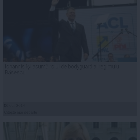
Iohannis îşi asumă rolul de bodyguard al regimului
Băsescu
06 oct, 2014
Citeşte mai departe