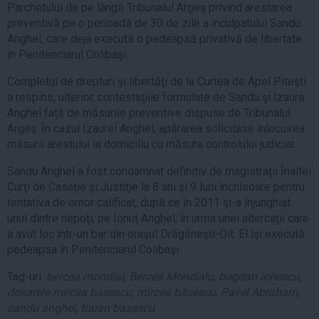
Parchetului de pe lângă Tribunalul Argeş privind arestarea
preventivă pe o perioadă de 30 de zile a inculpatului Sandu
Anghel, care deja execută o pedeapsă privativă de libertate
în Penitenciarul Colibaşi.
Completul de drepturi şi libertăţi de la Curtea de Apel Piteşti
a respins, ulterior, contestaţiile formulate de Sandu şi Izaura
Anghel faţă de măsurile preventive dispuse de Tribunalul
Argeş. În cazul Izaurei Anghel, apărarea solicitase înlocuirea
măsurii arestului la domiciliu cu măsura controlului judiciar.
Sandu Anghel a fost condamnat definitiv de magistraţii Înaltei
Curţi de Casaţie şi Justiţie la 8 ani şi 9 luni închisoare pentru
tentativa de omor calificat, după ce în 2011 şi-a înjunghiat
unul dintre nepoţi, pe Ionuţ Anghel, în urma unei altercaţii care
a avut loc într-un bar din oraşul Drăgăneşti-Olt. El îşi execută
pedeapsa în Penitenciarul Colibaşi.
Tag-uri:
bercea mondial
,
Bercea Mondialu
,
bogdan ionescu
,
dosarele mircea basescu
,
mircea băsescu
,
Pavel Abraham
,
sandu anghel
,
traian basescu