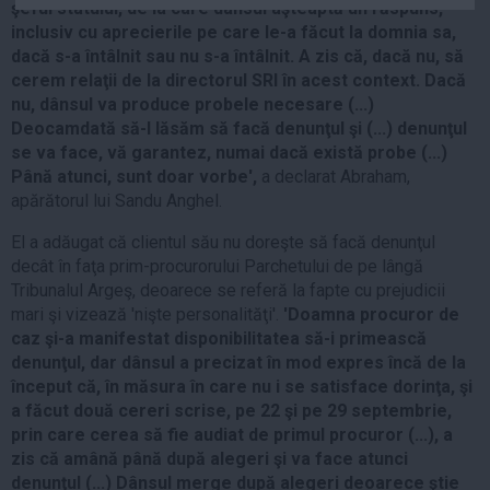
şeful statului, de la care dânsul aşteaptă un răspuns,
Auto
inclusiv cu aprecierile pe care le-a făcut la domnia sa,
Sport
dacă s-a întâlnit sau nu s-a întâlnit. A zis că, dacă nu, să
cerem relaţii de la directorul SRI în acest context. Dacă
Handbal
nu, dânsul va produce probele necesare (...)
Deocamdată să-l lăsăm să facă denunţul şi (...) denunţul
Box
se va face, vă garantez, numai dacă există probe (...)
Baschet
Până atunci, sunt doar vorbe',
a declarat Abraham,
Tenis
apărătorul lui Sandu Anghel.
Alte sporturi
El a adăugat că clientul său nu doreşte să facă denunţul
Life
decât în faţa prim-procurorului Parchetului de pe lângă
Tribunalul Argeş, deoarece se referă la fapte cu prejudicii
Funny
mari şi vizează 'nişte personalităţi'.
'Doamna procuror de
Travel
caz şi-a manifestat disponibilitatea să-i primească
denunţul, dar dânsul a precizat în mod expres încă de la
Stil de viata
început că, în măsura în care nu i se satisface dorinţa, şi
a făcut două cereri scrise, pe 22 şi pe 29 septembrie,
prin care cerea să fie audiat de primul procuror (...), a
zis că amână până după alegeri şi va face atunci
denunţul (...) Dânsul merge după alegeri deoarece ştie