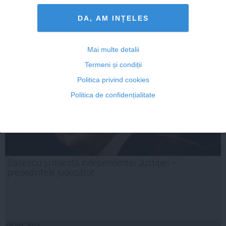
04 oct, 2014
DA, AM INȚELES
Citeşte mai departe
Mai multe detalii
Termeni și condiții
Politica privind cookies
Politica de confidențialitate
Băsescu și marota independenței Justiției –
președintele judecător