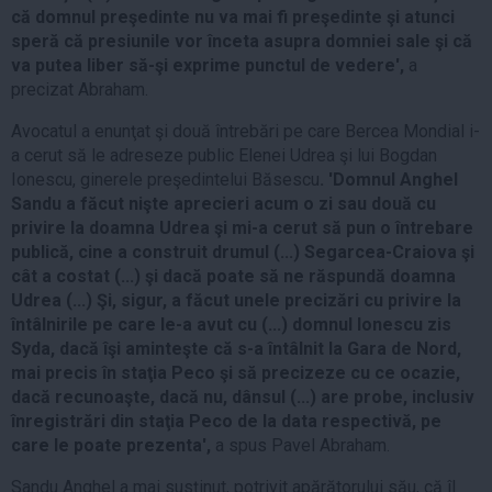
că domnul preşedinte nu va mai fi preşedinte şi atunci
speră că presiunile vor înceta asupra domniei sale şi că
va putea liber să-şi exprime punctul de vedere',
a
precizat Abraham.
Avocatul a enunţat şi două întrebări pe care Bercea Mondial i-
a cerut să le adreseze public Elenei Udrea şi lui Bogdan
Ionescu, ginerele preşedintelui Băsescu
. 'Domnul Anghel
Sandu a făcut nişte aprecieri acum o zi sau două cu
privire la doamna Udrea şi mi-a cerut să pun o întrebare
publică, cine a construit drumul (...) Segarcea-Craiova şi
cât a costat (...) şi dacă poate să ne răspundă doamna
Udrea (...) Şi, sigur, a făcut unele precizări cu privire la
întâlnirile pe care le-a avut cu (...) domnul Ionescu zis
Syda, dacă îşi aminteşte că s-a întâlnit la Gara de Nord,
mai precis în staţia Peco şi să precizeze cu ce ocazie,
dacă recunoaşte, dacă nu, dânsul (...) are probe, inclusiv
înregistrări din staţia Peco de la data respectivă, pe
care le poate prezenta',
a spus Pavel Abraham.
Sandu Anghel a mai susţinut, potrivit apărătorului său, că îl