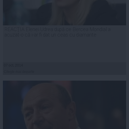
REACŢIA Elenei Udrea după ce Bercea Mondial a
acuzat-o că i-ar fi dat un ceas cu diamante
07 oct, 2014
Citeşte mai departe