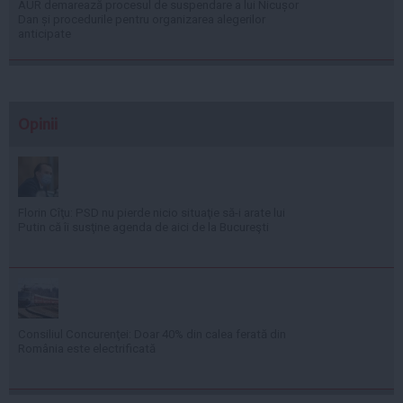
AUR demarează procesul de suspendare a lui Nicușor
Dan și procedurile pentru organizarea alegerilor
anticipate
Opinii
Florin Cîţu: PSD nu pierde nicio situaţie să-i arate lui
Putin că îi susţine agenda de aici de la Bucureşti
Consiliul Concurenţei: Doar 40% din calea ferată din
România este electrificată