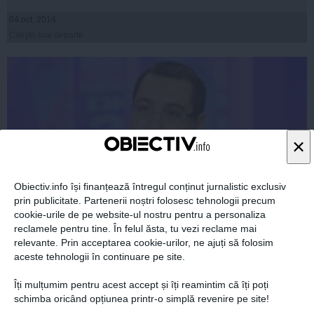
04 oct, 2014
Citeşte mai departe
×
Obiectiv.info își finanțează întregul conținut jurnalistic exclusiv
prin publicitate. Partenerii noștri folosesc tehnologii precum
cookie-urile de pe website-ul nostru pentru a personaliza
reclamele pentru tine. În felul ăsta, tu vezi reclame mai
Victor Ponta: Dacă preşedintele şi prim-ministrul
relevante. Prin acceptarea cookie-urilor, ne ajuți să folosim
muncesc împreună, tara merge inainte
aceste tehnologii în continuare pe site.
Îți mulțumim pentru acest accept și îți reamintim că îți poți
schimba oricând opțiunea printr-o simplă revenire pe site!