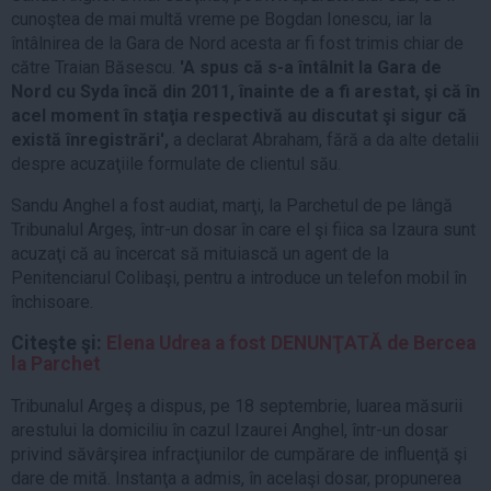
cunoştea de mai multă vreme pe Bogdan Ionescu, iar la
întâlnirea de la Gara de Nord acesta ar fi fost trimis chiar de
către Traian Băsescu.
'A spus că s-a întâlnit la Gara de
Nord cu Syda încă din 2011, înainte de a fi arestat, şi că în
acel moment în staţia respectivă au discutat şi sigur că
există înregistrări',
a declarat Abraham, fără a da alte detalii
despre acuzaţiile formulate de clientul său.
Sandu Anghel a fost audiat, marţi, la Parchetul de pe lângă
Tribunalul Argeş, într-un dosar în care el şi fiica sa Izaura sunt
acuzaţi că au încercat să mituiască un agent de la
Penitenciarul Colibaşi, pentru a introduce un telefon mobil în
închisoare.
Citeşte şi:
Elena Udrea a fost DENUNŢATĂ de Bercea
la Parchet
Tribunalul Argeş a dispus, pe 18 septembrie, luarea măsurii
arestului la domiciliu în cazul Izaurei Anghel, într-un dosar
privind săvârşirea infracţiunilor de cumpărare de influenţă şi
dare de mită. Instanţa a admis, în acelaşi dosar, propunerea