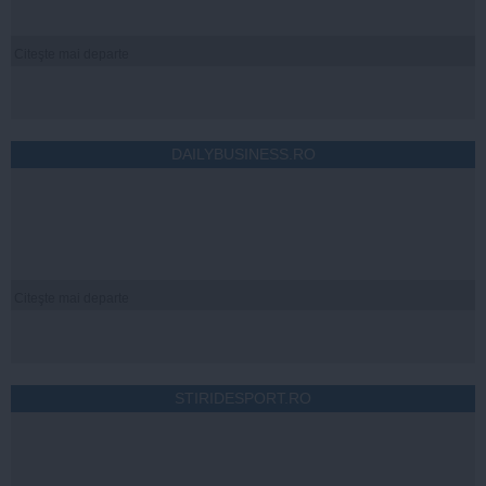
Citeşte mai departe
DAILYBUSINESS.RO
Citeşte mai departe
STIRIDESPORT.RO