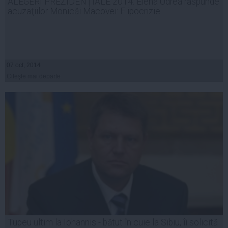
ALEGERI PREZIDENŢIALE 2014: Elena Udrea răspunde
acuzaţiilor Monicăi Macovei: E ipocrizie
07 oct, 2014
Citeşte mai departe
Tupeu ultim la Iohannis - bătut în cuie la Sibiu, îi solicită