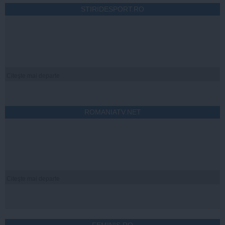
STIRIDESPORT.RO
Citeşte mai departe
ROMANIATV.NET
Citeşte mai departe