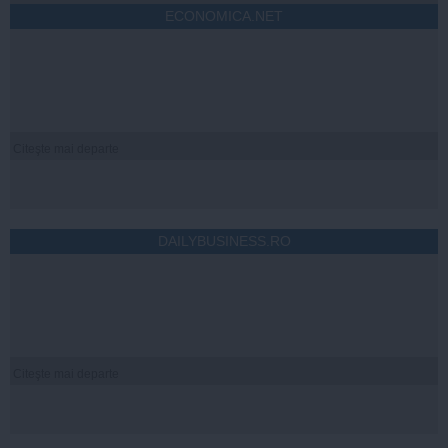
ECONOMICA.NET
Citeşte mai departe
DAILYBUSINESS.RO
Citeşte mai departe