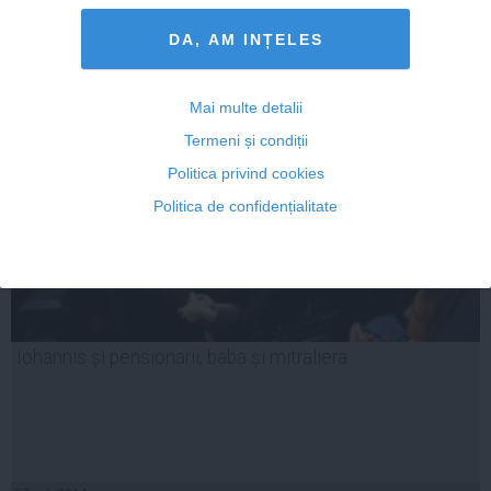
DA, AM INȚELES
07 oct, 2014
Citeşte mai departe
Mai multe detalii
Termeni și condiții
Politica privind cookies
Politica de confidențialitate
Iohannis și pensionarii, baba și mitraliera