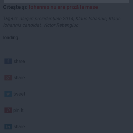
Auto
Citeşte şi:
Iohannis nu are priză la mase
Sport
Tag-uri:
alegeri prezidențiale 2014
,
Klaus Iohannis
,
Klaus
Iohannis candidat
,
Victor Rebengiuc
Handbal
Box
loading...
Baschet
Tenis
share
Alte sporturi
Life
share
Funny
Travel
tweet
Stil de viata
pin it
share