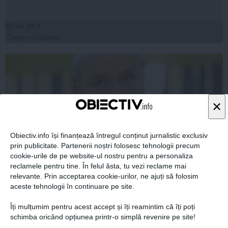
07 oct, 2014
Citeşte mai departe
×
Obiectiv.info își finanțează întregul conținut jurnalistic exclusiv
prin publicitate. Partenerii noștri folosesc tehnologii precum
cookie-urile de pe website-ul nostru pentru a personaliza
reclamele pentru tine. În felul ăsta, tu vezi reclame mai
relevante. Prin acceptarea cookie-urilor, ne ajuți să folosim
Baronii liberali încep să se arate din spatele lui Iohannis
aceste tehnologii în continuare pe site.
Îți mulțumim pentru acest accept și îți reamintim că îți poți
schimba oricând opțiunea printr-o simplă revenire pe site!