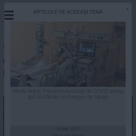
x
ARTICOLE PE ACEEAŞI TEMĂ
Actual
Economie
Justitie
Externe
Homepage
»
Politica
Educatie
Cu cine votează Victor
Sanatate
Stiinta
Rebengiuc?
Tehnologie
Cultura
Luiza Popa
| 07 oct, 2014
Medic legist: Pacienţii decedaţi de COVID aveau
apă la plămâni şi cheaguri de sânge
Mediu
Life
Politica
Guvern
25 sep, 10:27
Citeşte mai departe