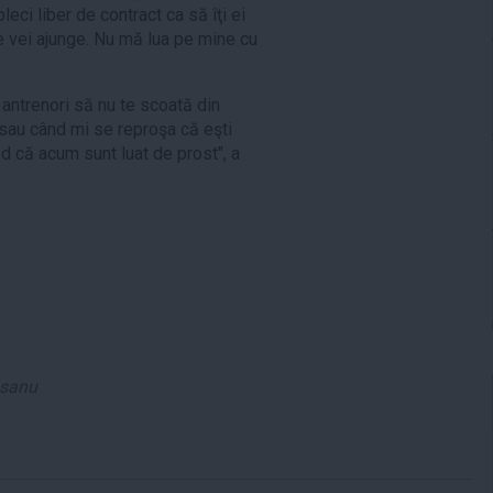
leci liber de contract ca să îţi ei
e vei ajunge. Nu mă lua pe mine cu
antrenori să nu te scoată din
sau când mi se reproşa că eşti
văd că acum sunt luat de prost", a
usanu