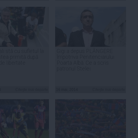
li stă cu sufletul la
Gigi a depus PLÂNGERE
stea primită după
împotriva Penitenciarului
de libertate
Poarta Albă. Ce a scris
patronul Stelei
4
Citeşte mai departe
16 mai, 2014
Citeşte mai departe