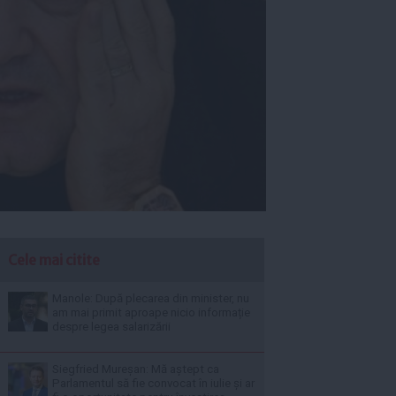
Cele mai citite
Manole: După plecarea din minister, nu
am mai primit aproape nicio informație
despre legea salarizării
Siegfried Mureșan: Mă aștept ca
Parlamentul să fie convocat în iulie și ar