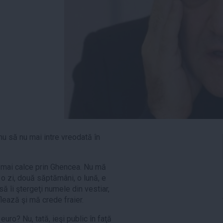
anu să nu mai intre vreodată în
ă mai calce prin Ghencea. Nu mă
 o zi, două săptămâni, o lună, e
ă îi ştergeţi numele din vestiar,
flează şi mă crede fraier.
uro? Nu, tată, ieşi public în faţă