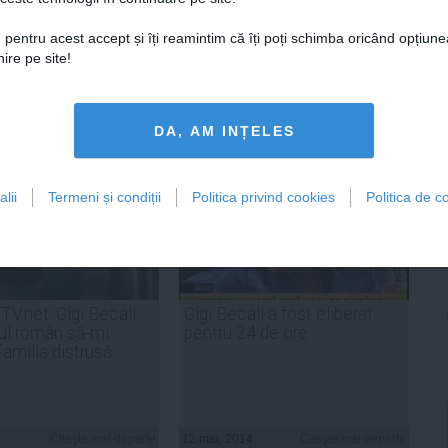
Citeşte mai departe
 pentru acest accept și îți reamintim că îți poți schimba oricând opțiune
ire pe site!
ADAUGA UN
COMENTARIU NOU
DA, AM INȚELES
lii
Termeni și condiții
Politica privind cookies
Politica de co
V.net: Gigi Becali:
Gigi Becali a fost eliberat
ul român să-mi
pentru 24 de ore
familia distrusă
4
Citeşte mai departe
12 mai, 2014
Citeşte mai departe