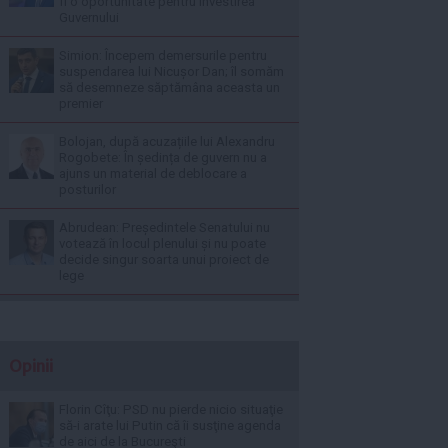
fi o oportunitate pentru învestirea
Guvernului
Simion: Începem demersurile pentru
suspendarea lui Nicușor Dan; îl somăm
să desemneze săptămâna aceasta un
premier
Bolojan, după acuzațiile lui Alexandru
Rogobete: În ședința de guvern nu a
ajuns un material de deblocare a
posturilor
Abrudean: Președintele Senatului nu
votează în locul plenului și nu poate
decide singur soarta unui proiect de
lege
Opinii
Florin Cîţu: PSD nu pierde nicio situaţie
să-i arate lui Putin că îi susţine agenda
de aici de la Bucureşti