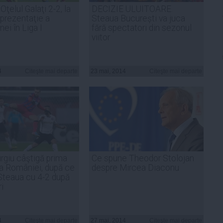
Oţelul Galaţi 2-2, la
DECIZIE ULUITOARE.
eprezentaţie a
Steaua București va juca
ei în Liga I
fără spectatori din sezonul
viitor
4
Citeşte mai departe
23 mai, 2014
Citeşte mai departe
urgiu câştigă prima
Ce spune Theodor Stolojan
a României, după ce
despre Mircea Diaconu
 Steaua cu 4-2 după
i
4
Citeşte mai departe
27 mai, 2014
Citeşte mai departe