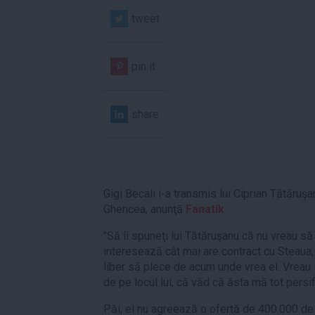
tweet
pin it
share
Gigi Becali i-a transmis lui Ciprian Tătăruş
Ghencea, anunţă
Fanatik
.
"Să îi spuneţi lui Tătăruşanu că nu vreau s
interesează cât mai are contract cu Steaua,
liber să plece de acum unde vrea el. Vreau s
de pe locul lui, că văd că ăsta mă tot persi
Păi, el nu agreează o ofertă de 400.000 de e