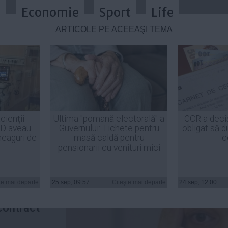
a
Economie
Sport
Life
ARTICOLE PE ACEEAŞI TEMĂ
tegorică luată în închisoare
cienţii
Ultima "pomană electorală" a
CCR a deci
ID aveau
Guvernului: Tichete pentru
obligat să d
heaguri de
masă caldă pentru
c
pensionarii cu venituri mici
arat extrem
rian
te mai departe
25 sep, 09:57
Citeşte mai departe
24 sep, 12:00
t oferta
 contract