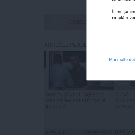
Îți mulțumim
simplă reven
COMENTARII
ARTICOLE PE ACEEAŞI TEMĂ
Mai multe deta
RomâniaTV.net: Gigi Becali
RomâniaT
vrea să dea statul român în
Rog stat
judecată
salveze 
10 mai, 2014
Citeşte mai departe
11 mai, 201