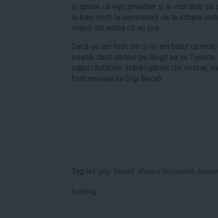
şi spune că eşti şmecher şi ai vrut doar să p
tu bani mulţi la semnătură de la echipa und
vrăjeli din astea că nu ţine.
Dacă eu am fost om şi m-am bătut cu mulţi 
poartă când dădeai pe lângă ea cu Twente 
capul răutăţilor, îmbârligărilor din vestiar, 
fost mesajul lui Gigi Becali.
Tag-uri:
gigi becali
,
steaua bucuresti
,
tatar
loading...