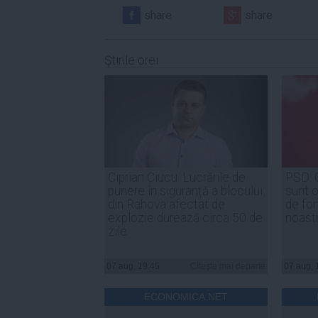
share
share
Ştirile orei
Ciprian Ciucu: Lucrările de
PSD: 
punere în siguranță a blocului
sunt o
din Rahova afectat de
de for
explozie durează circa 50 de
noast
zile
07 aug, 19:45
Citeşte mai departe
07 aug, 
ECONOMICA.NET