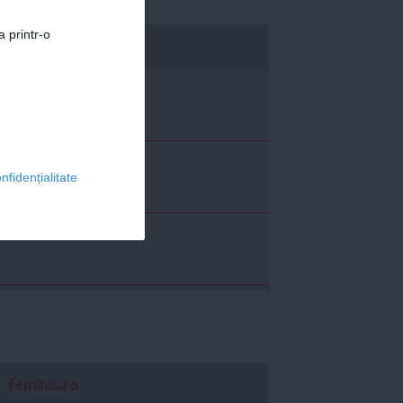
a printr-o
economica.net
nfidențialitate
feminis.ro