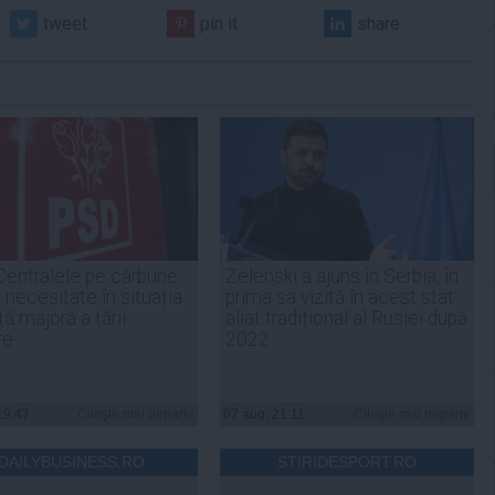
tweet
pin it
share
Centralele pe cărbune
Zelenski a ajuns în Serbia, în
 necesitate în situația
prima sa vizită în acest stat
ță majoră a țării
aliat tradițional al Rusiei după
re
2022
19:47
Citeşte mai departe
07 aug, 21:11
Citeşte mai departe
DAILYBUSINESS.RO
STIRIDESPORT.RO