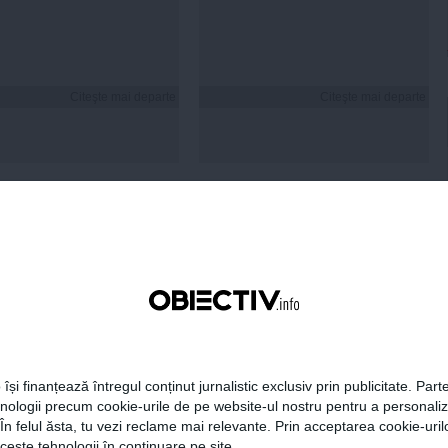
Citeşte mai departe
Citeşte mai departe
FEMINIS.RO
i hidratezi părul pe
de caniculă
 își finanțează întregul conținut jurnalistic exclusiv prin publicitate. Parte
hnologii precum cookie-urile de pe website-ul nostru pentru a personali
 În felul ăsta, tu vezi reclame mai relevante. Prin acceptarea cookie-urilo
ceste tehnologii în continuare pe site.