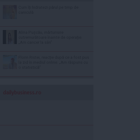
Cum îți hidratezi părul pe timp de
caniculă
Alina Pușcău, mărturisire
cutremurătoare înainte de operație:
„Am cancer la sân”
Florin Ristei, reacție după ce a fost pus
la zid în mediul online: „Am răspuns cu
o statistică”
dailybusiness.ro