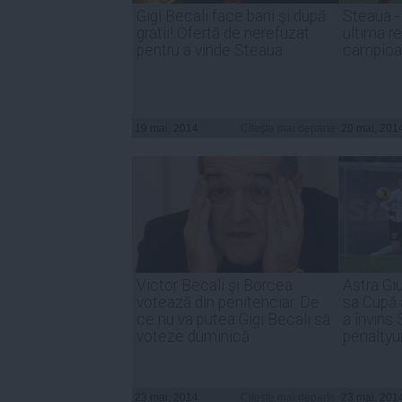
Gigi Becali face bani şi după
Steaua - 
gratii! Ofertă de nerefuzat
ultima r
pentru a vinde Steaua
campioan
19 mai, 2014
Citeşte mai departe
20 mai, 201
Victor Becali şi Borcea
Astra Gi
votează din penitenciar. De
sa Cupă 
ce nu va putea Gigi Becali să
a învins
voteze duminică
penaltyur
23 mai, 2014
Citeşte mai departe
23 mai, 201