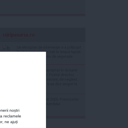
stiripesurse.ro
Un elicopter de intervenție s-a prăbușit
în statul american Utah în timpul luptei
cu un masiv incendiu de vegetație
Deznodământ neașteptat în dosarul
șpăgilor de la RAR: Fostul director,
condamnat la închisoare, de negăsit;
alți patru inculpați s-au dus singuri la
penitenciar
Horoscop 8 august 2026. Previziunile
complete ale weekendului
nerii noștri
za reclamele
r, ne ajuți