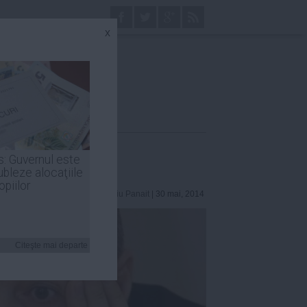
x
s: Guvernul este
ubleze alocaţiile
opiilor
Laurentiu Panait
| 30 mai, 2014
Citeşte mai departe