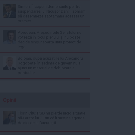
Simion: Începem demersurile pentru
suspendarea lui Nicușor Dan; îl somăm
să desemneze săptămâna aceasta un
premier
Abrudean: Președintele Senatului nu
votează în locul plenului și nu poate
decide singur soarta unui proiect de
lege
Bolojan, după acuzațiile lui Alexandru
Rogobete: În ședința de guvern nu a
ajuns un material de deblocare a
posturilor
Opinii
Florin Cîţu: PSD nu pierde nicio situaţie
să-i arate lui Putin că îi susţine agenda
de aici de la Bucureşti