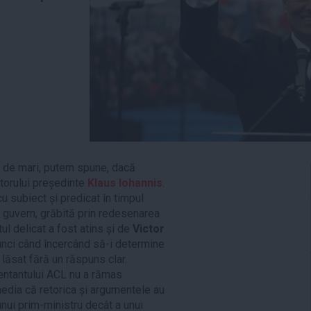
el de mari, putem spune, dacă
itorului președinte
Klaus Iohannis
.
u subiect și predicat în timpul
 guvern, grăbită prin redesenarea
tul delicat a fost atins și de
Victor
atunci când încercând să-i determine
 lăsat fără un răspuns clar.
zentantului ACL nu a rămas
edia că retorica și argumentele au
unui prim-ministru decât a unui