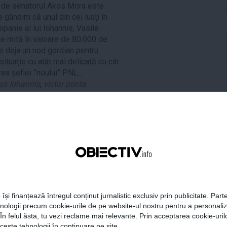
tă de senatorul Akos Mora este
 gândim că unul din cei luați în
mpanie al lui Iohannis, Vasile
 de mită în valoare de 80.000 de
e deja un nod gordian pentru
ituație cu atât mai delicată cu cât
ea șefiei ”noului” PNL...
us Iohannis
,
victor ponta
tweet
pin it
share
 își finanțează întregul conținut jurnalistic exclusiv prin publicitate. Parte
hnologii precum cookie-urile de pe website-ul nostru pentru a personali
 În felul ăsta, tu vezi reclame mai relevante. Prin acceptarea cookie-urilo
ceste tehnologii în continuare pe site.