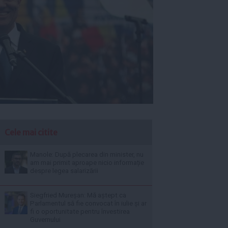
Cele mai citite
Manole: După plecarea din minister, nu
am mai primit aproape nicio informație
despre legea salarizării
Siegfried Mureșan: Mă aștept ca
Parlamentul să fie convocat în iulie și ar
fi o oportunitate pentru învestirea
Guvernului