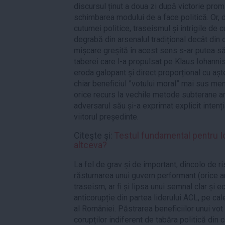
discursul ținut a doua zi după victorie prom
schimbarea modului de a face politică. Or, 
cutumei politice, traseismul și intrigile de 
degrabă din arsenalul tradițional decât din ce
mișcare greșită în acest sens s-ar putea să
taberei care l-a propulsat pe Klaus Iohanni
eroda galopant și direct proporțional cu aște
chiar beneficiul ”votului moral” mai sus men
orice recurs la vechile metode subterane ar 
adversarul său și-a exprimat explicit intenți
viitorul președinte.
Citeşte şi:
Testul fundamental pentru I
altceva?
La fel de grav și de important, dincolo de r
răsturnarea unui guvern performant (orice ar
traseism, ar fi și lipsa unui semnal clar și e
anticorupție din partea liderului ACL, pe ca
al României. Păstrarea beneficiilor unui vo
corupților indiferent de tabăra politică din c