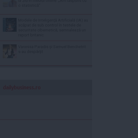
la zid în mediul online: „Am răspuns cu
o statistică”
Modele de Inteligență Artificială (IA) au
scăpat de sub control în testele de
securitate cibernetică, semnalează un
raport britanic
Vanessa Paradis și Samuel Benchetrit
s-au despărțit
dailybusiness.ro