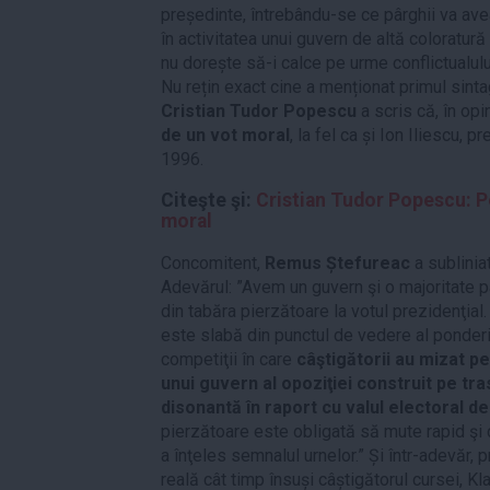
președinte, întrebându-se ce pârghii va avea
în activitatea unui guvern de altă coloratură 
nu dorește să-i calce pe urme conflictualul
Nu rețin exact cine a menționat primul sinta
Cristian Tudor Popescu
a scris că, în opi
de un vot moral
, la fel ca și Ion Iliescu, 
1996.
Citeşte şi:
Cristian Tudor Popescu: Po
moral
Concomitent,
Remus Ștefureac
a sublinia
Adevărul: ”Avem un guvern şi o majoritate p
din tabăra pierzătoare la votul prezidenţial.
este slabă din punctul de vedere al ponderii
competiţii în care
câştigătorii au mizat pe
unui guvern al opoziţiei construit pe tra
disonantă în raport cu valul electoral d
pierzătoare este obligată să mute rapid şi
a înţeles semnalul urnelor.” Și într-adevăr,
reală cât timp însuși câștigătorul cursei, Kla