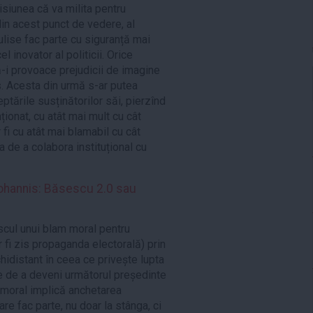
isiunea că va milita pentru
din acest punct de vedere, al
culise fac parte cu siguranță mai
l inovator al politicii. Orice
-i provoace prejudicii de imagine
s. Acesta din urmă s-ar putea
ptările susținătorilor săi, pierzînd
ționat, cu atât mai mult cu cât
fi cu atât mai blamabil cu cât
a de a colabora instituțional cu
ohannis: Băsescu 2.0 sau
iscul unui blam moral pentru
 fi zis propaganda electorală) prin
chidistant în ceea ce privește lupta
le de a deveni următorul președinte
t moral implică anchetarea
are fac parte, nu doar la stânga, ci