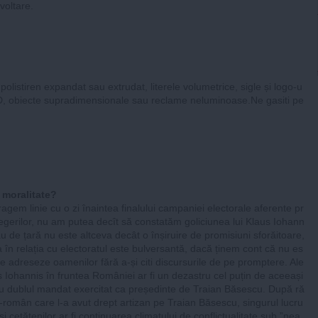
voltare.
polistiren expandat sau extrudat, literele volumetrice, sigle și logo-u
 3D, obiecte supradimensionale sau reclame neluminoase.Ne gasiti pe
e moralitate?
ragem linie cu o zi înaintea finalului campaniei electorale aferente pr
alegerilor, nu am putea decît să constatăm goliciunea lui Klaus Iohann
ău de țară nu este altceva decât o înșiruire de promisiuni sforăitoare,
sa în relația cu electoratul este bulversantă, dacă ținem cont că nu es
se adreseze oamenilor fără a-și citi discursurile de pe promptere. Ale
s Iohannis în fruntea României ar fi un dezastru cel puțin de aceeași
u dublul mandat exercitat ca președinte de Traian Băsescu. După ră
român care l-a avut drept artizan pe Traian Băsescu, singurul lucru
si cetățenilor ar fi continuarea climatului de conflictualitate sub ”nea