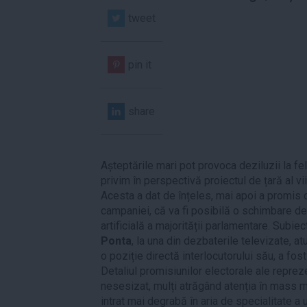
tweet
pin it
share
Așteptările mari pot provoca deziluzii la f
privim în perspectivă proiectul de țară al vi
Acesta a dat de înțeles, mai apoi a promis c
campaniei, că va fi posibilă o schimbare de
artificială a majorității parlamentare. Subiec
Ponta
, la una din dezbaterile televizate, 
o poziție directă interlocutorului său, a fost
Detaliul promisiunilor electorale ale repre
nesesizat, mulți atrăgând atenția în mass m
intrat mai degrabă în aria de specialitate a 