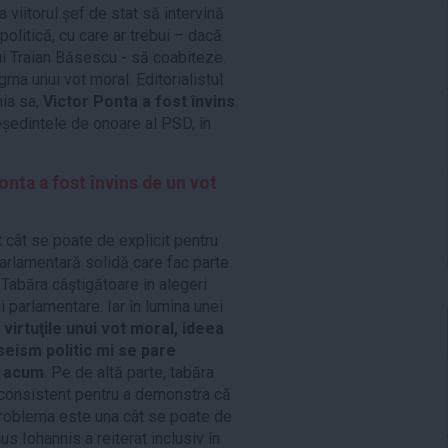
 viitorul șef de stat să intervină
politică, cu care ar trebui – dacă
ui Traian Băsescu - să coabiteze.
gma unui vot moral. Editorialistul
nia sa,
Victor Ponta a fost învins
președintele de onoare al PSD, în
nta a fost învins de un vot
t cât se poate de explicit pentru
arlamentară solidă care fac parte
 Tabăra câştigătoare în alegeri
 parlamentare. Iar în lumina unei
 virtuţile unui vot moral, ideea
seism politic mi se pare
e acum
. Pe de altă parte, tabăra
 consistent pentru a demonstra că
 problema este una cât se poate de
us Iohannis a reiterat inclusiv în