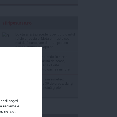
stiripesurse.ro
Lovitură fără precedent pentru gigantul
rețelelor sociale. Meta primește cea
mai dură sancțiune dintr-un proces
privind siguranța copiilor
VIDEO Polițiștii din Bacău, în alertă.
Caută o fată dispărută de acasă,
inclusiv cu elicopterul / Forțe
suplimentate pentru găsirea minorei
ANM extinde avertizările meteo:
caniculă de până la 39 de grade, dar și
vijelii puternice, grindină și ploi
torențiale (Hartă)
nerii noștri
za reclamele
r, ne ajuți