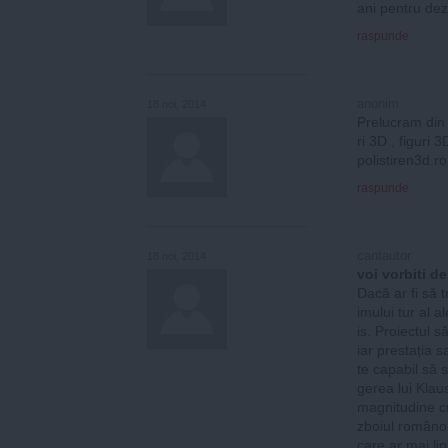
ani pentru dez
raspunde
anonim
18 noi, 2014
Prelucram din 
ri 3D , figuri
polistiren3d.ro
raspunde
cantautor
18 noi, 2014
voi vorbiti d
Dacă ar fi să t
imului tur al 
is. Proiectul s
iar prestația 
te capabil să 
gerea lui Klau
magnitudine c
zboiul româno-
care ar mai lip