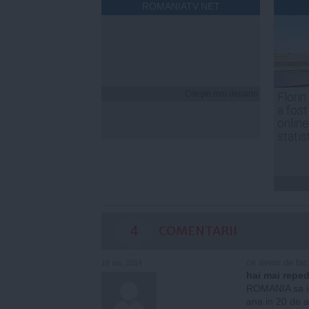
ROMANIATV.NET
Citeşte mai departe
Florin
a fost
online
statis
4
COMENTARII
ce avem de fac
18 noi, 2014
hai mai repe
ROMANIA sa i
ana in 20 de a