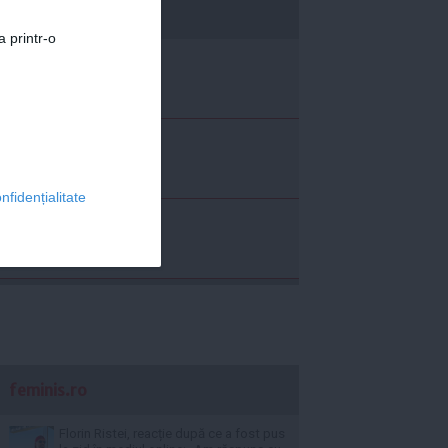
economica.net
a printr-o
nfidențialitate
feminis.ro
Florin Ristei, reacție după ce a fost pus