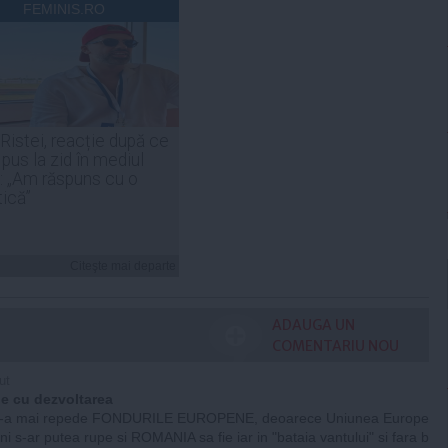
FEMINIS.RO
 Ristei, reacție după ce
 pus la zid în mediul
: „Am răspuns cu o
tică”
Citeşte mai departe
ADAUGA UN
COMENTARIU NOU
ut
de cu dezvoltarea
-a mai repede FONDURILE EUROPENE, deoarece Uniunea Europe
ni s-ar putea rupe si ROMANIA sa fie iar in "bataia vantului" si fara b