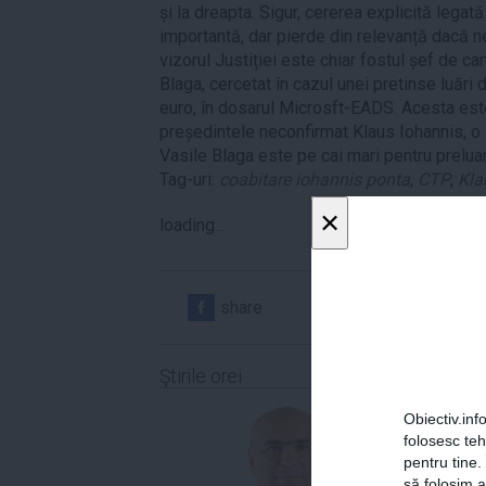
și la dreapta. Sigur, cererea explicită lega
importantă, dar pierde din relevanță dacă ne
vizorul Justiției este chiar fostul șef de ca
Blaga, cercetat în cazul unei pretinse luări
euro, în dosarul Microsft-EADS. Acesta est
președintele neconfirmat Klaus Iohannis, o s
Vasile Blaga este pe cai mari pentru preluar
Tag-uri:
coabitare iohannis ponta
,
CTP
,
Kla
×
loading...
share
share
Ştirile orei
Obiectiv.info
folosesc te
pentru tine.
să folosim a