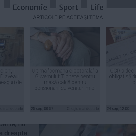
a
Economie
Sport
Life
ARTICOLE PE ACEEAŞI TEMĂ
curi la fel de mari ca şi beneficii
cienţii
Ultima "pomană electorală" a
CCR a deci
ID aveau
Guvernului: Tichete pentru
obligat să d
heaguri de
masă caldă pentru
c
pensionarii cu venituri mici
r unui vot
tarea
te mai departe
25 sep, 09:57
Citeşte mai departe
24 sep, 12:00
 de tabăra
parte, nu
la dreapta.