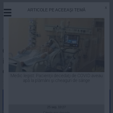
x
ARTICOLE PE ACEEAŞI TEMĂ
Actual
Economie
Justitie
Externe
Homepage
»
Opinii
Educatie
Cum calcă în picioare Băsescu
Sanatate
Stiinta
imaginea externă a României,
Tehnologie
de dragul PMP
Cultura
Medic legist: Pacienţii decedaţi de COVID aveau
apă la plămâni şi cheaguri de sânge
Mediu
Ciprian Stan
| 27 apr, 2014
Life
Politica
Guvern
25 sep, 10:27
Citeşte mai departe