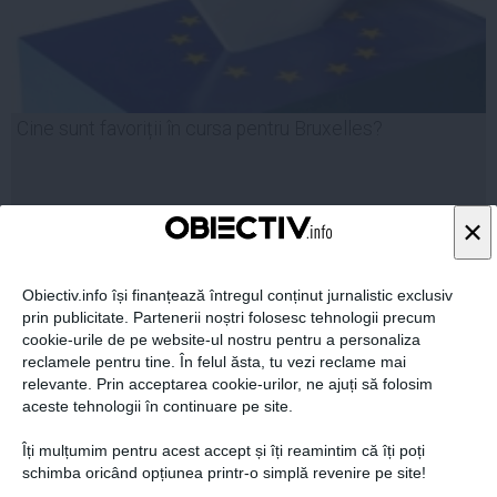
Cine sunt favoriții în cursa pentru Bruxelles?
×
26 apr, 2014
Citeşte mai departe
Obiectiv.info își finanțează întregul conținut jurnalistic exclusiv
prin publicitate. Partenerii noștri folosesc tehnologii precum
cookie-urile de pe website-ul nostru pentru a personaliza
reclamele pentru tine. În felul ăsta, tu vezi reclame mai
relevante. Prin acceptarea cookie-urilor, ne ajuți să folosim
aceste tehnologii în continuare pe site.
Îți mulțumim pentru acest accept și îți reamintim că îți poți
schimba oricând opțiunea printr-o simplă revenire pe site!