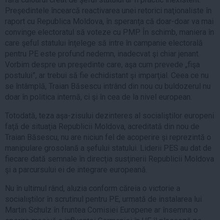
Preşedintele încearcă reactivarea unei retorici naţionaliste în
raport cu Republica Moldova, în speranţa că doar-doar va mai
convinge electoratul să voteze cu PMP. În schimb, maniera în
care şeful statului înţelege să intre în campanie electorală
pentru PE este profund nedemn, inadecvat şi chiar jenant.
Vorbim despre un preşedinte care, aşa cum prevede „fişa
postului”, ar trebui să fie echidistant şi imparţial. Ceea ce nu
se întâmplă, Traian Băsescu intrând din nou cu buldozerul nu
doar în politica internă, ci şi în cea de la nivel european.
Totodată, teza aşa-zisului dezinteres al socialiştilor europeni
faţă de situaţia Republicii Moldova, acreditată din nou de
Traian Băsescu, nu are niciun fel de acoperire şi reprezintă o
manipulare grosolană a şefului statului. Liderii PES au dat de
fiecare dată semnale în direcţia susţinerii Republicii Moldova
şi a parcursului ei de integrare europeană.
Nu în ultimul rând, aluzia conform căreia o victorie a
socialiştilor în scrutinul pentru PE, urmată de instalarea lui
Martin Schulz în fruntea Comisiei Europene ar însemna o