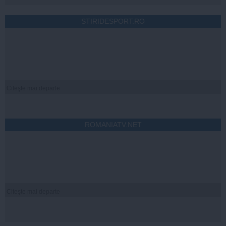
STIRIDESPORT.RO
Citeşte mai departe
ROMANIATV.NET
Citeşte mai departe