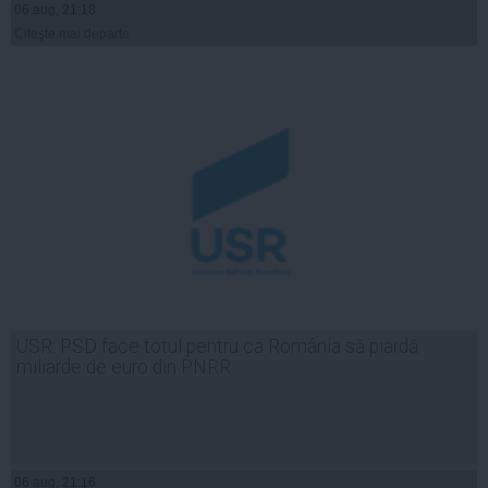
06 aug, 21:18
Citeşte mai departe
USR: PSD face totul pentru ca România să piardă
miliarde de euro din PNRR
06 aug, 21:16