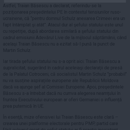
Auto
Astfel, Traian Băsescu a declarat, referindu-se la
poziţionarea preşedintelui PE în contextul tensiunilor ruso-
Sport
ucrainene, că “pentru domnul Schulz anexarea Crimeei era un
fapt întâmplat şi atât”. Atacul dur al şefului statului este unul
Handbal
cu repetiţie, după abordarea similară a şefului statului din
Box
cadrul emisiunii Adevărul Live de la mijlocul săptămânii, când
Baschet
acelaşi Traian Băsescu nu a ezitat să-l pună la punct de
Martin Schulz.
Tenis
Alte sporturi
Iar tirada şefului statului nu s-a oprit aici. Traian Băsescu a
supralicitat, sugerând în cadrul aceleiaşi declaraţii de presă
Life
de la Palatul Cotroceni, că socialistul Martin Schulz "probabil"
nu va susține aspirațiile europene ale Republicii Moldova
Funny
dacă va ajunge șef al Comisiei Europene. Apoi, preşedintele
Travel
Băsescu s-a întrebat dacă nu cumva alegerea neamțului în
Stil de viata
fruntea Executivului european ar oferi Germaniei o influență
prea puternică în UE.
În esenţă, mize ofensivei lui Traian Băsescu este clară –
crearea unei platforme electorale pentru PMP, partid care
fără culoarul creat de şeful statului ar fi practic inexistent.