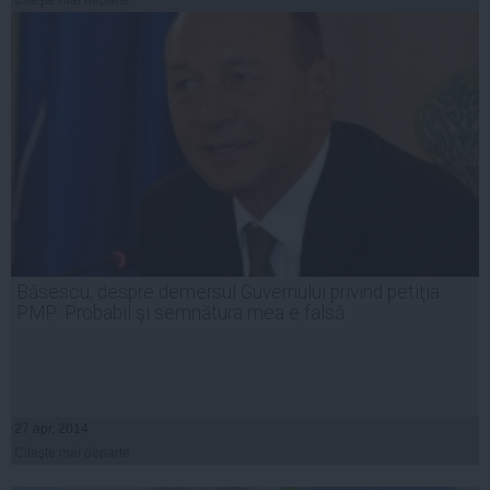
Citeşte mai departe
Băsescu, despre demersul Guvernului privind petiţia
PMP: Probabil şi semnătura mea e falsă
27 apr, 2014
Citeşte mai departe