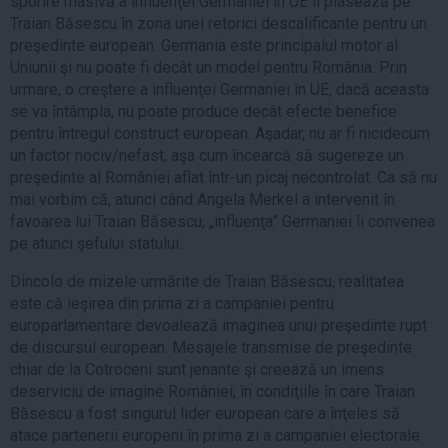
sporire masivă a influenţei Germaniei în UE îl plasează pe
Traian Băsescu în zona unei retorici descalificante pentru un
preşedinte european. Germania este principalul motor al
Uniunii şi nu poate fi decât un model pentru România. Prin
urmare, o creştere a influenţei Germaniei în UE, dacă aceasta
se va întâmpla, nu poate produce decât efecte benefice
pentru întregul construct european. Aşadar, nu ar fi nicidecum
un factor nociv/nefast, aşa cum încearcă să sugereze un
preşedinte al României aflat într-un picaj necontrolat. Ca să nu
mai vorbim că, atunci când Angela Merkel a intervenit în
favoarea lui Traian Băsescu, „influenţa” Germaniei îi convenea
pe atunci şefului statului.
Dincolo de mizele urmărite de Traian Băsescu, realitatea
este că ieşirea din prima zi a campaniei pentru
europarlamentare devoalează imaginea unui preşedinte rupt
de discursul european. Mesajele transmise de preşedinte
chiar de la Cotroceni sunt jenante şi creează un imens
deserviciu de imagine României, în condiţiile în care Traian
Băsescu a fost singurul lider european care a înţeles să
atace partenerii europeni în prima zi a campaniei electorale